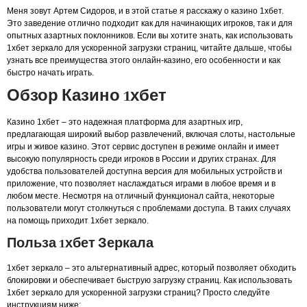
Меня зовут Артем Сидоров, и в этой статье я расскажу о казино 1хбет.
Это заведение отлично подходит как для начинающих игроков, так и для
опытных азартных поклонников. Если вы хотите знать, как использовать
1хбет зеркало для ускоренной загрузки страниц, читайте дальше, чтобы
узнать все преимущества этого онлайн-казино, его особенности и как
быстро начать играть.
Обзор Казино 1хбет
Казино 1хбет – это надежная платформа для азартных игр,
предлагающая широкий выбор развлечений, включая слоты, настольные
игры и живое казино. Этот сервис доступен в режиме онлайн и имеет
высокую популярность среди игроков в России и других странах. Для
удобства пользователей доступна версия для мобильных устройств и
приложение, что позволяет наслаждаться играми в любое время и в
любом месте. Несмотря на отличный функционал сайта, некоторые
пользователи могут столкнуться с проблемами доступа. В таких случаях
на помощь приходит 1хбет зеркало.
Польза 1хбет Зеркала
1хбет зеркало – это альтернативный адрес, который позволяет обходить
блокировки и обеспечивает быструю загрузку страниц. Как использовать
1хбет зеркало для ускоренной загрузки страниц? Просто следуйте
инструкциям ниже: