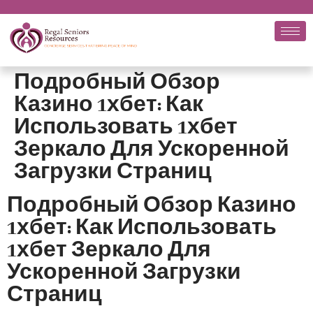
Подробный Обзор
Казино 1хбет: Как
Использовать 1хбет
Зеркало Для Ускоренной
Загрузки Страниц
Подробный Обзор Казино
1хбет: Как Использовать
1хбет Зеркало Для
Ускоренной Загрузки
Страниц