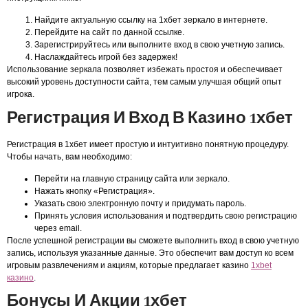
Найдите актуальную ссылку на 1хбет зеркало в интернете.
Перейдите на сайт по данной ссылке.
Зарегистрируйтесь или выполните вход в свою учетную запись.
Наслаждайтесь игрой без задержек!
Использование зеркала позволяет избежать простоя и обеспечивает
высокий уровень доступности сайта, тем самым улучшая общий опыт
игрока.
Регистрация И Вход В Казино 1хбет
Регистрация в 1хбет имеет простую и интуитивно понятную процедуру.
Чтобы начать, вам необходимо:
Перейти на главную страницу сайта или зеркало.
Нажать кнопку «Регистрация».
Указать свою электронную почту и придумать пароль.
Принять условия использования и подтвердить свою регистрацию
через email.
После успешной регистрации вы сможете выполнить вход в свою учетную
запись, используя указанные данные. Это обеспечит вам доступ ко всем
игровым развлечениям и акциям, которые предлагает казино
1xbet
казино
.
Бонусы И Акции 1хбет