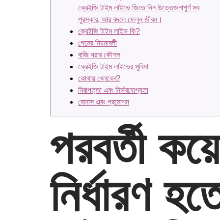
ক্রেইজি টাইম লাইভে জিতে নিন উত্তেজনাপূর্ণ সব
পুরস্কার, আর বদলে ফেলুন জীবন।
ক্রেইজি টাইম লাইভ কি?
গেমের নিয়মাবলী
বাজি ধরার কৌশল
ক্রেইজি টাইম লাইভের সুবিধা
কোথায় খেলবেন?
নিরাপত্তা এবং নির্ভরযোগ্যতা
বোনাস এবং প্রমোশন
পরবর্তী কয়ে
নির্ধারণ হ