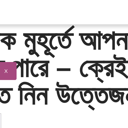
ক মুহূর্তে আপন
তে পারে – ক্রে
X
 নিন উত্তেজনা