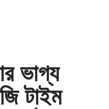
ার ভাগ্য
ইজি টাইম