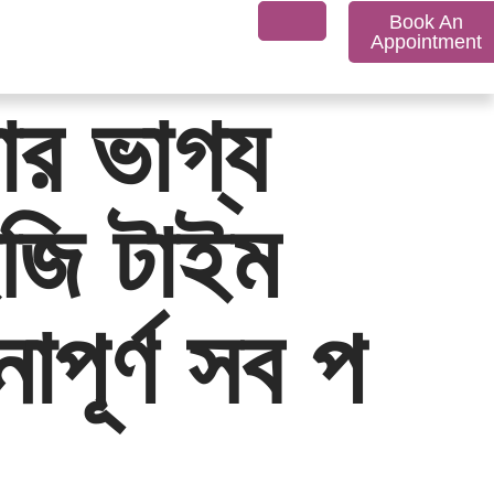
Book An
Appointment
ার ভাগ্য
ইজি টাইম
পূর্ণ সব প