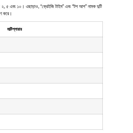
১, ২, ৫ এবং ১০। এছাড়াও, “ক্রেইজি টাইম” এবং “টপ আপ” নামক দুটি
ারণ করে।
মাল্টিপ্লায়ার