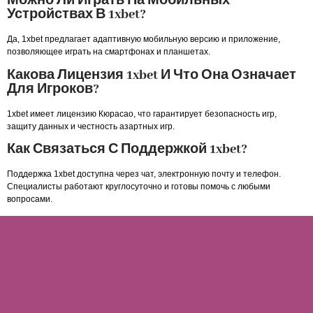
Можно Ли Играть На Мобильных
Устройствах В 1xbet?
Да, 1xbet предлагает адаптивную мобильную версию и приложение,
позволяющее играть на смартфонах и планшетах.
Какова Лицензия 1xbet И Что Она Означает
Для Игроков?
1xbet имеет лицензию Кюрасао, что гарантирует безопасность игр,
защиту данных и честность азартных игр.
Как Связаться С Поддержкой 1xbet?
Поддержка 1xbet доступна через чат, электронную почту и телефон.
Специалисты работают круглосуточно и готовы помочь с любыми
вопросами.