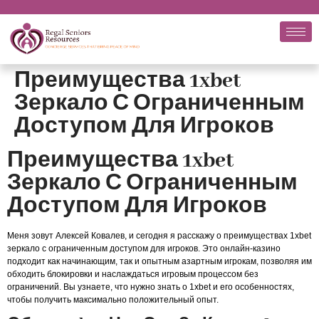
Преимущества 1xbet
Зеркало С Ограниченным
Доступом Для Игроков
Преимущества 1xbet
Зеркало С Ограниченным
Доступом Для Игроков
Меня зовут Алексей Ковалев, и сегодня я расскажу о преимуществах 1xbet
зеркало с ограниченным доступом для игроков. Это онлайн-казино
подходит как начинающим, так и опытным азартным игрокам, позволяя им
обходить блокировки и наслаждаться игровым процессом без
ограничений. Вы узнаете, что нужно знать о 1xbet и его особенностях,
чтобы получить максимально положительный опыт.