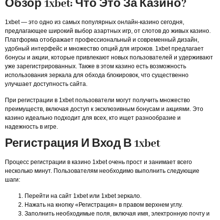
Обзор 1xbet: Что Это За Казино?
1xbet — это одно из самых популярных онлайн-казино сегодня,
предлагающее широкий выбор азартных игр, от слотов до живых казино.
Платформа отображает профессиональный и современный дизайн,
удобный интерфейс и множество опций для игроков. 1xbet предлагает
бонусы и акции, которые привлекают новых пользователей и удерживают
уже зарегистрированных. Также в этом казино есть возможность
использования зеркала для обхода блокировок, что существенно
улучшает доступность сайта.
При регистрации в 1xbet пользователи могут получить множество
преимуществ, включая доступ к эксклюзивным бонусам и акциями. Это
казино идеально подходит для всех, кто ищет разнообразие и
надежность в игре.
Регистрация И Вход В 1xbet
Процесс регистрации в казино 1xbet очень прост и занимает всего
несколько минут. Пользователям необходимо выполнить следующие
шаги:
Перейти на сайт 1xbet или 1xbet зеркало.
Нажать на кнопку «Регистрация» в правом верхнем углу.
Заполнить необходимые поля, включая имя, электронную почту и