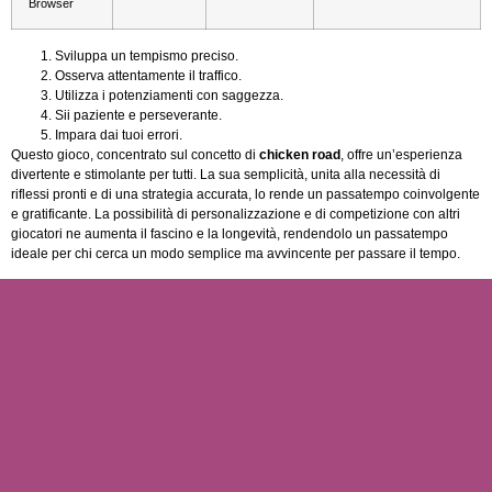
Browser
Sviluppa un tempismo preciso.
Osserva attentamente il traffico.
Utilizza i potenziamenti con saggezza.
Sii paziente e perseverante.
Impara dai tuoi errori.
Questo gioco, concentrato sul concetto di
chicken road
, offre un’esperienza
divertente e stimolante per tutti. La sua semplicità, unita alla necessità di
riflessi pronti e di una strategia accurata, lo rende un passatempo coinvolgente
e gratificante. La possibilità di personalizzazione e di competizione con altri
giocatori ne aumenta il fascino e la longevità, rendendolo un passatempo
ideale per chi cerca un modo semplice ma avvincente per passare il tempo.