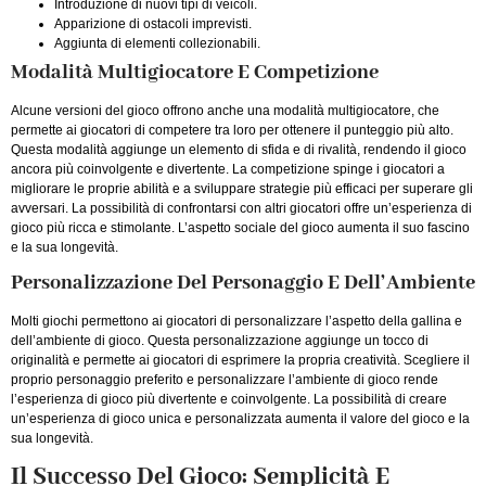
Introduzione di nuovi tipi di veicoli.
Apparizione di ostacoli imprevisti.
Aggiunta di elementi collezionabili.
Modalità Multigiocatore E Competizione
Alcune versioni del gioco offrono anche una modalità multigiocatore, che
permette ai giocatori di competere tra loro per ottenere il punteggio più alto.
Questa modalità aggiunge un elemento di sfida e di rivalità, rendendo il gioco
ancora più coinvolgente e divertente. La competizione spinge i giocatori a
migliorare le proprie abilità e a sviluppare strategie più efficaci per superare gli
avversari. La possibilità di confrontarsi con altri giocatori offre un’esperienza di
gioco più ricca e stimolante. L’aspetto sociale del gioco aumenta il suo fascino
e la sua longevità.
Personalizzazione Del Personaggio E Dell’Ambiente
Molti giochi permettono ai giocatori di personalizzare l’aspetto della gallina e
dell’ambiente di gioco. Questa personalizzazione aggiunge un tocco di
originalità e permette ai giocatori di esprimere la propria creatività. Scegliere il
proprio personaggio preferito e personalizzare l’ambiente di gioco rende
l’esperienza di gioco più divertente e coinvolgente. La possibilità di creare
un’esperienza di gioco unica e personalizzata aumenta il valore del gioco e la
sua longevità.
Il Successo Del Gioco: Semplicità E