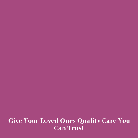
Give Your Loved Ones Quality Care You
Can Trust