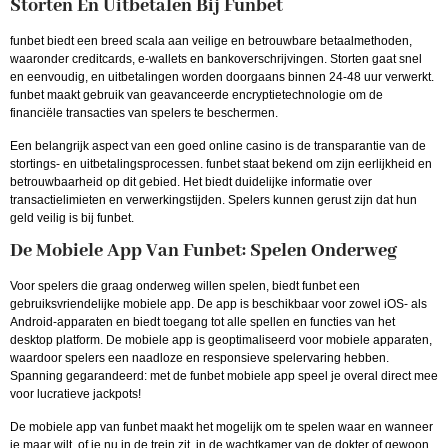
Storten En Uitbetalen Bij Funbet
funbet biedt een breed scala aan veilige en betrouwbare betaalmethoden,
waaronder creditcards, e-wallets en bankoverschrijvingen. Storten gaat snel
en eenvoudig, en uitbetalingen worden doorgaans binnen 24-48 uur verwerkt.
funbet maakt gebruik van geavanceerde encryptietechnologie om de
financiële transacties van spelers te beschermen.
Een belangrijk aspect van een goed online casino is de transparantie van de
stortings- en uitbetalingsprocessen. funbet staat bekend om zijn eerlijkheid en
betrouwbaarheid op dit gebied. Het biedt duidelijke informatie over
transactielimieten en verwerkingstijden. Spelers kunnen gerust zijn dat hun
geld veilig is bij funbet.
De Mobiele App Van Funbet: Spelen Onderweg
Voor spelers die graag onderweg willen spelen, biedt funbet een
gebruiksvriendelijke mobiele app. De app is beschikbaar voor zowel iOS- als
Android-apparaten en biedt toegang tot alle spellen en functies van het
desktop platform. De mobiele app is geoptimaliseerd voor mobiele apparaten,
waardoor spelers een naadloze en responsieve spelervaring hebben.
Spanning gegarandeerd: met de funbet mobiele app speel je overal direct mee
voor lucratieve jackpots!
De mobiele app van funbet maakt het mogelijk om te spelen waar en wanneer
je maar wilt, of je nu in de trein zit, in de wachtkamer van de dokter of gewoon