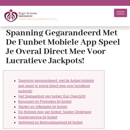
Spanning Gegarandeerd Met
De Funbet Mobiele App Speel
Je Overal Direct Mee Voor
Lucratieve Jackpots!
Spanning gegarandeerd: met de funbet mobiele
app speel je overal direct mee voor lucratieve
jackpots!
Het Spelaanbod van funbet: Een Overzicht
Bonussen en Promoties bij funbet
Storten en Uitbetalen bij funbet
De Mobiele App van funbet: Spelen Onderweg
Klantenservice bij funbet
Veiligheid en Betrouwbaarheid bij funbet