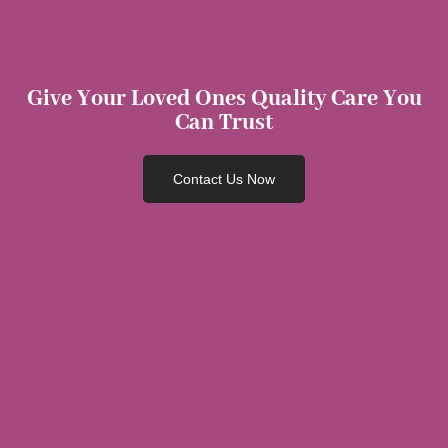
Give Your Loved Ones Quality Care You
Can Trust
Contact Us Now