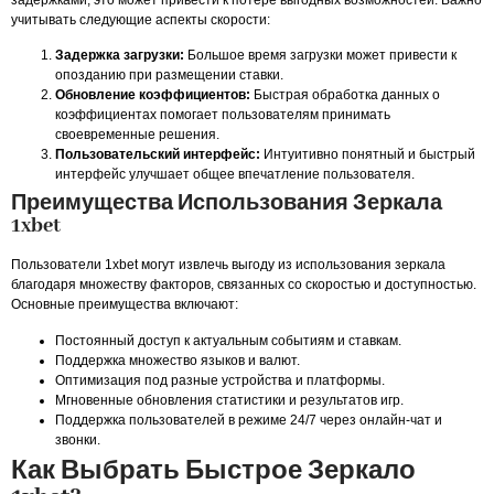
учитывать следующие аспекты скорости:
Задержка загрузки:
Большое время загрузки может привести к
опозданию при размещении ставки.
Обновление коэффициентов:
Быстрая обработка данных о
коэффициентах помогает пользователям принимать
своевременные решения.
Пользовательский интерфейс:
Интуитивно понятный и быстрый
интерфейс улучшает общее впечатление пользователя.
Преимущества Использования Зеркала
1xbet
Пользователи 1xbet могут извлечь выгоду из использования зеркала
благодаря множеству факторов, связанных со скоростью и доступностью.
Основные преимущества включают:
Постоянный доступ к актуальным событиям и ставкам.
Поддержка множество языков и валют.
Оптимизация под разные устройства и платформы.
Мгновенные обновления статистики и результатов игр.
Поддержка пользователей в режиме 24/7 через онлайн-чат и
звонки.
Как Выбрать Быстрое Зеркало