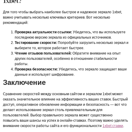
1xbet?
Для того чтобы выбрать наиболее быстрое и надежное зеркало 1xbet,
важно учитывать несколько ключевых критериев. Вот несколько
рекомендаций:
Проверка актуальности ссылки:
Убедитесь, что вы используете
последнюю версию зеркала из официальных источников.
Тестирование скорости:
Попробуйте загрузить несколько зеркал и
выберите то, которое работает быстрее.
Чтение отзывов пользователей:
Обратите внимание на опыт
других пользователей, особенно в отношении стабильности
работы.
Проверка безопасности:
Убедитесь, что зеркало защищает ваши
данные и использует шифрование.
Заключение
Сравнение скоростей между основным сайтом и зеркалом 1xbet может
оказать значительное влияние на эффективность ваших ставок. Быстрый
доступ, оперативное обновление информации и безопасность — вот что
делает использование зеркал столь привлекательным для
пользователей. Выбор правильного зеркала может существенно
повысить ваши шансы на успех в онлайн-ставках. Поэтому важно уделять
внимание скорости работы сайта и его функциональности
1xbet ставки
.