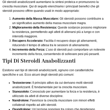
Gli steroidi anabolizzanti aumentano la sintesi proteica e promuovono la
crescita muscolare. Qui di seguito elenchiamo i principali benefici che gli
steroidi possono offrire quando usati in modo appropriato:
Aumento della Massa Muscolare:
Gli steroidi possono contribuire a
un significativo aumento della massa muscolare magra.
Miglioramento della Resistenza:
Queste sostanze possono migliorare
la resistenza, permettendo agli atleti di allenarsi più a lungo e con
intensità maggiore.
Recupero Accelerato:
Facilita il recupero dopo gli allenamenti,
riducendo il tempo di attesa tra le sessioni di allenamento.
Incremento della Forza:
L’uso di steroidi può comportare un notevole
incremento della forza, consentendo di sollevare pesi più pesanti.
Tipi Di Steroidi Anabolizzanti
Esistono vari tipi di steroidi anabolizzanti, ognuno con caratteristiche
specifiche e usi. Ecco alcuni degli steroidi più comuni:
Testosterone:
Il principio attivo da cui derivano molti steroidi
anabolizzanti. È fondamentale per la crescita muscolare.
Stanozololo:
Conosciuto per aumentare la forza e la resistenza, è
utilizzato da atleti di diverse discipline.
Nandrolone:
Favorisce la crescita muscolare con minori effetti
collaterali rispetto ad altri steroidi.
Oxandrolone:
Un’opzione popolare tra coloro che desiderano