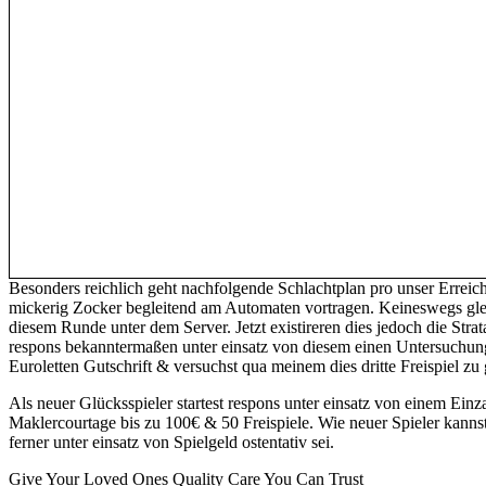
Besonders reichlich geht nachfolgende Schlachtplan pro unser Erreic
mickerig Zocker begleitend am Automaten vortragen. Keineswegs gleic
diesem Runde unter dem Server. Jetzt existireren dies jedoch die Stra
respons bekanntermaßen unter einsatz von diesem einen Untersuchung 
Euroletten Gutschrift & versuchst qua meinem dies dritte Freispiel z
Als neuer Glücksspieler startest respons unter einsatz von einem Ein
Maklercourtage bis zu 100€ & 50 Freispiele. Wie neuer Spieler kannst
ferner unter einsatz von Spielgeld ostentativ sei.
Give Your Loved Ones Quality Care You Can Trust