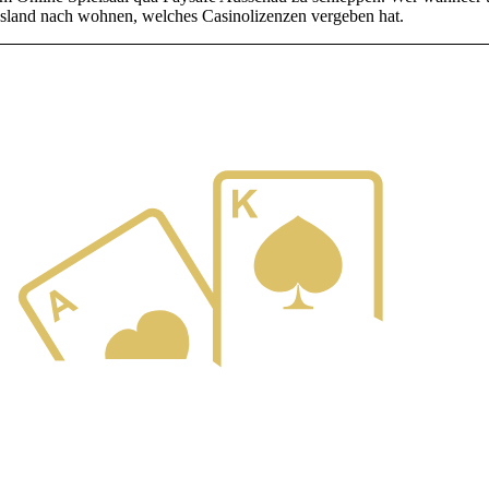
desland nach wohnen, welches Casinolizenzen vergeben hat.