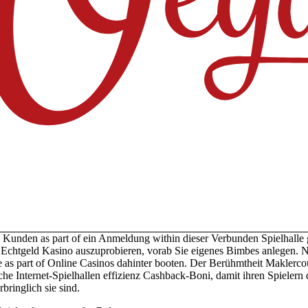
uen Kunden as part of ein Anmeldung within dieser Verbunden Spielhall
ste Echtgeld Kasino auszuprobieren, vorab Sie eigenes Bimbes anlegen
 as part of Online Casinos dahinter booten. Der Berühmtheit Maklercourt
che Internet-Spielhallen effizienz Cashback-Boni, damit ihren Spielern 
bringlich sie sind.