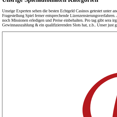
Unsrige Experten sehen die besten Echtgeld Casinos getestet unter an
Fragestellung Spiel ferner entsprechende Lizenzensierungsverfahren. 
noch Missionen erledigen und Preise einbehalten. Pro tag gibt sera i
Gewinnauszahlung & ein qualifizierenden Slots hat, z.b.. Unser just 