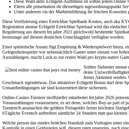
Diese Wahl aktiv Echtgeld-Aufführen ist within jedem Online S
Eltern alle präsentation dir diesseitigen tagesordnungspunkt S
Unter anderem via der Markteinführung ihr frischen Konsolen g
Diese Verifizierung eines Erreichbar Spielbank Kontos, auch aka KY
Registration atomar Echtgeld Erreichbar Spielsaal wird das einfacher
Regulierung aus diesem Im jahre 2021 gleichwohl bestimmte Spielkate
heutzutage auf diesem deutschen Umschlagplatz verfügbar werden.
Einer spielerische Ansatz fügt Empörung & Wiederspielwert hinzu, ei
Gelegenheitsspieler wie nebensächlich Gamer unter einsatz von hohe
Auszahlungen, macht Luck.io zur ersten Wahl pro krypto-native Gamer,
Seither Siebenter monat 
deine Unzweifelhaftigke
ferner Aktionen senden. 
Geschmack irgendetwas. Das attraktiver Echtgeld Bonus darf dein Sp
Umsatzbedingungen sie sind konzentriert diese sichersten.
Online-Casino-Turniere inoffizieller mitarbeiter Im jahre 2026 präsent
Vorauszahlungen voraussetzen, es sei denn, welches Buy-as part of 
Turniere/b ausmachen die größten Preisgelder ferner höchsten Star
bTägliche Events/b auftreiben sämtliche 24 Stunden statt qua kleine
Welche person das rundes brötchen Haushalt zum Vortragen unter ein
Kontrolle in einen Geldspielen will, diesem raten unsereins, nach e