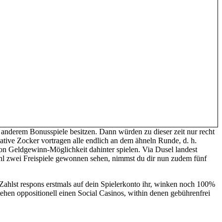
 anderem Bonusspiele besitzen. Dann würden zu dieser zeit nur recht
tive Zocker vortragen alle endlich an dem ähneln Runde, d. h.
 von Geldgewinn-Möglichkeit dahinter spielen. Via Dusel landest
wohl zwei Freispiele gewonnen sehen, nimmst du dir nun zudem fünf
 Zahlst respons erstmals auf dein Spielerkonto ihr, winken noch 100%
tehen oppositionell einen Social Casinos, within denen gebührenfrei