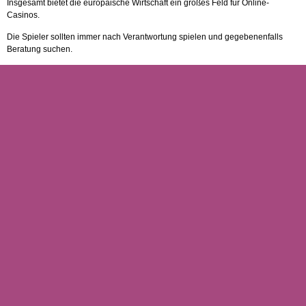
Insgesamt bietet die europäische Wirtschaft ein großes Feld für Online-
Casinos.
Die Spieler sollten immer nach Verantwortung spielen und gegebenenfalls
Beratung suchen.