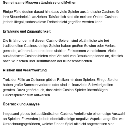
Gemeinsame Missverständnisse und Mythen
Einige Fälle deuten darauf hin, dass viele Spieler ausländische Casinos für
ihre Steuerfreieität anziehen. Tatsächlich sind die meisten Online-Casinos
jedoch illegal, sodass diese Freiheit nicht gegriffen werden kann.
Erfahrung und Zugänglichkeit
Die Erfahrungen mit diesen Casino-Spielen sind oft ähnliche wie bei
traditionellen Casinos: einige Spieler haben großen Gewinn oder Verlust
gemacht, während andere einen stabilen Einkommen verzeichnen. Viele
ausländische Casinos bieten eine Vielzahl von Benutzeroptionen an, die sich
nach Wünschen und Bedürfnissen der Kundschaft richten.
Risiken und Verantwortung
Trotz der Fülle an Optionen gibt es Risiken mit dem Spielen. Einige Spieler
haben große Summen verloren oder sind in finanzielle Schwierigkeiten
geraten. Dazu gehört auch, dass viele Casino-Spieler übermäßigen
Glücksspielkonsum aufweisen.
Überblick und Analyse
Insgesamt gibt es bei ausländischen Casinos Vorteile wie eine riesige Auswahl
an Spielen. Es werden jedoch ebenfalls einige negative Aspekte angeführt wie
Umrechnungsgebühren, welche für das Spiel oft nicht angemessen sind.