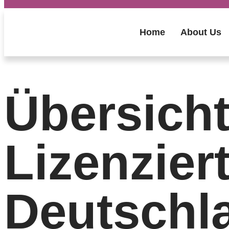
Home
About Us
Übersicht
Lizenzier
Deutschl