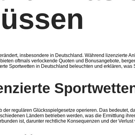
Müssen
 verändert, insbesondere in Deutschland. Während lizenzierte An
e bieten oftmals verlockende Quoten und Bonusangebote, bergen j
ierte Sportwetten in Deutschland beleuchten und erklären, was 
enzierte Sportwette
lb der regulären Glücksspielgesetze operieren. Das bedeutet, d
hiedenen Ländern betrieben werden, was die Ermittlung ihrer Le
erbunden ist, darunter rechtliche Konsequenzen und der Verlust