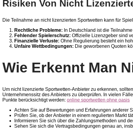
Risiken Von Nicht Lizenziert
Die Teilnahme an nicht lizenzierten Sportwetten kann für Spie
Rechtliche Probleme:
In Deutschland ist die Teilnahme 
Fehlender Spielerschutz:
Offizielle Lizenzgeber sind v
Finanzielle Verluste:
Ohne Regulierung besteht ein hohe
Unfaire Wettbedingungen:
Die geworbenen Quoten könn
Wie Erkennt Man Ni
Um nicht lizenzierte Sportwetten-Anbieter zu erkennen, sollte
Unternehmenssitz des Anbieters zu überprüfen. In vielen Fälle
Punkte berücksichtigt werden:
online sportwetten ohne oasis
Achten Sie auf Bewertungen und Erfahrungen anderer Spi
Prüfen Sie, ob der Anbieter in einem regulierten Markt täti
Informieren Sie sich über die Zahlungsmethoden und der
Sehen Sie sich die Vertragsbedingungen genau an, insb