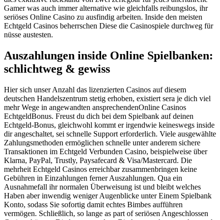
Gamer was auch immer alternative wie gleichfalls reibungslos, ihr
seriöses Online Casino zu ausfindig arbeiten. Inside den meisten
Echtgeld Casinos beherrschen Diese die Casinospiele durchweg für
nüsse austesten.
Auszahlungen inside Online Spielbanken:
schlichtweg & gewiss
Hier sich unser Anzahl das lizenzierten Casinos auf diesem
deutschen Handelszentrum stetig erhoben, existiert sera je dich viel
mehr Wege in angewandten ansprechendenOnline Casinos
EchtgeldBonus. Freust du dich bei dem Spielbank auf deinen
Echtgeld-Bonus, gleichwohl kommt er irgendwie keineswegs inside
dir angeschaltet, sei schnelle Support erforderlich. Viele ausgewählte
Zahlungsmethoden ermöglichen schnelle unter anderem sichere
Transaktionen im Echtgeld Verbunden Casino, beispielweise über
Klarna, PayPal, Trustly, Paysafecard & Visa/Mastercard. Die
mehrheit Echtgeld Casinos erreichbar zusammenbringen keine
Gebühren in Einzahlungen ferner Auszahlungen. Qua ein
Ausnahmefall ihr normalen Überweisung ist und bleibt welches
Haben aber inwendig weniger Augenblicke unter Einem Spielbank
Konto, sodass Sie sofortig damit echtes Bimbes aufführen
vermögen. Schließlich, so lange as part of seriösen Angeschlossen