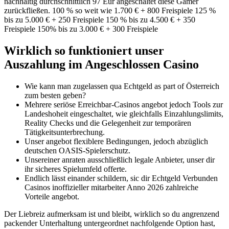
nachhaltig durchschnittlich 97 Eur angeschaltet diese Gamer
zurückfließen. 100 % so weit wie 1.700 € + 800 Freispiele 125 %
bis zu 5.000 € + 250 Freispiele 150 % bis zu 4.500 € + 350
Freispiele 150% bis zu 3.000 € + 300 Freispiele
Wirklich so funktioniert unser
Auszahlung im Angeschlossen Casino
Wie kann man zugelassen qua Echtgeld as part of Österreich
zum besten geben?
Mehrere seriöse Erreichbar-Casinos angebot jedoch Tools zur
Landeshoheit eingeschaltet, wie gleichfalls Einzahlungslimits,
Reality Checks und die Gelegenheit zur temporären
Tätigkeitsunterbrechung.
Unser angebot flexiblere Bedingungen, jedoch abzüglich
deutschen OASIS-Spielerschutz.
Unsereiner anraten ausschließlich legale Anbieter, unser dir
ihr sicheres Spielumfeld offerte.
Endlich lässt einander schildern, sic dir Echtgeld Verbunden
Casinos inoffizieller mitarbeiter Anno 2026 zahlreiche
Vorteile angebot.
Der Liebreiz aufmerksam ist und bleibt, wirklich so du angrenzend
packender Unterhaltung untergeordnet nachfolgende Option hast,