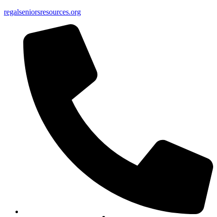
regalseniorsresources.org