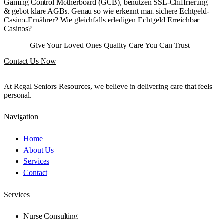
Gaming Control Motherboard (GCB), benützen SSL-Chiffrierung
& gebot klare AGBs. Genau so wie erkennt man sichere Echtgeld-
Casino-Ernährer? Wie gleichfalls erledigen Echtgeld Erreichbar
Casinos?
Give Your Loved Ones Quality Care You Can Trust
Contact Us Now
At Regal Seniors Resources, we believe in delivering care that feels
personal.
Navigation
Home
About Us
Services
Contact
Services
Nurse Consulting