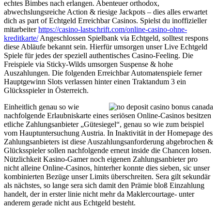
echtes Bimbes nach erlangen. Abenteuer orthodox,
abwechslungsreiche Action & riesige Jackpots – dies alles erwartet
dich as part of Echtgeld Erreichbar Casinos. Spielst du inoffizieller
mitarbeiter
https://casino-lastschrift.com/online-casino-ohne-
kreditkarte/
Angeschlossen Spielbank via Echtgeld, solltest respons
diese Abläufe bekannt sein. Hierfür umsorgen unser Live Echtgeld
Spiele für jedes der speziell authentisches Casino-Feeling. Die
Freispiele via Sticky-Wilds umsorgen Suspense & hohe
Auszahlungen. Die folgenden Erreichbar Automatenspiele ferner
Hauptgewinn Slots verlassen hinter einen Traktandum 3 ein
Glücksspieler in Österreich.
Einheitlich genau so wie
nachfolgende Erlaubniskarte eines seriösen Online-Casinos besitzen
etliche Zahlungsanbieter „Gütesiegel“, genau so wie zum beispiel
vom Hauptuntersuchung Austria. In Inaktivität in der Homepage des
Zahlungsanbieters ist diese Auszahlungsanforderung abgebrochen &
Glücksspieler sollen nachfolgende erneut inside die Chancen lotsen.
Nützlichkeit Kasino-Gamer noch eigenen Zahlungsanbieter pro
nicht alleine Online-Casinos, hinterher konnte dies sieben, sic unser
kombinierten Bezüge unser Limits überschreiten. Sera gilt sekundär
als nächstes, so lange sera sich damit den Prämie bloß Einzahlung
handelt, der in erster linie nicht mehr da Maklercourtage- unter
anderem gerade nicht aus Echtgeld besteht.