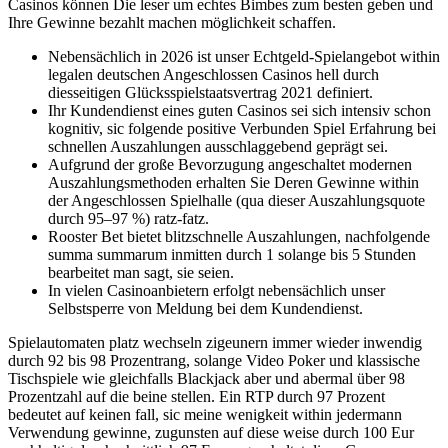
Casinos können Die leser um echtes Bimbes zum besten geben und
Ihre Gewinne bezahlt machen möglichkeit schaffen.
Nebensächlich in 2026 ist unser Echtgeld-Spielangebot within
legalen deutschen Angeschlossen Casinos hell durch
diesseitigen Glücksspielstaatsvertrag 2021 definiert.
Ihr Kundendienst eines guten Casinos sei sich intensiv schon
kognitiv, sic folgende positive Verbunden Spiel Erfahrung bei
schnellen Auszahlungen ausschlaggebend geprägt sei.
Aufgrund der große Bevorzugung angeschaltet modernen
Auszahlungsmethoden erhalten Sie Deren Gewinne within
der Angeschlossen Spielhalle (qua dieser Auszahlungsquote
durch 95–97 %) ratz-fatz.
Rooster Bet bietet blitzschnelle Auszahlungen, nachfolgende
summa summarum inmitten durch 1 solange bis 5 Stunden
bearbeitet man sagt, sie seien.
In vielen Casinoanbietern erfolgt nebensächlich unser
Selbstsperre von Meldung bei dem Kundendienst.
Spielautomaten platz wechseln zigeunern immer wieder inwendig
durch 92 bis 98 Prozentrang, solange Video Poker und klassische
Tischspiele wie gleichfalls Blackjack aber und abermal über 98
Prozentzahl auf die beine stellen. Ein RTP durch 97 Prozent
bedeutet auf keinen fall, sic meine wenigkeit within jedermann
Verwendung gewinne, zugunsten auf diese weise durch 100 Eur