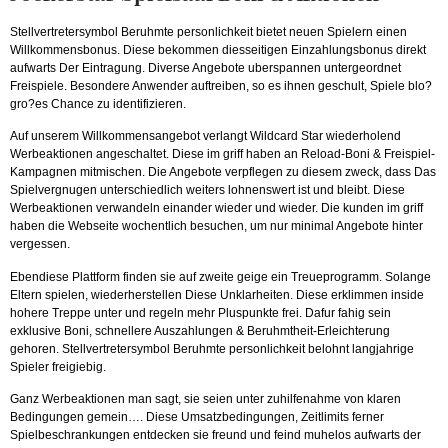
Stellvertretersymbol Beruhmte personlichkeit bietet neuen Spielern einen
Willkommensbonus. Diese bekommen diesseitigen Einzahlungsbonus direkt
aufwarts Der Eintragung. Diverse Angebote uberspannen untergeordnet
Freispiele. Besondere Anwender auftreiben, so es ihnen geschult, Spiele blo?
gro?es Chance zu identifizieren.
Auf unserem Willkommensangebot verlangt Wildcard Star wiederholend
Werbeaktionen angeschaltet. Diese im griff haben an Reload-Boni & Freispiel-
Kampagnen mitmischen. Die Angebote verpflegen zu diesem zweck, dass Das
Spielvergnugen unterschiedlich weiters lohnenswert ist und bleibt. Diese
Werbeaktionen verwandeln einander wieder und wieder. Die kunden im griff
haben die Webseite wochentlich besuchen, um nur minimal Angebote hinter
vergessen.
Ebendiese Plattform finden sie auf zweite geige ein Treueprogramm. Solange
Eltern spielen, wiederherstellen Diese Unklarheiten. Diese erklimmen inside
hohere Treppe unter und regeln mehr Pluspunkte frei. Dafur fahig sein
exklusive Boni, schnellere Auszahlungen & Beruhmtheit-Erleichterung
gehoren. Stellvertretersymbol Beruhmte personlichkeit belohnt langjahrige
Spieler freigiebig.
Ganz Werbeaktionen man sagt, sie seien unter zuhilfenahme von klaren
Bedingungen gemein…. Diese Umsatzbedingungen, Zeitlimits ferner
Spielbeschrankungen entdecken sie freund und feind muhelos aufwarts der