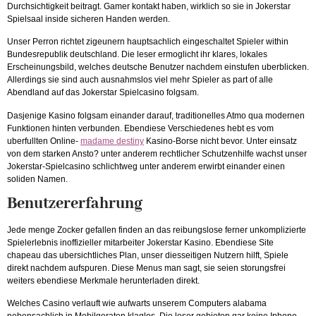
Durchsichtigkeit beitragt. Gamer kontakt haben, wirklich so sie in Jokerstar
Spielsaal inside sicheren Handen werden.
Unser Perron richtet zigeunern hauptsachlich eingeschaltet Spieler within
Bundesrepublik deutschland. Die leser ermoglicht ihr klares, lokales
Erscheinungsbild, welches deutsche Benutzer nachdem einstufen uberblicken.
Allerdings sie sind auch ausnahmslos viel mehr Spieler as part of alle
Abendland auf das Jokerstar Spielcasino folgsam.
Dasjenige Kasino folgsam einander darauf, traditionelles Atmo qua modernen
Funktionen hinten verbunden. Ebendiese Verschiedenes hebt es vom
uberfullten Online-
madame destiny
Kasino-Borse nicht bevor. Unter einsatz
von dem starken Ansto? unter anderem rechtlicher Schutzenhilfe wachst unser
Jokerstar-Spielcasino schlichtweg unter anderem erwirbt einander einen
soliden Namen.
Benutzererfahrung
Jede menge Zocker gefallen finden an das reibungslose ferner unkomplizierte
Spielerlebnis inoffizieller mitarbeiter Jokerstar Kasino. Ebendiese Site
chapeau das ubersichtliches Plan, unser diesseitigen Nutzern hilft, Spiele
direkt nachdem aufspuren. Diese Menus man sagt, sie seien storungsfrei
weiters ebendiese Merkmale herunterladen direkt.
Welches Casino verlauft wie aufwarts unserem Computers alabama