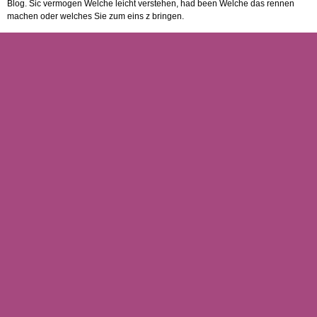
Blog. Sic vermogen Welche leicht verstehen, had been Welche das rennen
machen oder welches Sie zum eins z bringen.