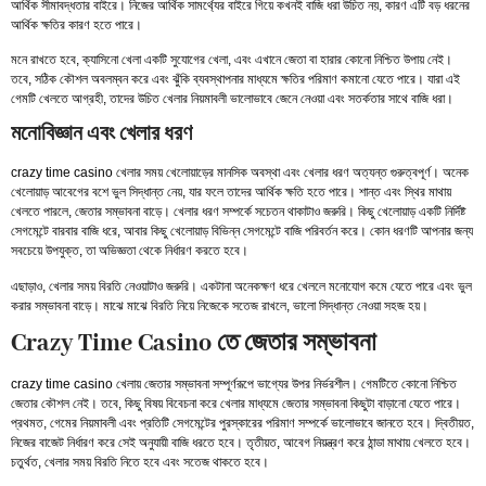
আর্থিক সীমাবদ্ধতার বাইরে। নিজের আর্থিক সামর্থ্যের বাইরে গিয়ে কখনই বাজি ধরা উচিত নয়, কারণ এটি বড় ধরনের
আর্থিক ক্ষতির কারণ হতে পারে।
মনে রাখতে হবে, ক্যাসিনো খেলা একটি সুযোগের খেলা, এবং এখানে জেতা বা হারার কোনো নিশ্চিত উপায় নেই।
তবে, সঠিক কৌশল অবলম্বন করে এবং ঝুঁকি ব্যবস্থাপনার মাধ্যমে ক্ষতির পরিমাণ কমানো যেতে পারে। যারা এই
গেমটি খেলতে আগ্রহী, তাদের উচিত খেলার নিয়মাবলী ভালোভাবে জেনে নেওয়া এবং সতর্কতার সাথে বাজি ধরা।
মনোবিজ্ঞান এবং খেলার ধরণ
crazy time casino খেলার সময় খেলোয়াড়ের মানসিক অবস্থা এবং খেলার ধরণ অত্যন্ত গুরুত্বপূর্ণ। অনেক
খেলোয়াড় আবেগের বশে ভুল সিদ্ধান্ত নেয়, যার ফলে তাদের আর্থিক ক্ষতি হতে পারে। শান্ত এবং স্থির মাথায়
খেলতে পারলে, জেতার সম্ভাবনা বাড়ে। খেলার ধরণ সম্পর্কে সচেতন থাকাটাও জরুরি। কিছু খেলোয়াড় একটি নির্দিষ্ট
সেগমেন্টে বারবার বাজি ধরে, আবার কিছু খেলোয়াড় বিভিন্ন সেগমেন্টে বাজি পরিবর্তন করে। কোন ধরণটি আপনার জন্য
সবচেয়ে উপযুক্ত, তা অভিজ্ঞতা থেকে নির্ধারণ করতে হবে।
এছাড়াও, খেলার সময় বিরতি নেওয়াটাও জরুরি। একটানা অনেকক্ষণ ধরে খেললে মনোযোগ কমে যেতে পারে এবং ভুল
করার সম্ভাবনা বাড়ে। মাঝে মাঝে বিরতি নিয়ে নিজেকে সতেজ রাখলে, ভালো সিদ্ধান্ত নেওয়া সহজ হয়।
Crazy Time Casino তে জেতার সম্ভাবনা
crazy time casino খেলায় জেতার সম্ভাবনা সম্পূর্ণরূপে ভাগ্যের উপর নির্ভরশীল। গেমটিতে কোনো নিশ্চিত
জেতার কৌশল নেই। তবে, কিছু বিষয় বিবেচনা করে খেলার মাধ্যমে জেতার সম্ভাবনা কিছুটা বাড়ানো যেতে পারে।
প্রথমত, গেমের নিয়মাবলী এবং প্রতিটি সেগমেন্টের পুরস্কারের পরিমাণ সম্পর্কে ভালোভাবে জানতে হবে। দ্বিতীয়ত,
নিজের বাজেট নির্ধারণ করে সেই অনুযায়ী বাজি ধরতে হবে। তৃতীয়ত, আবেগ নিয়ন্ত্রণ করে ঠান্ডা মাথায় খেলতে হবে।
চতুর্থত, খেলার সময় বিরতি নিতে হবে এবং সতেজ থাকতে হবে।