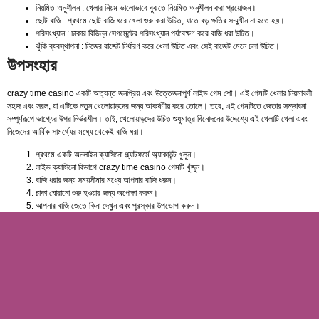
নিয়মিত অনুশীলন : খেলার নিয়ম ভালোভাবে বুঝতে নিয়মিত অনুশীলন করা প্রয়োজন।
ছোট বাজি : প্রথমে ছোট বাজি ধরে খেলা শুরু করা উচিত, যাতে বড় ক্ষতির সম্মুখীন না হতে হয়।
পরিসংখ্যান : চাকার বিভিন্ন সেগমেন্টের পরিসংখ্যান পর্যবেক্ষণ করে বাজি ধরা উচিত।
ঝুঁকি ব্যবস্থাপনা : নিজের বাজেট নির্ধারণ করে খেলা উচিত এবং সেই বাজেট মেনে চলা উচিত।
উপসংহার
crazy time casino একটি অত্যন্ত জনপ্রিয় এবং উত্তেজনাপূর্ণ লাইভ গেম শো। এই গেমটি খেলার নিয়মাবলী
সহজ এবং সরল, যা এটিকে নতুন খেলোয়াড়দের জন্য আকর্ষণীয় করে তোলে। তবে, এই গেমটিতে জেতার সম্ভাবনা
সম্পূর্ণরূপে ভাগ্যের উপর নির্ভরশীল। তাই, খেলোয়াড়দের উচিত শুধুমাত্র বিনোদনের উদ্দেশ্যে এই খেলাটি খেলা এবং
নিজেদের আর্থিক সামর্থ্যের মধ্যে থেকেই বাজি ধরা।
প্রথমে একটি অনলাইন ক্যাসিনো প্ল্যাটফর্মে অ্যাকাউন্ট খুলুন।
লাইভ ক্যাসিনো বিভাগে crazy time casino গেমটি খুঁজুন।
বাজি ধরার জন্য সময়সীমার মধ্যে আপনার বাজি ধরুন।
চাকা ঘোরানো শুরু হওয়ার জন্য অপেক্ষা করুন।
আপনার বাজি জেতে কিনা দেখুন এবং পুরস্কার উপভোগ করুন।