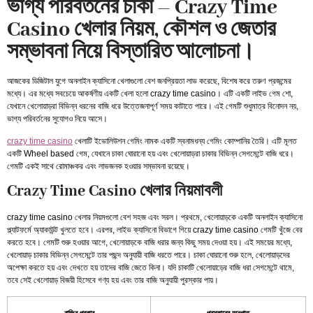
ভাগ্য পরিবর্তনের চাকা – Crazy Time
Casino খেলার নিয়ম, কৌশল ও জেতার
সম্ভাবনা নিয়ে বিস্তারিত আলোচনা।
আজকের ডিজিটাল যুগে অনলাইন ক্যাসিনো খেলাগুলো বেশ জনপ্রিয়তা লাভ করেছে, বিশেষ করে তরুণ প্রজন্মের
মধ্যে। এর মধ্যে সবচেয়ে আকর্ষণীয় একটি খেলা হলো crazy time casino। এটি একটি লাইভ গেম শো,
যেখানে খেলোয়াড়রা বিভিন্ন ধরনের বাজি ধরে উত্তেজনাপূর্ণ সময় কাটাতে পারে। এই গেমটি শুধুমাত্র বিনোদন নয়,
ভাগ্য পরিবর্তনের সুযোগও নিয়ে আসে।
crazy time casino
খেলাটি ইভোলিউশন গেমিং নামক একটি স্বনামধন্য গেমিং কোম্পানির তৈরি। এটি মূলত
একটি Wheel based গেম, যেখানে চাকা ঘোরানো হয় এবং খেলোয়াড়রা চাকার বিভিন্ন সেগমেন্টে বাজি ধরে।
গেমটি একই সাথে রোমাঞ্চকর এবং লাভজনক হওয়ার সম্ভাবনা রয়েছে।
Crazy Time Casino খেলার নিয়মাবলী
crazy time casino খেলার নিয়মগুলো বেশ সহজ এবং সরল। প্রথমে, খেলোয়াড়কে একটি অনলাইন ক্যাসিনো
প্ল্যাটফর্মে অ্যাকাউন্ট খুলতে হবে। এরপর, লাইভ ক্যাসিনো বিভাগে গিয়ে crazy time casino গেমটি খুঁজে বের
করতে হবে। গেমটি শুরু হওয়ার আগে, খেলোয়াড়কে বাজি ধরার জন্য কিছু সময় দেওয়া হয়। এই সময়ের মধ্যে,
খেলোয়াড় চাকার বিভিন্ন সেগমেন্টে তার পছন্দ অনুযায়ী বাজি ধরতে পারে। চাকা ঘোরানো শুরু হলে, খেলোয়াড়দের
অপেক্ষা করতে হয় এবং দেখতে হয় তাদের বাজি জেতে কিনা। যদি চাকাটি খেলোয়াড়ের বাজি ধরা সেগমেন্টে থামে,
তবে সেই খেলোয়াড় বিজয়ী হিসেবে গণ্য হয় এবং তার বাজি অনুযায়ী পুরস্কার পায়।