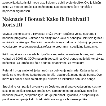
zagotavlja da korisnici mogu brzo i sigurno dobiti svoje dobitke. Ovo je ključni
faktor za mnoge igrače, koji traže online kafeinu s najvećom hitnošću i
najvećom sigurnošću.
Naknade I Bonusi: Kako Ih Dobivati I
Koristiti
Vavada online casino u Hrvatskoj pruža svojim igračima velike naknade i
bonusne programa. Naknade su dizajnirane kako bi poboljšali iskustvo igrača i
motivirali da više igra. Najčešći načini dobivanja naknada uključuju prijavu sa
vavada promo code, prvenstva, referalne programa i specijalne kampanje.
Prilikom prijave na vavada hr, igračima se pruža prvenstveni bonus, koji može
varirati od 100% do 300% na prvih depozitima. Ovaj bonus može biti koristiv za
početnike i za igrače koji žele dodatnu finansiranju za svoje igre.
Referalni program je još jedan način za dobivanje naknade. Kada se igrač
upiše sa referenčnog koda drugog igrača, oba igrača mogu dobiti bonus. Ovo
može biti dobar način za prijatelje i društvo da iskoristite bonusne penge.
Specijalne kampanje i prvenstva su često organizirana vavada online casino
kako bi poboljšali iskustvo igrača. Ove kampanje mogu uključivati različite
bonusne pakete, besplatne igre i druge prednosti. Igračima je preporučljivo
pratiti ove kampanje kako bi iskoristili sve moguće bonusne prilike.