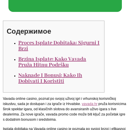
Содержимое
Proces Isplate Dobitaka: Sigurni I
Brzi
Brzina Isplate: Kako Vavada
Pruža Hitnu Podršku
Naknade I Bonusi: Kako Ih
Dobivati I Koristiti
Vavada online casino, poznat po svojoj uživoj igri i vrhunskoj korisničkoj
iskustvu, sada je dostupan i za igrače iz Hrvatske.
vavada hr
pruža korisnicima
širok spektar igara, od klasičnih slotova do avansiranih uživo igara s live
dealerima. Za nove igrače, vavada promo code može biti ključ za početak igre
s dodatnim bonusom i sredstvima.
Isplata dobitaka na Vavada online casino je poznata po svojoj brzoj i efikasnoj