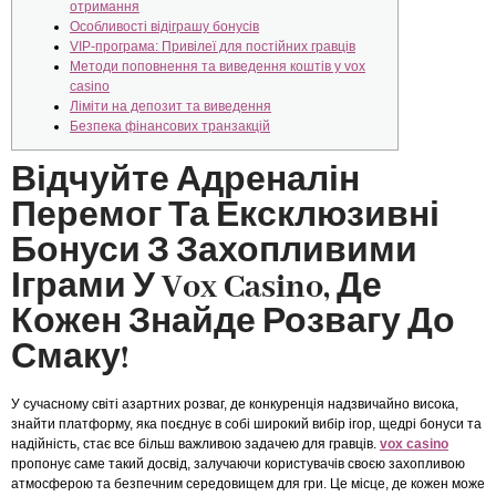
отримання
Особливості відіграшу бонусів
VIP-програма: Привілеї для постійних гравців
Методи поповнення та виведення коштів у vox
casino
Ліміти на депозит та виведення
Безпека фінансових транзакцій
Відчуйте Адреналін
Перемог Та Ексклюзивні
Бонуси З Захопливими
Іграми У Vox Casino, Де
Кожен Знайде Розвагу До
Смаку!
У сучасному світі азартних розваг, де конкуренція надзвичайно висока,
знайти платформу, яка поєднує в собі широкий вибір ігор, щедрі бонуси та
надійність, стає все більш важливою задачею для гравців.
vox casino
пропонує саме такий досвід, залучаючи користувачів своєю захопливою
атмосферою та безпечним середовищем для гри. Це місце, де кожен може