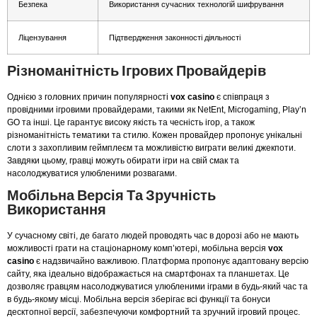
Безпека
Використання сучасних технологій шифрування
Ліцензування
Підтвердження законності діяльності
Різноманітність Ігрових Провайдерів
Однією з головних причин популярності
vox casino
є співпраця з
провідними ігровими провайдерами, такими як NetEnt, Microgaming, Play’n
GO та інші. Це гарантує високу якість та чесність ігор, а також
різноманітність тематики та стилю. Кожен провайдер пропонує унікальні
слоти з захопливим геймплеєм та можливістю виграти великі джекпоти.
Завдяки цьому, гравці можуть обирати ігри на свій смак та
насолоджуватися улюбленими розвагами.
Мобільна Версія Та Зручність
Використання
У сучасному світі, де багато людей проводять час в дорозі або не мають
можливості грати на стаціонарному комп’ютері, мобільна версія
vox
casino
є надзвичайно важливою. Платформа пропонує адаптовану версію
сайту, яка ідеально відображається на смартфонах та планшетах. Це
дозволяє гравцям насолоджуватися улюбленими іграми в будь-який час та
в будь-якому місці. Мобільна версія зберігає всі функції та бонуси
десктопної версії, забезпечуючи комфортний та зручний ігровий процес.