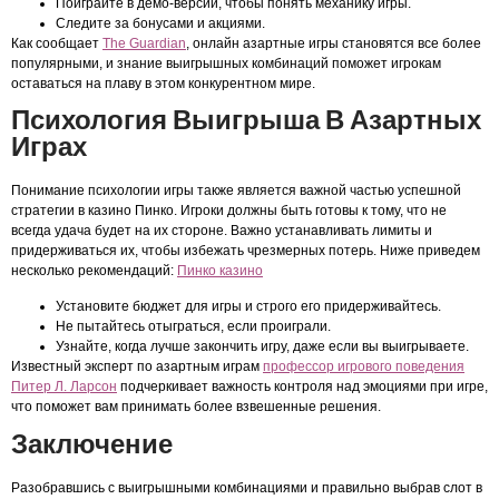
Поиграйте в демо-версии, чтобы понять механику игры.
Следите за бонусами и акциями.
Как сообщает
The Guardian
, онлайн азартные игры становятся все более
популярными, и знание выигрышных комбинаций поможет игрокам
оставаться на плаву в этом конкурентном мире.
Психология Выигрыша В Азартных
Играх
Понимание психологии игры также является важной частью успешной
стратегии в казино Пинко. Игроки должны быть готовы к тому, что не
всегда удача будет на их стороне. Важно устанавливать лимиты и
придерживаться их, чтобы избежать чрезмерных потерь. Ниже приведем
несколько рекомендаций:
Пинко казино
Установите бюджет для игры и строго его придерживайтесь.
Не пытайтесь отыграться, если проиграли.
Узнайте, когда лучше закончить игру, даже если вы выигрываете.
Известный эксперт по азартным играм
профессор игрового поведения
Питер Л. Ларсон
подчеркивает важность контроля над эмоциями при игре,
что поможет вам принимать более взвешенные решения.
Заключение
Разобравшись с выигрышными комбинациями и правильно выбрав слот в