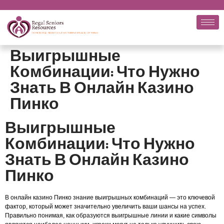
Выигрышные
Комбинации: Что Нужно
Знать В Онлайн Казино
Пинко
Выигрышные
Комбинации: Что Нужно
Знать В Онлайн Казино
Пинко
В онлайн казино Пинко знание выигрышных комбинаций — это ключевой
фактор, который может значительно увеличить ваши шансы на успех.
Правильно понимая, как образуются выигрышные линии и какие символы