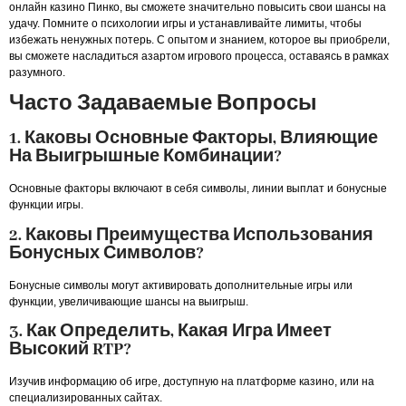
онлайн казино Пинко, вы сможете значительно повысить свои шансы на
удачу. Помните о психологии игры и устанавливайте лимиты, чтобы
избежать ненужных потерь. С опытом и знанием, которое вы приобрели,
вы сможете насладиться азартом игрового процесса, оставаясь в рамках
разумного.
Часто Задаваемые Вопросы
1. Каковы Основные Факторы, Влияющие
На Выигрышные Комбинации?
Основные факторы включают в себя символы, линии выплат и бонусные
функции игры.
2. Каковы Преимущества Использования
Бонусных Символов?
Бонусные символы могут активировать дополнительные игры или
функции, увеличивающие шансы на выигрыш.
3. Как Определить, Какая Игра Имеет
Высокий RTP?
Изучив информацию об игре, доступную на платформе казино, или на
специализированных сайтах.