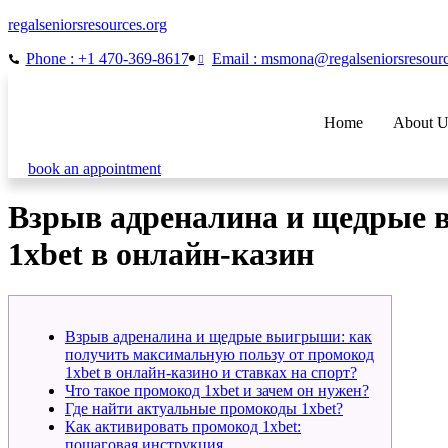
regalseniorsresources.org
Phone : +1 470-369-8617
Email : msmona@regalseniorsresour
Home
About U
book an appointment
Взрыв адреналина и щедрые 
1xbet в онлайн-казин
Взрыв адреналина и щедрые выигрыши: как
получить максимальную пользу от промокод
1xbet в онлайн-казино и ставках на спорт?
Что такое промокод 1xbet и зачем он нужен?
Где найти актуальные промокоды 1xbet?
Как активировать промокод 1xbet:
пошаговая инструкция