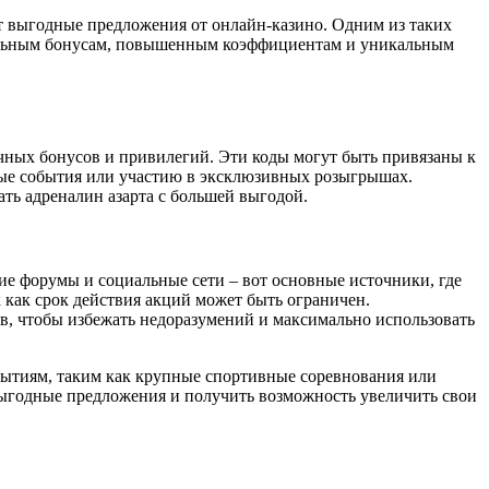
ают выгодные предложения от онлайн-казино. Одним из таких
тельным бонусам, повышенным коэффициентам и уникальным
ичных бонусов и привилегий. Эти коды могут быть привязаны к
вные события или участию в эксклюзивных розыгрышах.
ть адреналин азарта с большей выгодой.
ие форумы и социальные сети – вот основные источники, где
 как срок действия акций может быть ограничен.
в, чтобы избежать недоразумений и максимально использовать
ытиям, таким как крупные спортивные соревнования или
 выгодные предложения и получить возможность увеличить свои