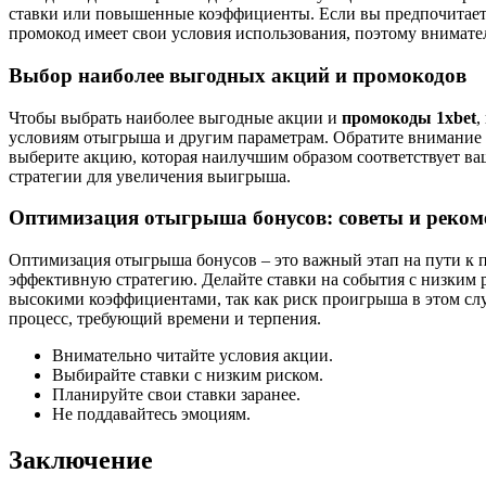
ставки или повышенные коэффициенты. Если вы предпочитаете
промокод имеет свои условия использования, поэтому внимател
Выбор наиболее выгодных акций и промокодов
Чтобы выбрать наиболее выгодные акции и
промокоды 1xbet
,
условиям отыгрыша и другим параметрам. Обратите внимание 
выберите акцию, которая наилучшим образом соответствует ва
стратегии для увеличения выигрыша.
Оптимизация отыгрыша бонусов: советы и реком
Оптимизация отыгрыша бонусов – это важный этап на пути к 
эффективную стратегию. Делайте ставки на события с низким
высокими коэффициентами, так как риск проигрыша в этом слу
процесс, требующий времени и терпения.
Внимательно читайте условия акции.
Выбирайте ставки с низким риском.
Планируйте свои ставки заранее.
Не поддавайтесь эмоциям.
Заключение