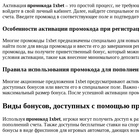
Активация
промокода 1xbet
– это простой процесс, не требующ
войдите в свой личный кабинет. Далее, найдите специальное п
счета. Введите промокод в соответствующее поле и подтвердит
Особенности активации промокода при регистра
Многие промокоды 1xbet предназначены специально для новых
найти поле для ввода промокода и ввести его до завершения р
промокода, вы получите приветственный бонус, который можно
условия активации, такие как внесение минимального депозит
Правила использования промокода для пополнен
Многие акционные предложения 1xbet предусматривают актив
доступных бонусов или ввести его в специальное поле. Важно
максимальный размер бонуса. После успешной активации промок
Виды бонусов, доступных с помощью пр
Используя
промокод 1xbet
, игроки могут получить доступ к 
пополнений счета. Также доступны бесплатные ставки на спорт
бонусы в виде фриспинов для игровых автоматов, дающих воз