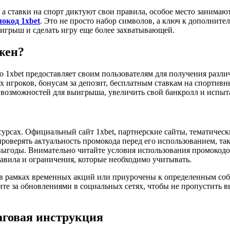
й, а ставки на спорт диктуют свои правила, особое место заним
окод 1xbet
. Это не просто набор символов, а ключ к дополни
игрыш и сделать игру еще более захватывающей.
ужен?
о 1xbet предоставляет своим пользователям для получения разл
х игроков, бонусам за депозит, бесплатным ставкам на спорти
возможностей для выигрыша, увеличить свой банкролл и испыта
урсах. Официальный сайт 1xbet, партнерские сайты, тематическ
оверять актуальность промокода перед его использованием, так
выгоды. Внимательно читайте условия использования промокодо
вила и ограничения, которые необходимо учитывать.
 в рамках временных акций или приурочены к определенным соб
дите за обновлениями в социальных сетях, чтобы не пропустить
аговая инструкция