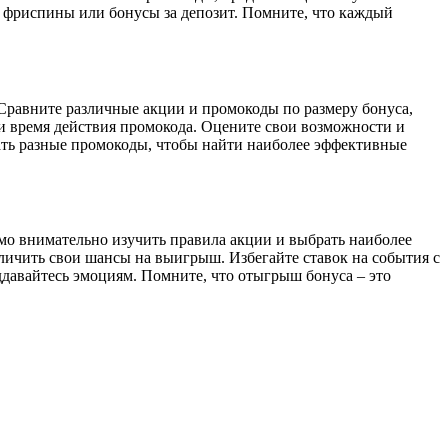
 фриспины или бонусы за депозит. Помните, что каждый
 Сравните различные акции и промокоды по размеру бонуса,
 время действия промокода. Оцените свои возможности и
ать разные промокоды, чтобы найти наиболее эффективные
о внимательно изучить правила акции и выбрать наиболее
ичить свои шансы на выигрыш. Избегайте ставок на события с
ддавайтесь эмоциям. Помните, что отыгрыш бонуса – это