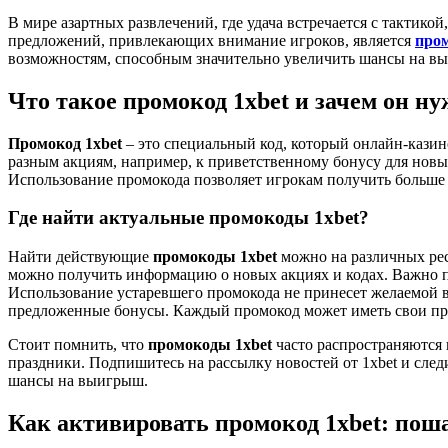
В мире азартных развлечений, где удача встречается с тактико
предложений, привлекающих внимание игроков, является
пром
возможностям, способным значительно увеличить шансы на вы
Что такое промокод 1xbet и зачем он н
Промокод 1xbet
– это специальный код, который онлайн-казин
разным акциям, например, к приветственному бонусу для новы
Использование промокода позволяет игрокам получить больше 
Где найти актуальные промокоды 1xbet?
Найти действующие
промокоды 1xbet
можно на различных рес
можно получить информацию о новых акциях и кодах. Важно пр
Использование устаревшего промокода не принесет желаемой 
предложенные бонусы. Каждый промокод может иметь свои пра
Стоит помнить, что
промокоды 1xbet
часто распространяются
праздники. Подпишитесь на рассылку новостей от 1xbet и сле
шансы на выигрыш.
Как активировать промокод 1xbet: пош