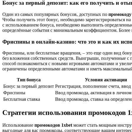
Бонус за первый депозит: как его получить и оты
Один из самых популярных бонусов, доступных по
промокоду 
Чтобы получить этот бонус, необходимо зарегистрироваться на
с использованием бонуса, необходимо выполнить определенные
определённые события с минимальным коэффициентом. Более п
Фриспины в онлайн-казино: что это и как их исп
Фриспины, или бесплатные вращения, – это еще один вид бону
без вложения собственных средств. Выигрыши, полученные с 
способ познакомиться с новыми игровыми автоматами и увели
ограничены определенными автоматами и иметь максимальны
Тип бонуса
Условия активации
Бонус за первый депозит
Регистрация, пополнение счета, ввод
Фриспины
Ввод промокода, активация в личном
Бесплатная ставка
Ввод промокода, ставка на определе
Стратегии использования промокодов 
Использование
промокодов 1xbet
может стать мощным инструм
выгодные для вас промокоды, соответствующие вашим интереса