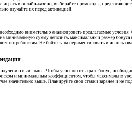
 играть в онлайн-казино, выбирайте промокоды, предлагающие
ьно изучайте их перед активацией.
 необходимо внимательно анализировать предлагаемые условия.
на минимальную сумму депозита, максимальный размер бонуса и
шим потребностям. Не бойтесь экспериментировать и использов
ендации
получению выигрыша. Чтобы успешно отыграть бонус, необходим
 риском и минимальным коэффициентом, чтобы максимально увел
чае значительно выше. Планируйте свои ставки заранее и не по