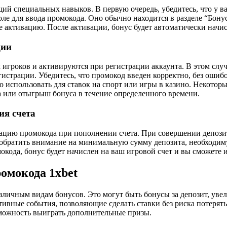
ий специальных навыков. В первую очередь, убедитесь, что у ва
оле для ввода промокода. Оно обычно находится в разделе “Бон
е активацию. После активации, бонус будет автоматически начис
ции
 игроков и активируются при регистрации аккаунта. В этом сл
егистрации. Убедитесь, что промокод введен корректно, без оши
 использовать для ставок на спорт или игры в казино. Некото
а или отыгрыш бонуса в течение определенного времени.
ия счета
ацию промокода при пополнении счета. При совершении депози
 обратить внимание на минимальную сумму депозита, необходиму
ода, бонус будет начислен на ваш игровой счет и вы сможете ис
омокода 1xbet
различным видам бонусов. Это могут быть бонусы за депозит, 
ивные события, позволяющие сделать ставки без риска потерять 
можность выиграть дополнительные призы.