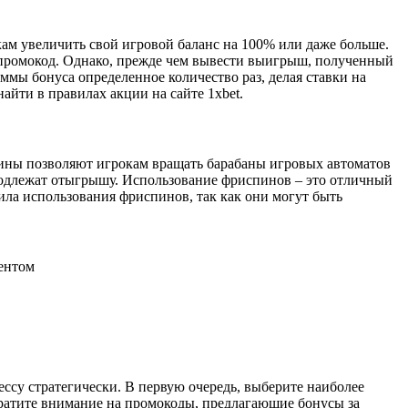
окам увеличить свой игровой баланс на 100% или даже больше.
й промокод. Однако, прежде чем вывести выигрыш, полученный
мы бонуса определенное количество раз, делая ставки на
йти в правилах акции на сайте 1xbet.
ины позволяют игрокам вращать барабаны игровых автоматов
одлежат отыгрышу. Использование фриспинов – это отличный
ла использования фриспинов, так как они могут быть
ентом
су стратегически. В первую очередь, выберите наиболее
братите внимание на промокоды, предлагающие бонусы за