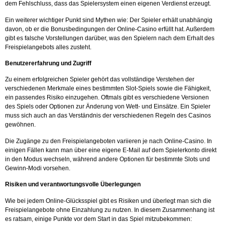
dem Fehlschluss, dass das Spielersystem einen eigenen Verdienst erzeugt.
Ein weiterer wichtiger Punkt sind Mythen wie: Der Spieler erhält unabhängig
davon, ob er die Bonusbedingungen der Online-Casino erfüllt hat. Außerdem
gibt es falsche Vorstellungen darüber, was den Spielern nach dem Erhalt des
Freispielangebots alles zusteht.
Benutzererfahrung und Zugriff
Zu einem erfolgreichen Spieler gehört das vollständige Verstehen der
verschiedenen Merkmale eines bestimmten Slot-Spiels sowie die Fähigkeit,
ein passendes Risiko einzugehen. Oftmals gibt es verschiedene Versionen
des Spiels oder Optionen zur Änderung von Wett- und Einsätze. Ein Spieler
muss sich auch an das Verständnis der verschiedenen Regeln des Casinos
gewöhnen.
Die Zugänge zu den Freispielangeboten variieren je nach Online-Casino. In
einigen Fällen kann man über eine eigene E-Mail auf dem Spielerkonto direkt
in den Modus wechseln, während andere Optionen für bestimmte Slots und
Gewinn-Modi vorsehen.
Risiken und verantwortungsvolle Überlegungen
Wie bei jedem Online-Glücksspiel gibt es Risiken und überlegt man sich die
Freispielangebote ohne Einzahlung zu nutzen. In diesem Zusammenhang ist
es ratsam, einige Punkte vor dem Start in das Spiel mitzubekommen: