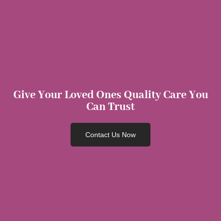
Give Your Loved Ones Quality Care You
Can Trust
Contact Us Now