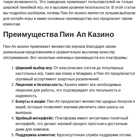
такую возможность. Это заведение привлекает пользователей не только
широкой линейкой игр, но и высоким уровнем безопасности. В этой статье
мы подробно разберем, почему Пин-Ап казино является лучшим выбором
для онлайн игры и какие основные преимущества оно предлагает своим
клиентам.
Преимущества Пин-Ап Казино
Пин-Ап казино привлекает множество игроков благодаря своим
уникальным предложениям и сравнительно высокому качеству
обслуживания. Вот несколько ключевых преимуществ его платформы:
Широкий выбор игр:
От классических слотов до популярных
настольных игр, таких как покер и блэкджек, в Пин-Ап предлагается
огромный ассортимент азартных развлечений.
Лицензия и безопасность:
Казино имеет все необходимые
лицензии для работы, что подтверждает его легальность и
надежность.
Бонусы и акции:
Пин-Ап предлагает множество щедрых бонусов и
акций, которые позволяют игрокам увеличить свои шансы на
выигрыш.
Удобный интерфейс:
Платформа имеет интуитивно понятный
интерфейс, что делает игровой процесс простым и доступным
даже для новичков.
Поддержка клиентов:
Круглосуточная служба поддержки готова