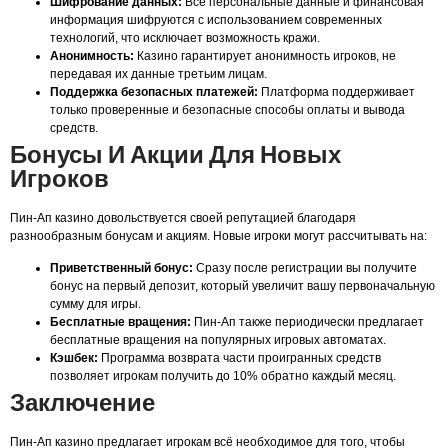
Шифрование данных:
Все персональные данные и финансовая
информация шифруются с использованием современных
технологий, что исключает возможность кражи.
Анонимность:
Казино гарантирует анонимность игроков, не
передавая их данные третьим лицам.
Поддержка безопасных платежей:
Платформа поддерживает
только проверенные и безопасные способы оплаты и вывода
средств.
Бонусы И Акции Для Новых
Игроков
Пин-Ап казино довольствуется своей репутацией благодаря
разнообразным бонусам и акциям. Новые игроки могут рассчитывать на:
Приветственный бонус:
Сразу после регистрации вы получите
бонус на первый депозит, который увеличит вашу первоначальную
сумму для игры.
Бесплатные вращения:
Пин-Ап также периодически предлагает
бесплатные вращения на популярных игровых автоматах.
Кэшбек:
Программа возврата части проигранных средств
позволяет игрокам получить до 10% обратно каждый месяц.
Заключение
Пин-Ап казино предлагает игрокам всё необходимое для того, чтобы