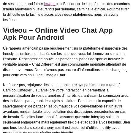
de ses mother and father
lmwgle
». « Beaucoup de kilomètres et des chambres
d’hôtel anonymes plusieurs fois par semaine, ça mine le ethical. Pour mesurer
la difficulté ou la facilité d’accès à ces deux plateformes, nous les avons
testées.
Videou – Online Video Chat App
Apk Pour Android
Ce rappeur américain passe régulièrement sur la plateforme et improvise des
freestyles, entièrement basés sur les mots que vous lui donnez ou sur ce qui
l’entoure. Rencontrez de nouvelles personnes, parlez de sport et trouvez le
véritable amour – Chat Different est une communauté mondiale attendant de
discuter avec vous. Nous n’avons pas encore d’informations sur le changelog
pour cette version 1.0 de Omegle Chat.
N’hésitez pas, rejoignez dès maintenant notre sympathique communauté
Camloo. Omegler LITE améliore votre interaction en permettant la
personnalisation de vos paramètres d’intérêts, garantissant la connexion avec
des individus partageant des sujets similaires. Par ailleurs, la capacité de
sauvegarder et de partager les journaux de vos conversations est un autre
avantage, rendant facile la consultation des discussions précédentes en cas
de besoin. De telles fonctionnalités assurent que votre interplay soit non
seulement engageante mais également flexible et adaptée à vos besoins. Bien
que tous les chats soient anonymes, il est essentiel d’utiliser l’utility avec
prudence et de ne pas révéler votre identité.