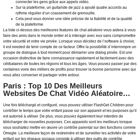
connecter les gens grâce aux appels vidéo.
Sur la plateforme, un guitariste de jazz a ajouté quatre accords au
rythme régulier d’un coassement de grenouille.
Cela peut vous donner une idée précise de la fiabilité et de la qualité
de la plateforme.
La liste ci-dessus des meilleures features de chat aléatoire vous aidera à vous
faire des amis dans le monde entier et à interagir avec eux sans compromettre
votre sécurité et votre vie privée. Lorsque vous décidez de l’software à choisir,
il est needed de tenir compte de ce facteur. Offre la possibilité d`interrompre un
groupe de dialogue à tout moment pour démarrer une dialog privée. Est une
occasion distinctive de faire connaissance rapidement et facilement avec des
célibataires de toutes les régions et tous les âges. Vous pouvez passer par des
centaines voire des milliers de profils pour trouver la bonne personne avec qui
vous allez converser et partager votre ardour.
Paris : Top 10 Des Meilleurs
Websites De Chat Vidéo Aléatoire…
Une fois téléchargé et configuré, vous pouvez utiliser FlashGet Children pour
contrôler le temps que votre enfant passe sur son appareil et les purposes qu’il
est autorisé à utiliser. De plus, vous pouvez également leur interdire de
télécharger de nouvelles purposes. Ces appareils sont les meilleurs lorsque
vous souhaitez mettre en œuvre un contrôle parental sur des functions comme
Omegle. La meilleure façon de restreindre et de surveiller les activités de votre
enfant sur les réseaux sociaux consiste à utiliser des outils de contrôle