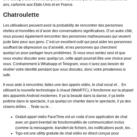
ans, cartonne aux Etats-Unis et en France.
Chatroulette
Les utilisateurs peuvent avoir la probability de rencontrer des personnes
réelles et honnêtes et d’avoir des conversations significatives. D’un autre côté,
vous pouvez également rencontrer des personnes malheureuses qui veulent
juste faire peur aux gens. C’est un excellent outil qui peut aider les personnes
souffrant de dépression ou d’anxiété, et les personnes qui cherchent
quelqu’un pour partager leurs problèmes. Si vous vous sentez seul et que
vous voulez discuter avec quelqu’un, cette appli pourrait être une choice pour
vous. Contrairement à Whatsapp et Telegram, vous n’avez pas besoin de
révéler votre identité pendant que vous discutez, donc votre privateness is
safe.
Il vous aide à rencontrer, faites une des appels vidéo, le chat vocal et… En
utilisant la nouvelle technologie à chaud (WebRTC), il fonctionne sur la plupart
des appareils Android modernes. Il ya la beauté dans la danse, il ya belle
poitrine dans le spectacle, il ya quelqu’un chanter dans le spectacle, il ya des
clowns drôles …Texte ou le…
Gratuit appel vidéo FaceTime est un code d’une application de chat
avec un giant éventail de fonctionnalités de communication inclus
(comme la messagerie, transfert de fichiers, les notifications push, les…
Tigo est une utility gratuite de chat vidéo en direct conçue pour