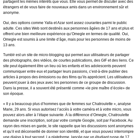
partagent les mêmes intérêts que vous. Elle vous permet de discuter avec des
étrangers et de vous faire de nouveaux amis dans un environnement sûr et
anonyme.
Oui, des options comme Yalla et Azar sont assez courantes parmi le public
adulte. Ces sites Web sont destinés aux personnes âgées de 17 ans et plus et
offrent une bien meilleure expérience qu’Omegle en termes de qualité. Oui,
Omegle est soumis à une limite d’âge, mais pour les personnes de moins de
13 ans.
Tumblr est un site de micro-blogging qui permet aux utilisateurs de partager
des photographs, des vidéos, de courtes publications, des GIF et des liens. Ce
site peut également être un lieu où les enfants et les adolescents peuvent
communiquer entre eux et partager leurs passions, c’est-à-dire publier des
articles à propos des émissions ou des films qu’ils apprécient. Les utilisateurs
peuvent jouer à des jeux avec les personnes de ce groupe de discussion.
Dans la presse, il a souvent été présenté comme «le pire maître d’école» de
son époque.
« Il y a beaucoup plus d’hommes que de femmes sur Chatroulette », analyse
Marie, 29 ans. Si vous autorisez l’accès à votre caméra et à votre micro, vous
pouvez alors aller à l’étape suivante. À la différence d’Omegle, Chatroulette
demande une inscription, soit par votre compte Google, soit par Facebook. Au
rayon des mises en garde, le site rappelle que les discussions sont anonymes
et qu’il est déconseillé de donner son identité, et que vous pouvez interrompre
une dialog à tout second. La plateforme, lancée par un étudiant russe de 17