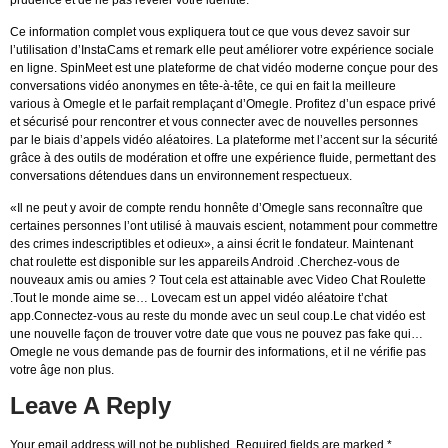
Ce information complet vous expliquera tout ce que vous devez savoir sur
l’utilisation d’InstaCams et remark elle peut améliorer votre expérience sociale
en ligne. SpinMeet est une plateforme de chat vidéo moderne conçue pour des
conversations vidéo anonymes en tête-à-tête, ce qui en fait la meilleure
various à Omegle et le parfait remplaçant d’Omegle. Profitez d’un espace privé
et sécurisé pour rencontrer et vous connecter avec de nouvelles personnes
par le biais d’appels vidéo aléatoires. La plateforme met l’accent sur la sécurité
grâce à des outils de modération et offre une expérience fluide, permettant des
conversations détendues dans un environnement respectueux.
«Il ne peut y avoir de compte rendu honnête d’Omegle sans reconnaître que
certaines personnes l’ont utilisé à mauvais escient, notamment pour commettre
des crimes indescriptibles et odieux», a ainsi écrit le fondateur. Maintenant
chat roulette est disponible sur les appareils Android .Cherchez-vous de
nouveaux amis ou amies ? Tout cela est attainable avec Video Chat Roulette
.Tout le monde aime se… Lovecam est un appel vidéo aléatoire t’chat
app.Connectez-vous au reste du monde avec un seul coup.Le chat vidéo est
une nouvelle façon de trouver votre date que vous ne pouvez pas fake qui…
Omegle ne vous demande pas de fournir des informations, et il ne vérifie pas
votre âge non plus.
Leave A Reply
Your email address will not be published.
Required fields are marked
*