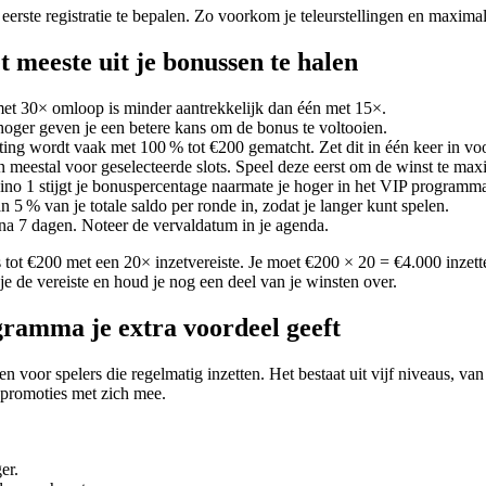
eerste registratie te bepalen. Zo voorkom je teleurstellingen en maximali
 meeste uit je bonussen te halen
met 30× omloop is minder aantrekkelijk dan één met 15×.
oger geven je een betere kans om de bonus te voltooien.
ting wordt vaak met 100 % tot €200 gematcht. Zet dit in één keer in v
en meestal voor geselecteerde slots. Speel deze eerst om de winst te max
o 1 stijgt je bonuspercentage naarmate je hoger in het VIP programm
 5 % van je totale saldo per ronde in, zodat je langer kunt spelen.
 na 7 dagen. Noteer de vervaldatum in je agenda.
s tot €200 met een 20× inzetvereiste. Je moet €200 × 20 = €4.000 inzet
je de vereiste en houd je nog een deel van je winsten over.
ramma je extra voordeel geeft
oor spelers die regelmatig inzetten. Het bestaat uit vijf niveaus, van
 promoties met zich mee.
er.