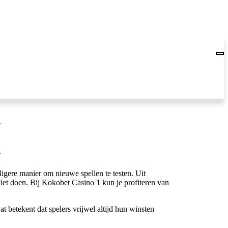
1
1
igere manier om nieuwe spellen te testen. Uit
iet doen. Bij Kokobet Casino 1 kun je profiteren van
t betekent dat spelers vrijwel altijd hun winsten