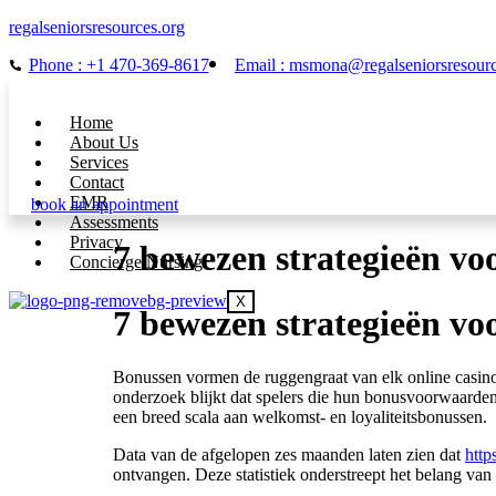
regalseniorsresources.org
Phone : +1 470-369-8617
Email : msmona@regalseniorsresour
Home
About Us
Services
Contact
EMR
book an appointment
Assessments
Privacy
7 bewezen strategieën vo
Concierge Nursing
X
7 bewezen strategieën vo
Bonussen vormen de ruggengraat van elk online casino‑
onderzoek blijkt dat spelers die hun bonusvoorwaarden
een breed scala aan welkomst- en loyaliteitsbonussen.
Data van de afgelopen zes maanden laten zien dat
http
ontvangen. Deze statistiek onderstreept het belang van