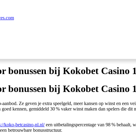
ces.com
or bonussen bij Kokobet Casino 
or bonussen bij Kokobet Casino 
aanbod. Ze geven je extra speelgeld, meer kansen op winst en een veil
 goed kennen, gemiddeld 30 % vaker winst maken dan spelers die dit n
s://koko-betcasino-nl.nl/
een uitbetalingspercentage van 98 % behaalt, wa
 een betrouwbare bonusstructuur.