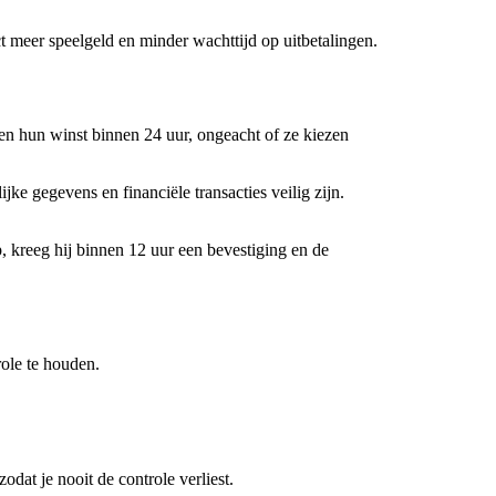
 meer speelgeld en minder wachttijd op uitbetalingen.
n hun winst binnen 24 uur, ongeacht of ze kiezen
ke gegevens en financiële transacties veilig zijn.
 kreeg hij binnen 12 uur een bevestiging en de
ole te houden.
odat je nooit de controle verliest.