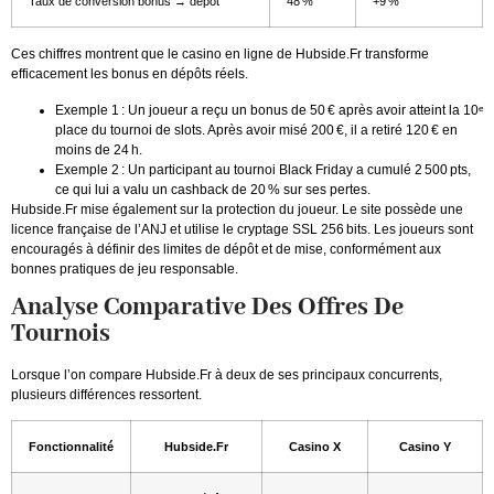
Taux de conversion bonus → dépôt
48 %
+9 %
Ces chiffres montrent que le casino en ligne de Hubside.Fr transforme
efficacement les bonus en dépôts réels.
Exemple 1 : Un joueur a reçu un bonus de 50 € après avoir atteint la 10ᵉ
place du tournoi de slots. Après avoir misé 200 €, il a retiré 120 € en
moins de 24 h.
Exemple 2 : Un participant au tournoi Black Friday a cumulé 2 500 pts,
ce qui lui a valu un cashback de 20 % sur ses pertes.
Hubside.Fr mise également sur la protection du joueur. Le site possède une
licence française de l’ANJ et utilise le cryptage SSL 256 bits. Les joueurs sont
encouragés à définir des limites de dépôt et de mise, conformément aux
bonnes pratiques de jeu responsable.
Analyse Comparative Des Offres De
Tournois
Lorsque l’on compare Hubside.Fr à deux de ses principaux concurrents,
plusieurs différences ressortent.
Fonctionnalité
Hubside.Fr
Casino X
Casino Y