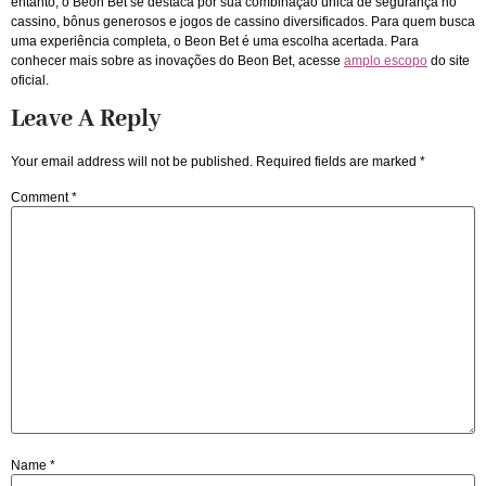
entanto, o Beon Bet se destaca por sua combinação única de segurança no
cassino, bônus generosos e jogos de cassino diversificados. Para quem busca
uma experiência completa, o Beon Bet é uma escolha acertada. Para
conhecer mais sobre as inovações do Beon Bet, acesse
amplo escopo
do site
oficial.
Leave A Reply
Your email address will not be published.
Required fields are marked
*
Comment
*
Name
*