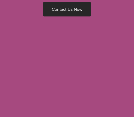
Contact Us Now