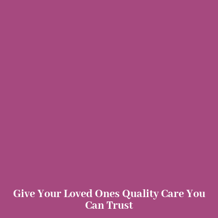
Give Your Loved Ones Quality Care You
Can Trust