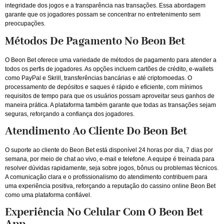
integridade dos jogos e a transparência nas transações. Essa abordagem
garante que os jogadores possam se concentrar no entretenimento sem
preocupações.
Métodos De Pagamento No Beon Bet
O Beon Bet oferece uma variedade de métodos de pagamento para atender a
todos os perfis de jogadores. As opções incluem cartões de crédito, e-wallets
como PayPal e Skrill, transferências bancárias e até criptomoedas. O
processamento de depósitos e saques é rápido e eficiente, com mínimos
requisitos de tempo para que os usuários possam aproveitar seus ganhos de
maneira prática. A plataforma também garante que todas as transações sejam
seguras, reforçando a confiança dos jogadores.
Atendimento Ao Cliente Do Beon Bet
O suporte ao cliente do Beon Bet está disponível 24 horas por dia, 7 dias por
semana, por meio de chat ao vivo, e-mail e telefone. A equipe é treinada para
resolver dúvidas rapidamente, seja sobre jogos, bônus ou problemas técnicos.
A comunicação clara e o profissionalismo do atendimento contribuem para
uma experiência positiva, reforçando a reputação do cassino online Beon Bet
como uma plataforma confiável.
Experiência No Celular Com O Beon Bet