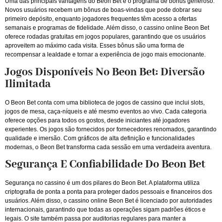
Uma das principais vantagens do Beon Bet é o programa de bônus generoso.
Novos usuários recebem um bônus de boas-vindas que pode dobrar seu
primeiro depósito, enquanto jogadores frequentes têm acesso a ofertas
semanais e programas de fidelidade. Além disso, o cassino online Beon Bet
oferece rodadas gratuitas em jogos populares, garantindo que os usuários
aproveitem ao máximo cada visita. Esses bônus são uma forma de
recompensar a lealdade e tornar a experiência de jogo mais emocionante.
Jogos Disponíveis No Beon Bet: Diversão
Ilimitada
O Beon Bet conta com uma biblioteca de jogos de cassino que inclui slots,
jogos de mesa, caça-níqueis e até mesmo eventos ao vivo. Cada categoria
oferece opções para todos os gostos, desde iniciantes até jogadores
experientes. Os jogos são fornecidos por fornecedores renomados, garantindo
qualidade e imersão. Com gráficos de alta definição e funcionalidades
modernas, o Beon Bet transforma cada sessão em uma verdadeira aventura.
Segurança E Confiabilidade Do Beon Bet
Segurança no cassino é um dos pilares do Beon Bet. A plataforma utiliza
criptografia de ponta a ponta para proteger dados pessoais e financeiros dos
usuários. Além disso, o cassino online Beon Bet é licenciado por autoridades
internacionais, garantindo que todas as operações sigam padrões éticos e
legais. O site também passa por auditorias regulares para manter a