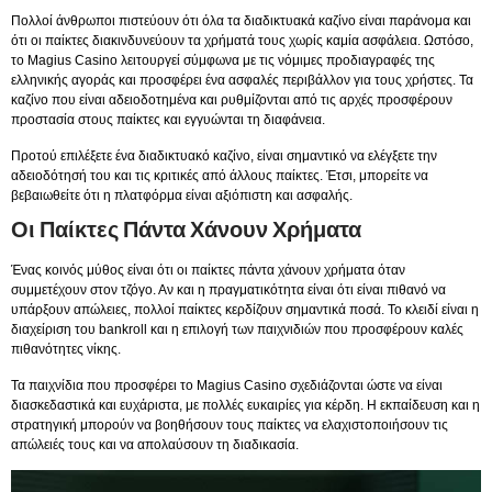
Πολλοί άνθρωποι πιστεύουν ότι όλα τα διαδικτυακά καζίνο είναι παράνομα και
ότι οι παίκτες διακινδυνεύουν τα χρήματά τους χωρίς καμία ασφάλεια. Ωστόσο,
το Magius Casino λειτουργεί σύμφωνα με τις νόμιμες προδιαγραφές της
ελληνικής αγοράς και προσφέρει ένα ασφαλές περιβάλλον για τους χρήστες. Τα
καζίνο που είναι αδειοδοτημένα και ρυθμίζονται από τις αρχές προσφέρουν
προστασία στους παίκτες και εγγυώνται τη διαφάνεια.
Προτού επιλέξετε ένα διαδικτυακό καζίνο, είναι σημαντικό να ελέγξετε την
αδειοδότησή του και τις κριτικές από άλλους παίκτες. Έτσι, μπορείτε να
βεβαιωθείτε ότι η πλατφόρμα είναι αξιόπιστη και ασφαλής.
Οι Παίκτες Πάντα Χάνουν Χρήματα
Ένας κοινός μύθος είναι ότι οι παίκτες πάντα χάνουν χρήματα όταν
συμμετέχουν στον τζόγο. Αν και η πραγματικότητα είναι ότι είναι πιθανό να
υπάρξουν απώλειες, πολλοί παίκτες κερδίζουν σημαντικά ποσά. Το κλειδί είναι η
διαχείριση του bankroll και η επιλογή των παιχνιδιών που προσφέρουν καλές
πιθανότητες νίκης.
Τα παιχνίδια που προσφέρει το Magius Casino σχεδιάζονται ώστε να είναι
διασκεδαστικά και ευχάριστα, με πολλές ευκαιρίες για κέρδη. Η εκπαίδευση και η
στρατηγική μπορούν να βοηθήσουν τους παίκτες να ελαχιστοποιήσουν τις
απώλειές τους και να απολαύσουν τη διαδικασία.