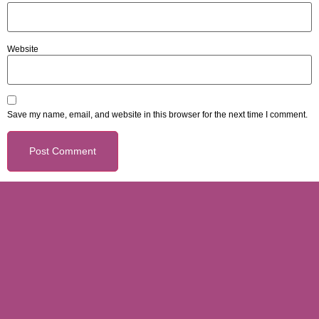
Website
Save my name, email, and website in this browser for the next time I comment.