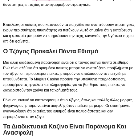
δυνατότητες επιτυχίας όταν εφαρμόζουν στρατηγικές.
Επιπλέον, οι παίκτες που κατανοούν τα παιχνίδια και αναπτύσσουν στρατηγικές
έχουν περισσότερες πιθανότητες να πετύχουν. Αυτό σημαίνει ότι η εκπαίδευση
και η εμπειρία μπορούν να επηρεάσουν την τύχη, κάνοντάς την λιγότερο τυχαία
απ’ ότι φαίνεται.
Ο Τζόγος Προκαλεί Πάντα Εθισμό
Μια άλλη διαδεδομένη παρανόηση είναι ότι ο τζόγος οδηγεί πάντα σε εθισμό.
Ενώ είναι αλήθεια ότι ορισμένοι παίκτες μπορεί να αναπτύξουν προβλήματα με
τον τζόγο, οι περισσότεροι παίκτες μπορούν να απολαύσουν το παιχνίδι με
υπευθυνότητα. Το Magius Casino προάγει την υπεύθυνη παιχνιδοποίηση,
προσφέροντας εργαλεία και πληροφορίες για να βοηθήσει τους παίκτες να
διαχειριστούν τον χρόνο και τα χρήματά τους.
Είναι σημαντικό να κατανοήσουμε ότι ο τζόγος, όπως και πολλές άλλες μορφές
ψυχαγωγίας, μπορεί να είναι ασφαλής όταν παίζεται με μέτρο. Οι επιστήμονες
αναγνωρίζουν ότι οι αιτίες του εθισμού είναι πολυδιάστατες και δεν
περιορίζονται στον τζόγο.
Τα Διαδικτυακά Καζίνο Είναι Παράνομα Και
Ανασφαλή