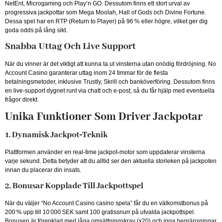
NetEnt, Microgaming och Play’n GO. Dessutom finns ett stort urval av
progressiva jackpottar som Mega Moolah, Hall of Gods och Divine Fortune.
Dessa spel har en RTP (Return to Player) på 96 % eller högre, vilket ger dig
goda odds på lång sikt.
Snabba Uttag Och Live Support
När du vinner är det viktigt att kunna ta ut vinsterna utan onödig fördröjning. No
Account Casino garanterar uttag inom 24 timmar för de flesta
betalningsmetoder, inklusive Trustly, Skrill och banköverföring. Dessutom finns
en live‑support dygnet runt via chatt och e‑post, så du får hjälp med eventuella
frågor direkt.
Unika Funktioner Som Driver Jackpotar
1. Dynamisk Jackpot‑teknik
Plattformen använder en real‑time jackpot‑motor som uppdaterar vinsterna
varje sekund. Detta betyder att du alltid ser den aktuella storleken på jackpoten
innan du placerar din insats.
2. Bonusar Kopplade Till Jackpottspel
När du väljer “No Account Casino casino spela” får du en välkomstbonus på
200 % upp till 10 000 SEK samt 100 gratissnurr på utvalda jackpottspel.
Bonusen är förenklad med låga omsättningskrav (x20) och inga begränsningar