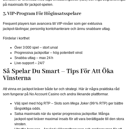
på maxinsats för jackpot‑spelen.
3. VIP‑program För Höginsatsspelare
Frequent players kan avancera till VIP‑nivåer som ger exklusiva
jackpot‑tävlingar, personlig kontohanterare och ännu snabbare uttag.
Fördelar i korthet
Över 3 000 spel – stort urval
Progressiva jackpottar – hög potentiell vinst
Snabba uttag – max 24 h
Live‑support – 24/7
Så Spelar Du Smart – Tips För Att Öka
Vinsterna
Att vinna en jackpot kräver både tur och strategi. Här är några praktiska råd
som fungerar på No Account Casino och andra liknande plattformar.
Välj spel med hög RTP – Slots som
Mega Joker
(99 % RTP) ger bättre
långsiktiga odds.
Satsa maxinsats när du spelar progressiva jackpottar. Många
jackpot‑spel kräver maximal insats för att vara berättigade till den stora
vinsten.