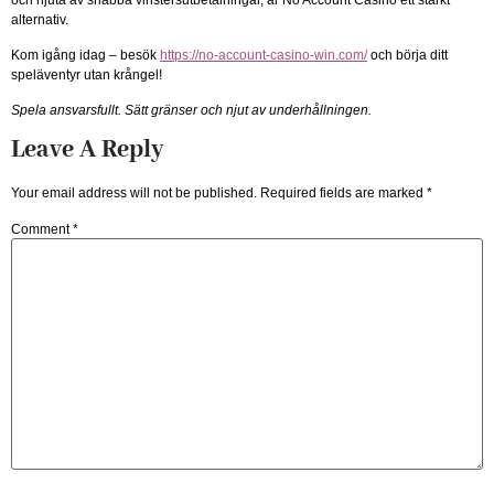
alternativ.
Kom igång idag – besök
https://no-account-casino-win.com/
och börja ditt
speläventyr utan krångel!
Spela ansvarsfullt. Sätt gränser och njut av underhållningen.
Leave A Reply
Your email address will not be published.
Required fields are marked
*
Comment
*