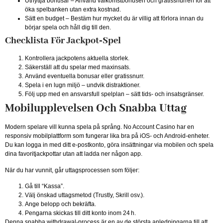
Utnyttja bonusar – Använd välkomstbonusen och gratissnurren för att
öka spelbanken utan extra kostnad.
Sätt en budget – Bestäm hur mycket du är villig att förlora innan du
börjar spela och håll dig till den.
Checklista För Jackpot‑spel
Kontrollera jackpotens aktuella storlek.
Säkerställ att du spelar med maxinsats.
Använd eventuella bonusar eller gratissnurr.
Spela i en lugn miljö – undvik distraktioner.
Följ upp med en ansvarsfull spelplan – sätt tids- och insatsgränser.
Mobilupplevelsen Och Snabba Uttag
Modern spelare vill kunna spela på språng. No Account Casino har en
responsiv mobilplattform som fungerar lika bra på iOS‑ och Android‑enheter.
Du kan logga in med ditt e‑postkonto, göra insättningar via mobilen och spela
dina favoritjackpottar utan att ladda ner någon app.
När du har vunnit, går uttagsprocessen som följer:
Gå till “Kassa”.
Välj önskad uttagsmetod (Trustly, Skrill osv.).
Ange belopp och bekräfta.
Pengarna skickas till ditt konto inom 24 h.
Denna snabba withdrawal‑process är en av de största anledningarna till att