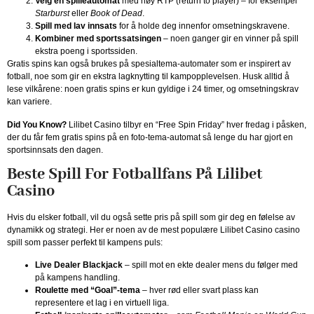
Velg en spilleautomat
med høy RTP (return to player) – for eksempel
Starburst
eller
Book of Dead
.
Spill med lav innsats
for å holde deg innenfor omsetningskravene.
Kombiner med sportssatsingen
– noen ganger gir en vinner på spill
ekstra poeng i sportssiden.
Gratis spins kan også brukes på spesialtema‑automater som er inspirert av
fotball, noe som gir en ekstra lagknytting til kampopplevelsen. Husk alltid å
lese vilkårene: noen gratis spins er kun gyldige i 24 timer, og omsetningskrav
kan variere.
Did You Know?
Lilibet Casino tilbyr en “Free Spin Friday” hver fredag i påsken,
der du får fem gratis spins på en foto‑tema‑automat så lenge du har gjort en
sportsinnsats den dagen.
Beste Spill For Fotballfans På Lilibet
Casino
Hvis du elsker fotball, vil du også sette pris på spill som gir deg en følelse av
dynamikk og strategi. Her er noen av de mest populære Lilibet Casino casino
spill som passer perfekt til kampens puls:
Live Dealer Blackjack
– spill mot en ekte dealer mens du følger med
på kampens handling.
Roulette med “Goal”‑tema
– hver rød eller svart plass kan
representere et lag i en virtuell liga.