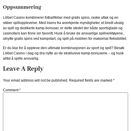
Oppsummering
Lilibet Casino kombinerer fotballfeber med gratis spins, raske uttak og en
sikker spillopplevelse. Med lisens fra anerkjente myndigheter, et bredt utvalg
av spill og dedikerte kamp‑bonuser, er dette stedet der både sportsglade og
casinofans kan finne sin favoritt. Husk å bruke de ansvarlige spillverktøyene,
utnytte gratis spins ved kampstart, og spill på mobilen for maksimal fleksibilitet.
Er du klar for å oppleve den ultimate kombinasjonen av sport og spill? Besøk
Lilibet Casino i dag og dra nytte av de eksklusive kamp‑bonusene – og husk
alltid å spille ansvarlig.
Leave A Reply
Your email address will not be published.
Required fields are marked
*
Comment
*