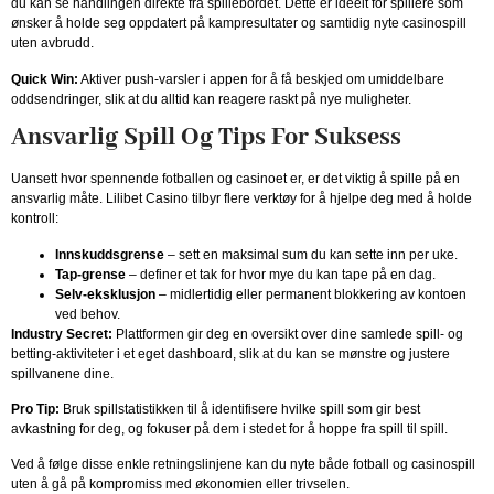
du kan se handlingen direkte fra spillebordet. Dette er ideelt for spillere som
ønsker å holde seg oppdatert på kampresultater og samtidig nyte casinospill
uten avbrudd.
Quick Win:
Aktiver push‑varsler i appen for å få beskjed om umiddelbare
oddsendringer, slik at du alltid kan reagere raskt på nye muligheter.
Ansvarlig Spill Og Tips For Suksess
Uansett hvor spennende fotballen og casinoet er, er det viktig å spille på en
ansvarlig måte. Lilibet Casino tilbyr flere verktøy for å hjelpe deg med å holde
kontroll:
Innskuddsgrense
– sett en maksimal sum du kan sette inn per uke.
Tap‑grense
– definer et tak for hvor mye du kan tape på en dag.
Selv‑eksklusjon
– midlertidig eller permanent blokkering av kontoen
ved behov.
Industry Secret:
Plattformen gir deg en oversikt over dine samlede spill‑ og
betting‑aktiviteter i et eget dashboard, slik at du kan se mønstre og justere
spillvanene dine.
Pro Tip:
Bruk spillstatistikken til å identifisere hvilke spill som gir best
avkastning for deg, og fokuser på dem i stedet for å hoppe fra spill til spill.
Ved å følge disse enkle retningslinjene kan du nyte både fotball og casinospill
uten å gå på kompromiss med økonomien eller trivselen.