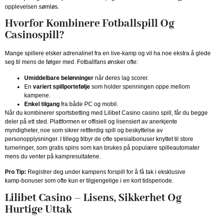
opplevelsen sømløs.
Hvorfor Kombinere Fotballspill Og
Casinospill?
Mange spillere elsker adrenalinet fra en live‑kamp og vil ha noe ekstra å glede
seg til mens de følger med. Fotballfans ønsker ofte:
Umiddelbare belønninger
når deres lag scorer.
En
variert spillportefølje
som holder spenningen oppe mellom
kampene.
Enkel tilgang
fra både PC og mobil.
Når du kombinerer sportsbetting med Lilibet Casino casino spill, får du begge
deler på ett sted. Plattformen er offisiell og lisensiert av anerkjente
myndigheter, noe som sikrer rettferdig spill og beskyttelse av
personopplysninger. I tillegg tilbyr de ofte spesialbonuser knyttet til store
turneringer, som gratis spins som kan brukes på populære spilleautomater
mens du venter på kampresultatene.
Pro Tip:
Registrer deg under kampens forspill for å få tak i eksklusive
kamp‑bonuser som ofte kun er tilgjengelige i en kort tidsperiode.
Lilibet Casino – Lisens, Sikkerhet Og
Hurtige Uttak