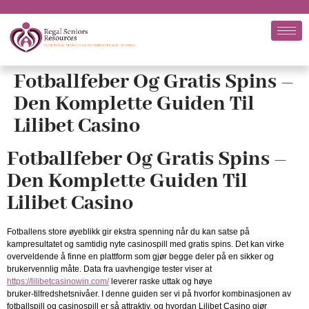
Fotballfeber Og Gratis Spins –
Den Komplette Guiden Til
Lilibet Casino
Fotballfeber Og Gratis Spins –
Den Komplette Guiden Til
Lilibet Casino
Fotballens store øyeblikk gir ekstra spenning når du kan satse på
kampresultatet og samtidig nyte casinospill med gratis spins. Det kan virke
overveldende å finne en plattform som gjør begge deler på en sikker og
brukervennlig måte. Data fra uavhengige tester viser at
https://lilibetcasinowin.com/
leverer raske uttak og høye
bruker‑tilfredshetsnivåer. I denne guiden ser vi på hvorfor kombinasjonen av
fotballspill og casinospill er så attraktiv, og hvordan Lilibet Casino gjør