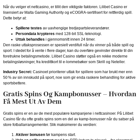
Når du velger et nettcasino, er tillit den viktigste faktoren. Lilibet Casino er
lisensiert av Malta Gaming Authority og eCOGRA‑sertifisert for rettferdig spill.
Dette betyr at:
Spillene testes
av uavhengige tredjepartsleverandører.
Persondata krypteres
med 128‑bit SSL‑teknologi.
Uttak behandles
i gjennomsnitt innen 24 timer.
Den raske uttaksprosessen er spesielt verdifull når du vinner på både spill og
sport. I stedet for å vente i flere dager, kan du overføre gevinster direkte til din
foretrukne betalingsmetode. Lilibet Casino støtter også en rekke moderne
betalingsløsninger, fra kredittkort til e‑lommebøker som Skrill og Neteller.
Industry Secret:
Casinoet prioriterer uttak for spillere som har brukt mer enn
50 % av sin innskudd på sport, noe som gir enda raskere behandling for aktive
sportsbettere.
Gratis Spins Og Kampbonusser – Hvordan
Få Mest Ut Av Dem
Gratis spins er en av de mest populære kampanjene i nettcasinoer. På Lilibet
Casino får du ofte gratis spins som en del av kamp‑bonusser når du satser på
store fotballarrangementer. Slik maksimerer du verdien:
Aktiver bonusen
før kampens start.