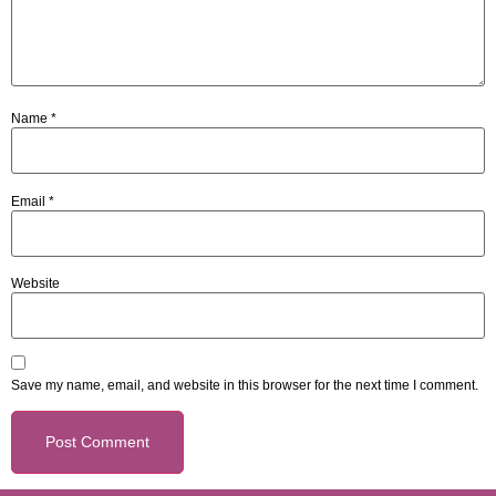
Name
*
Email
*
Website
Save my name, email, and website in this browser for the next time I comment.