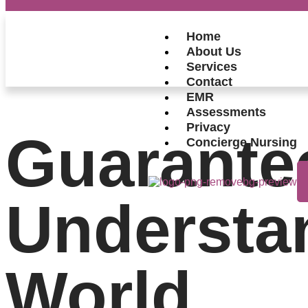
Home
About Us
Services
Contact
EMR
Assessments
Privacy
Guarante
Concierge Nursing
Understa
World