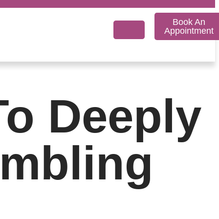
Book An
Appointment
To Deeply
ambling