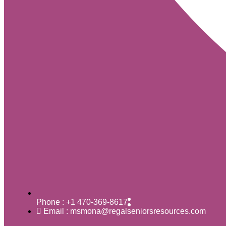
Phone : +1 470-369-8617
Email : msmona@regalseniorsresources.com