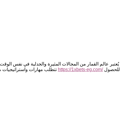
يُعتبر عالم القمار من المجالات المثيرة والجدلية في نفس الوق
للحصول
https://1xbets-eg.com/
تتطلب مهارات واستراتيجيات معينة لتحقيق الفوز. لفهم هذا العالم بشكل عميق، من الضروري التعرف على المفاهيم الأساسية والممارسات السليمة. يمكن للمهتمين زيارة