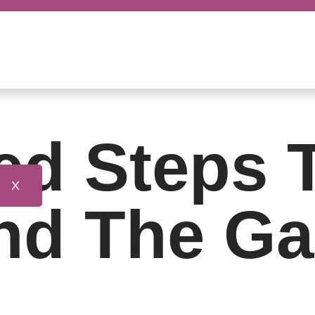
ed Steps 
X
nd The G