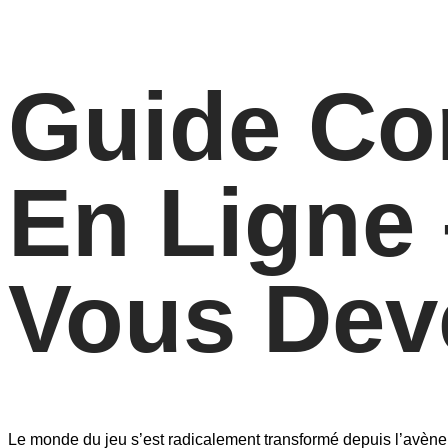
Guide Co
En Ligne
Vous Dev
Le monde du jeu s’est radicalement transformé depuis l’avènem