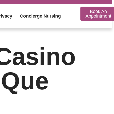
Book An
rivacy
Concierge Nursing
Appointment
Casino
 Que