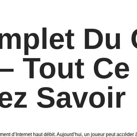
mplet Du 
 – Tout Ce
ez Savoir
ent d’Internet haut débit. Aujourd’hui, un joueur peut accéder 