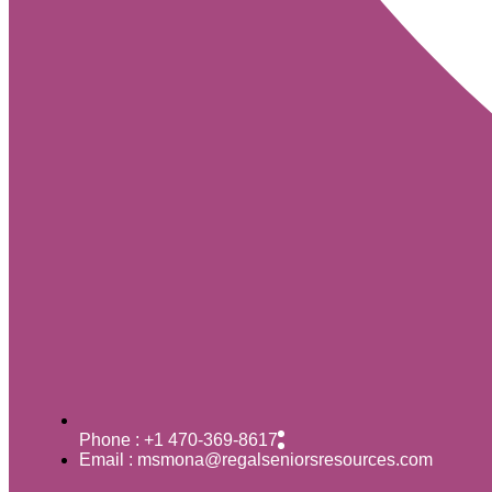
Phone : +1 470-369-8617
Email : msmona@regalseniorsresources.com