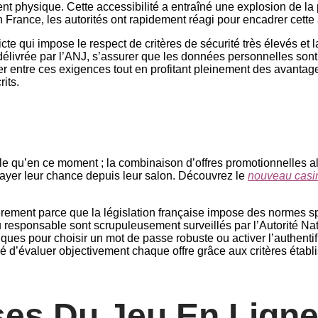
t physique. Cette accessibilité a entraîné une explosion de la 
France, les autorités ont rapidement réagi pour encadrer cette a
cte qui impose le respect de critères de sécurité très élevés et 
ence délivrée par l’ANJ, s’assurer que les données personnelles s
r entre ces exigences tout en profitant pleinement des avantages 
its.
e qu’en ce moment ; la combinaison d’offres promotionnelles al
sayer leur chance depuis leur salon. Découvrez le
nouveau casin
ement parce que la législation française impose des normes spé
 jeu responsable sont scrupuleusement surveillés par l’Autorité
ues pour choisir un mot de passe robuste ou activer l’authentif
é d’évaluer objectivement chaque offre grâce aux critères établ
ses Du Jeu En Lign