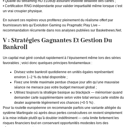
• Qualité du streaming HD ≥1080p assurant visibilité détaillée des cartes ;
• Certification RNG indépendante pour valider impartialité même lorsque c’est
un vrai croupier physique.
En suivant ces repères vous profiterez pleinement du réalisme offert par
fournisseurs tels qu’Evolution Gaming ou Pragmatic Play Live –
recommandation récurrente dans nos analyses publiées sur Basketnews.Net.
V : Stratégies Gagnantes Et Gestion Du
Bankroll
Un capital mal géré conduit rapidement à l’épuisement même lors des séries
favorables ; voici donc quelques principes fondamentaux :
Divisez votre bankroll quotidienne en unités égales représentant
environ 1–2 % du total disponible ;
Fixez une limite maximale perdue chaque jour afin qu’une mauvaise
séance ne menace pas votre budget mensuel global ;
Utilisez toujours la stratégie basique au blackjack — mémoriser quand
demander carte supplémentaire selon votre total versus carte visible du
dealer augmente légèrement vos chances (+0·5 %) .
Pour la roulette européenne on recommande parfois une variante allégée du
système Martingale où après deux pertes consécutives on revient simplement
à la mise initiale plutôt qu’à doubler indéfiniment — cela limite fortement les
risques financiers tout en conservant opportunités modestes lors des