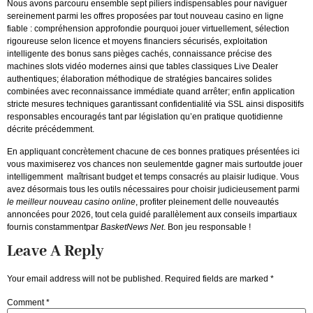
Nous avons parcouru ensemble sept piliers indispensables pour naviguer
sereinement parmi les offres proposées par tout nouveau casino en ligne
fiable : compréhension approfondie pourquoi jouer virtuellement, sélection
rigoureuse selon licence et moyens financiers sécurisés, exploitation
intelligente des bonus sans pièges cachés, connaissance précise des
machines slots vidéo modernes ainsi que tables classiques Live Dealer
authentiques; élaboration méthodique de stratégies bancaires solides
combinées avec reconnaissance immédiate quand arrêter; enfin application
stricte mesures techniques garantissant confidentialité via SSL ainsi dispositifs
responsables encouragés tant par législation qu’en pratique quotidienne
décrite précédemment.
En appliquant concrètement chacune de ces bonnes pratiques présentées ici
vous maximiserez vos chances non seulementde gagner mais surtoutde jouer
intelligemment ­ maîtrisant budget et temps consacrés au plaisir ludique.​ Vous
avez désormais tous les outils nécessaires pour choisir judicieusement parmi
le meilleur nouveau casino online
, profiter pleinement delle nouveautés
annoncées pour 2026, tout cela guidé parallèlement aux conseils impartiaux
fournis constammentpar
BasketNews Net
. Bon jeu responsable !
Leave A Reply
Your email address will not be published.
Required fields are marked
*
Comment
*