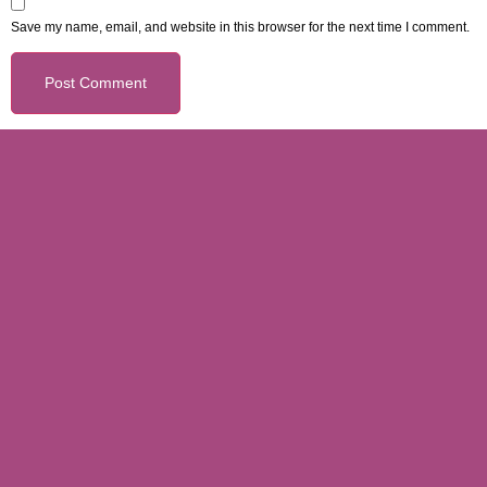
Save my name, email, and website in this browser for the next time I comment.