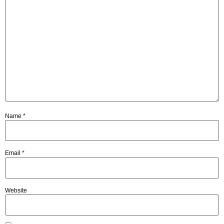
Name
*
Email
*
Website