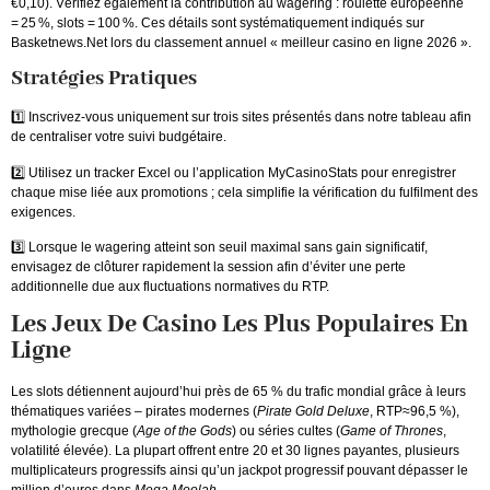
€0,10). Vérifiez également la contribution au wagering : roulette européenne
= 25 %, slots = 100 %. Ces détails sont systématiquement indiqués sur
Basketnews.Net lors du classement annuel « meilleur casino en ligne 2026 ».
Stratégies Pratiques
1️⃣ Inscrivez‑vous uniquement sur trois sites présentés dans notre tableau afin
de centraliser votre suivi budgétaire.
2️⃣ Utilisez un tracker Excel ou l’application MyCasinoStats pour enregistrer
chaque mise liée aux promotions ; cela simplifie la vérification du fulfilment des
exigences.
3️⃣ Lorsque le wagering atteint son seuil maximal sans gain significatif,
envisagez de clôturer rapidement la session afin d’éviter une perte
additionnelle due aux fluctuations normatives du RTP.
Les Jeux De Casino Les Plus Populaires En
Ligne
Les slots détiennent aujourd’hui près de 65 % du trafic mondial grâce à leurs
thématiques variées – pirates modernes (
Pirate Gold Deluxe
, RTP≈96,5 %),
mythologie grecque (
Age of the Gods
) ou séries cultes (
Game of Thrones
,
volatilité élevée). La plupart offrent entre 20 et 30 lignes payantes, plusieurs
multiplicateurs progressifs ainsi qu’un jackpot progressif pouvant dépasser le