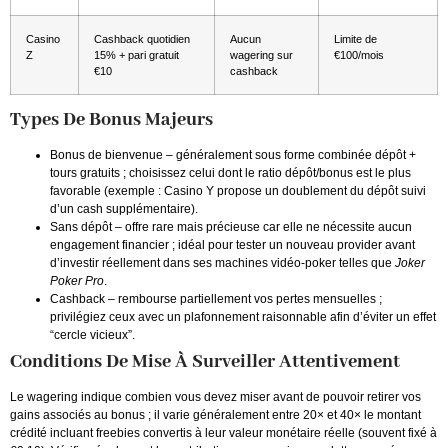
Casino
Cashback quotidien
Aucun
Limite de
Z
15% + pari gratuit
wagering sur
€100/mois
€10
cashback
Types De Bonus Majeurs
Bonus de bienvenue – généralement sous forme combinée dépôt +
tours gratuits ; choisissez celui dont le ratio dépôt/bonus est le plus
favorable (exemple : Casino Y propose un doublement du dépôt suivi
d’un cash supplémentaire).
Sans dépôt – offre rare mais précieuse car elle ne nécessite aucun
engagement financier ; idéal pour tester un nouveau provider avant
d’investir réellement dans ses machines vidéo‑poker telles que
Joker
Poker Pro
.
Cashback – rembourse partiellement vos pertes mensuelles ;
privilégiez ceux avec un plafonnement raisonnable afin d’éviter un effet
“cercle vicieux”.
Conditions De Mise À Surveiller Attentivement
Le wagering indique combien vous devez miser avant de pouvoir retirer vos
gains associés au bonus ; il varie généralement entre 20× et 40× le montant
crédité incluant freebies convertis à leur valeur monétaire réelle (souvent fixé à