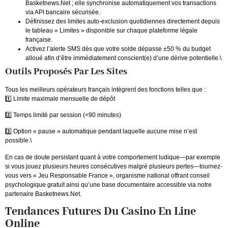
Basketnews.Net ; elle synchronise automatiquement vos transactions
via API bancaire sécurisée.
Définissez des limites auto‑exclusion quotidiennes directement depuis
le tableau « Limites » disponible sur chaque plateforme légale
française.
Activez l’alerte SMS dès que votre solde dépasse ±50 % du budget
alloué afin d’être immédiatement conscient(e) d’une dérive potentielle.\
Outils Proposés Par Les Sites
Tous les meilleurs opérateurs français intègrent des fonctions telles que :
1️⃣ Limite maximale mensuelle de dépôt
2️⃣ Temps limité par session (<90 minutes)
3️⃣ Option « pause » automatique pendant laquelle aucune mise n’est
possible.\
En cas de doute persistant quant à votre comportement ludique—par exemple
si vous jouez plusieurs heures consécutives malgré plusieurs pertes—tournez-
vous vers « Jeu Responsable France », organisme national offrant conseil
psychologique gratuit ainsi qu’une base documentaire accessible via notre
partenaire Basketnews.Net.
Tendances Futures Du Casino En Line​
Online​