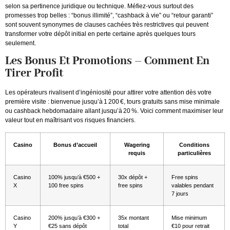
selon sa pertinence juridique ou technique. Méfiez‑vous surtout des
promesses trop belles : “bonus illimité”, “cashback à vie” ou “retour garanti”
sont souvent synonymes de clauses cachées très restrictives qui peuvent
transformer votre dépôt initial en perte certaine après quelques tours
seulement.
Les Bonus Et Promotions – Comment En
Tirer Profit
Les opérateurs rivalisent d’ingéniosité pour attirer votre attention dès votre
première visite : bienvenue jusqu’à 1 200 €, tours gratuits sans mise minimale
ou cashback hebdomadaire allant jusqu’à 20 %. Voici comment maximiser leur
valeur tout en maîtrisant vos risques financiers.
Casino
Bonus d’accueil
Wagering
Conditions
requis
particulières
Casino
100% jusqu’à €500 +
30x dépôt +
Free spins
X
100 free spins
free spins
valables pendant
7 jours
Casino
200% jusqu’à €300 +
35x montant
Mise minimum
Y
€25 sans dépôt
total
€10 pour retrait