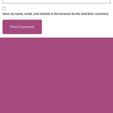
Save my name, email, and website in this browser for the next time I comment.