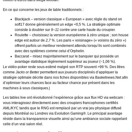
million d’euros dans
Mega Moolah
.
En ce qui concerne les jeux de table traditionnels :
Blackjack – version classique « European » avec règle du stand on
soft17 donne généralement un edge <0,5 %. La stratégie optimale
consiste à doubler sur
9–11
contre une carte haute du croupier.
Roulette – choisissez la version européenne à zéro unique ; son house
edge est autour de
2,7 %
. Les paris « voisinage» (« voisins du zéro »)
offrent parfois un meilleur rendement attendu lorsqu’ils sont combinés
avec des systèmes comme celui d’Orphelin.
Baccarat – misez majoritairement sur le banquier qui possède un
avantage statistique légèrement supérieur au joueur (~1,06 %).
Le vidéo‑poker reste sous‑estimé malgré son RTP souvent >99 %. Des titres
comme
Jacks or Better
permettent aux joueurs disciplinés d’appliquer la
stratégie optimale décrite dans nos fiches disponibles via Basketnews.Net afin
d’optimiser leurs chances face au facteur chance pur présent dans les
machines à sous classiques.|
Les tables live ont révolutionné l’expérience grâce aux flux HD via webcam :
vous interagissez directement avec des croupiers francophones certifiés
AML/KYC tandis que le RNG est remplacé par un vrai jeu physique diffusé
depuis Montréal ou Londres via Evolution Gaming®. Le principal avantage
réside dans la transparence visuelle ainsi qu’une ambiance sociale rappelant
celle d’un vrai salon réel.