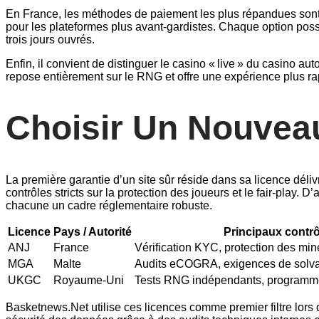
En France, les méthodes de paiement les plus répandues sont l
pour les plateformes plus avant‑gardistes. Chaque option possè
trois jours ouvrés.
Enfin, il convient de distinguer le casino « live » du casino a
repose entièrement sur le RNG et offre une expérience plus r
Choisir Un Nouveau
La première garantie d’un site sûr réside dans sa licence dél
contrôles stricts sur la protection des joueurs et le fair‑play
chacune un cadre réglementaire robuste.
Licence
Pays / Autorité
Principaux contrô
ANJ
France
Vérification KYC, protection des min
MGA
Malte
Audits eCOGRA, exigences de solvab
UKGC
Royaume‑Uni
Tests RNG indépendants, programme
Basketnews.Net utilise ces licences comme premier filtre lor