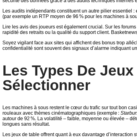
sécurité des données grâce à des audits techniques internes 
Les audits indépendants constituent un autre pilier essentiel
(par exemple un RTP moyen de 96 % pour les machines à sous).
Lire les avis des joueurs est également crucial. Sur les foru
rapidité des retraits ou la qualité du support client. Basketn
Soyez vigilant face aux sites qui affichent des bonus trop all
confidentialité sont souvent des signaux d’alarme indiquant un
Les Types De Jeux
Sélectionner
Les machines à sous restent le cœur du trafic sur tout bon casin
rouleaux avec thèmes cinématographiques (exemple :
Starbur
autour de 92 %. La volatilité – faible, moyenne ou élevée – dét
longues sans résultat.
Les jeux de table offrent quant à eux davantage d’interaction 