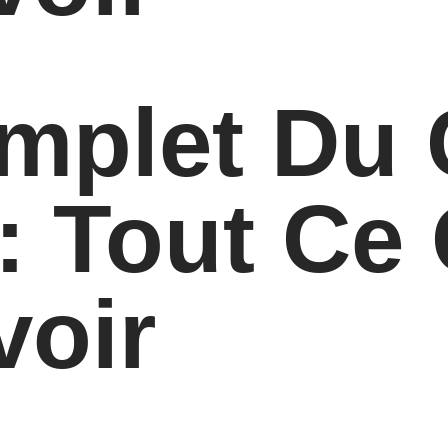
mplet Du 
: Tout Ce
voir