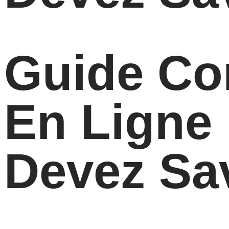
Guide Co
En Ligne 
Devez Sa