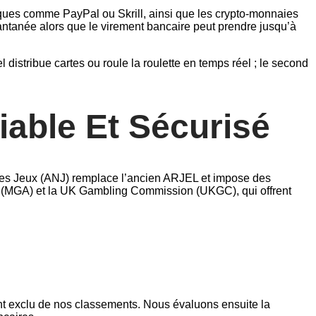
niques comme PayPal ou Skrill, ainsi que les crypto‑monnaies
tantanée alors que le virement bancaire peut prendre jusqu’à
 distribue cartes ou roule la roulette en temps réel ; le second
able Et Sécurisé
e des Jeux (ANJ) remplace l’ancien ARJEL et impose des
ority (MGA) et la UK Gambling Commission (UKGC), qui offrent
ent exclu de nos classements. Nous évaluons ensuite la