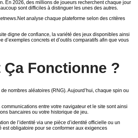
on. En 2026, des millions de joueurs recherchent chaque jour
eaucoup sont difficiles à distinguer les unes des autres.
ketnews.Net analyse chaque plateforme selon des critères
te digne de confiance, la variété des jeux disponibles ainsi
ée d’exemples concrets et d’outils comparatifs afin que vous
 Ça Fonctionne ?
s de nombres aléatoires (RNG). Aujourd’hui, chaque spin ou
 communications entre votre navigateur et le site sont ainsi
ions bancaires ou votre historique de jeu.
n de l’identité via une pièce d’identité officielle ou un
tité est obligatoire pour se conformer aux exigences