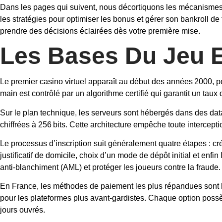
Dans les pages qui suivent, nous décortiquons les mécanismes fo
les stratégies pour optimiser les bonus et gérer son bankroll de
prendre des décisions éclairées dès votre première mise.
Les Bases Du Jeu 
Le premier casino virtuel apparaît au début des années 2000, p
main est contrôlé par un algorithme certifié qui garantit un tau
Sur le plan technique, les serveurs sont hébergés dans des data‑
chiffrées à 256 bits. Cette architecture empêche toute intercept
Le processus d’inscription suit généralement quatre étapes : cré
justificatif de domicile, choix d’un mode de dépôt initial et enf
anti‑blanchiment (AML) et protéger les joueurs contre la fraude.
En France, les méthodes de paiement les plus répandues sont la
pour les plateformes plus avant‑gardistes. Chaque option possèd
jours ouvrés.