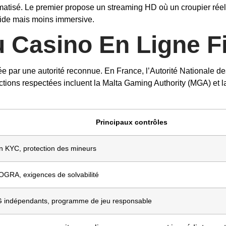
tomatisé. Le premier propose un streaming HD où un croupier réel 
pide mais moins immersive.
 Casino En Ligne Fi
vrée par une autorité reconnue. En France, l’Autorité Nationale
 juridictions respectées incluent la Malta Gaming Authority (MGA
Principaux contrôles
on KYC, protection des mineurs
OGRA, exigences de solvabilité
 indépendants, programme de jeu responsable