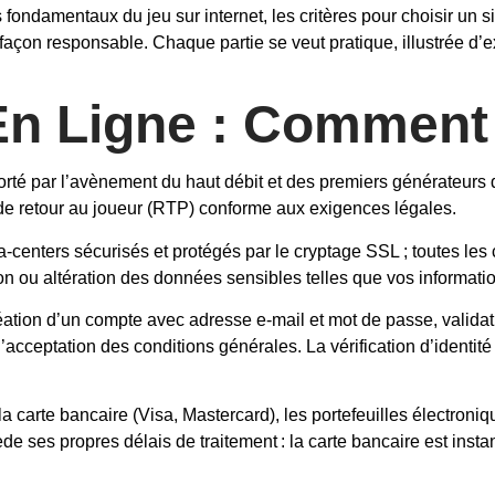
ndamentaux du jeu sur internet, les critères pour choisir un sit
 façon responsable. Chaque partie se veut pratique, illustrée d’
En Ligne : Comment
orté par l’avènement du haut débit et des premiers générateurs
x de retour au joueur (RTP) conforme aux exigences légales.
centers sécurisés et protégés par le cryptage SSL ; toutes les c
ion ou altération des données sensibles telles que vos informati
ation d’un compte avec adresse e‑mail et mot de passe, validation
in l’acceptation des conditions générales. La vérification d’ident
 carte bancaire (Visa, Mastercard), les portefeuilles électroni
e ses propres délais de traitement : la carte bancaire est insta