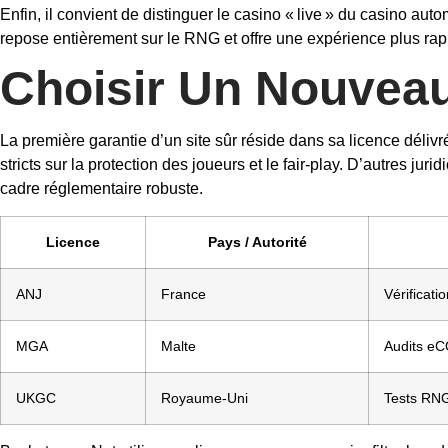
Enfin, il convient de distinguer le casino « live » du casino au
repose entièrement sur le RNG et offre une expérience plus ra
Choisir Un Nouveau
La première garantie d’un site sûr réside dans sa licence déli
stricts sur la protection des joueurs et le fair‑play. D’autres
cadre réglementaire robuste.
Licence
Pays / Autorité
ANJ
France
Vérificati
MGA
Malte
Audits eC
UKGC
Royaume‑Uni
Tests RNG