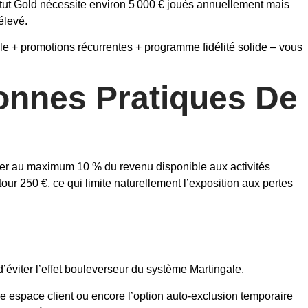
tatut Gold nécessite environ 5 000 € joués annuellement mais
élevé.
e + promotions récurrentes + programme fidélité solide – vous
onnes Pratiques De
uer au maximum 10 % du revenu disponible aux activités
ur 250 €, ce qui limite naturellement l’exposition aux pertes
’éviter l’effet bouleverseur du système Martingale.
e espace client ou encore l’option auto‑exclusion temporaire