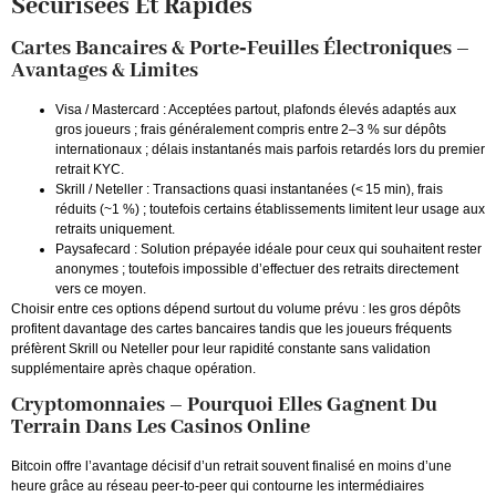
Sécurisées Et Rapides
Cartes Bancaires & Porte‑feuilles Électroniques –
Avantages & Limites
Visa / Mastercard : Acceptées partout, plafonds élevés adaptés aux
gros joueurs ; frais généralement compris entre 2–3 % sur dépôts
internationaux ; délais instantanés mais parfois retardés lors du premier
retrait KYC.
Skrill / Neteller : Transactions quasi instantanées (< 15 min), frais
réduits (~1 %) ; toutefois certains établissements limitent leur usage aux
retraits uniquement.
Paysafecard : Solution prépayée idéale pour ceux qui souhaitent rester
anonymes ; toutefois impossible d’effectuer des retraits directement
vers ce moyen.
Choisir entre ces options dépend surtout du volume prévu : les gros dépôts
profitent davantage des cartes bancaires tandis que les joueurs fréquents
préfèrent Skrill ou Neteller pour leur rapidité constante sans validation
supplémentaire après chaque opération.
Cryptomonnaies – Pourquoi Elles Gagnent Du
Terrain Dans Les Casinos Online
Bitcoin offre l’avantage décisif d’un retrait souvent finalisé en moins d’une
heure grâce au réseau peer‑to‑peer qui contourne les intermédiaires