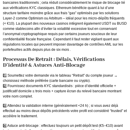
bancaires traditionnels ; cela réduit considérablement le risque de blocage lié
aux vérifications KYC classiques. Ethereum bénéficie quant à lui d’une
structure tarifaire moindre grâce aux frais “gas” optimisés par les solutions
Layer‑2 comme Optimism ou Arbitrum – idéal pour les micro‑dépôts fréquents
(< €10). La plupart des nouveaux casinos intègrent également USDT ou BUSD
comme stablecoins afin d’éviter la volatilité excessive tout en conservant
l’anonymat cryptographique requis par certains joueurs soucieux de leur
confidentialité fiscale française. Cependant il faut rester vigilant quant aux
régulations locales qui peuvent imposer davantage de contrôles AML sur les
portefeuilles actifs depuis plus de six mois .
Processus De Retrait : Délais, Vérifications
D’identité & Astuces Anti‑blocage
1️⃣ Soumettez votre demande via le tableau “Retrait” du compte joueur →
choisissez méthode préférée (carte bancaire ou crypto).
2️⃣ Fournissez documents KYC standardisés : pièce d’identité officielle +
justificatif domicile ≤ trois mois + capture écran du relevé bancaire montrant
votre nom complet.
3️⃣ Attendez la validation interne (généralement <24 h) ; si vous avez déjà
effectué au moins deux dépôts précédents votre profil est considéré “trusted” et
accélère le traitement.
4️⃣ Astuce anti‑blocage : effectuez toujours un petit dépôt test (€5–€10) avant