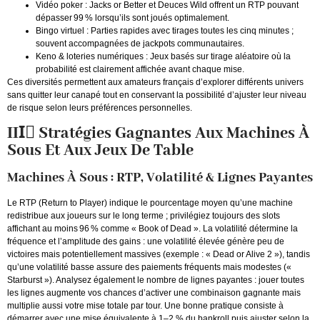
Vidéo poker : Jacks or Better et Deuces Wild offrent un RTP pouvant
dépasser 99 % lorsqu’ils sont joués optimalement.
Bingo virtuel : Parties rapides avec tirages toutes les cinq minutes ;
souvent accompagnées de jackpots communautaires.
Keno & loteries numériques : Jeux basés sur tirage aléatoire où la
probabilité est clairement affichée avant chaque mise.
Ces diversités permettent aux amateurs français d’explorer différents univers
sans quitter leur canapé tout en conservant la possibilité d’ajuster leur niveau
de risque selon leurs préférences personnelles.
III️⃣ Stratégies Gagnantes Aux Machines À
Sous Et Aux Jeux De Table
Machines À Sous : RTP, Volatilité & Lignes Payantes
Le RTP (Return to Player) indique le pourcentage moyen qu’une machine
redistribue aux joueurs sur le long terme ; privilégiez toujours des slots
affichant au moins 96 % comme « Book of Dead ». La volatilité détermine la
fréquence et l’amplitude des gains : une volatilité élevée génère peu de
victoires mais potentiellement massives (exemple : « Dead or Alive 2 »), tandis
qu’une volatilité basse assure des paiements fréquents mais modestes («
Starburst »). Analysez également le nombre de lignes payantes : jouer toutes
les lignes augmente vos chances d’activer une combinaison gagnante mais
multiplie aussi votre mise totale par tour. Une bonne pratique consiste à
démarrer avec une mise équivalente à 1–2 % du bankroll puis ajuster selon la