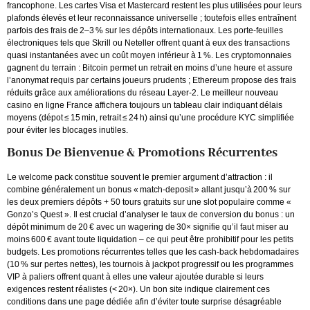
francophone. Les cartes Visa et Mastercard restent les plus utilisées pour leurs
plafonds élevés et leur reconnaissance universelle ; toutefois elles entraînent
parfois des frais de 2–3 % sur les dépôts internationaux. Les porte‑feuilles
électroniques tels que Skrill ou Neteller offrent quant à eux des transactions
quasi instantanées avec un coût moyen inférieur à 1 %. Les cryptomonnaies
gagnent du terrain : Bitcoin permet un retrait en moins d’une heure et assure
l’anonymat requis par certains joueurs prudents ; Ethereum propose des frais
réduits grâce aux améliorations du réseau Layer‑2. Le meilleur nouveau
casino en ligne France affichera toujours un tableau clair indiquant délais
moyens (dépot ≤ 15 min, retrait ≤ 24 h) ainsi qu’une procédure KYC simplifiée
pour éviter les blocages inutiles.
Bonus De Bienvenue & Promotions Récurrentes
Le welcome pack constitue souvent le premier argument d’attraction : il
combine généralement un bonus « match‑deposit » allant jusqu’à 200 % sur
les deux premiers dépôts + 50 tours gratuits sur une slot populaire comme «
Gonzo’s Quest ». Il est crucial d’analyser le taux de conversion du bonus : un
dépôt minimum de 20 € avec un wagering de 30× signifie qu’il faut miser au
moins 600 € avant toute liquidation – ce qui peut être prohibitif pour les petits
budgets. Les promotions récurrentes telles que les cash‑back hebdomadaires
(10 % sur pertes nettes), les tournois à jackpot progressif ou les programmes
VIP à paliers offrent quant à elles une valeur ajoutée durable si leurs
exigences restent réalistes (< 20×). Un bon site indique clairement ces
conditions dans une page dédiée afin d’éviter toute surprise désagréable