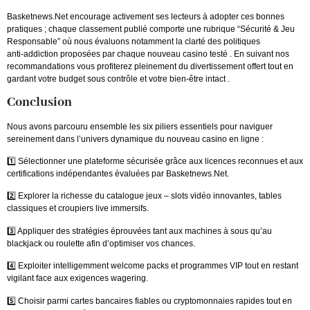
Basketnews.Net encourage activement ses lecteurs à adopter ces bonnes
pratiques ; chaque classement publié comporte une rubrique “Sécurité & Jeu
Responsable” où nous évaluons notamment la clarté des politiques
anti‑addiction proposées par chaque nouveau casino testé . En suivant nos
recommandations vous profiterez pleinement du divertissement offert tout en
gardant votre budget sous contrôle et votre bien‑être intact .
Conclusion
Nous avons parcouru ensemble les six piliers essentiels pour naviguer
sereinement dans l’univers dynamique du nouveau casino en ligne :
1️⃣ Sélectionner une plateforme sécurisée grâce aux licences reconnues et aux
certifications indépendantes évaluées par Basketnews.Net.
2️⃣ Explorer la richesse du catalogue jeux – slots vidéo innovantes, tables
classiques et croupiers live immersifs.
3️⃣ Appliquer des stratégies éprouvées tant aux machines à sous qu’au
blackjack ou roulette afin d’optimiser vos chances.
4️⃣ Exploiter intelligemment welcome packs et programmes VIP tout en restant
vigilant face aux exigences wagering.
5️⃣ Choisir parmi cartes bancaires fiables ou cryptomonnaies rapides tout en