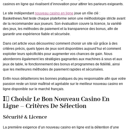
casinos en ligne qui rivalisent d’innovation pour attirer les parieurs exigeants.
Le site indépendant
nouveau casino en ligne
joue un rôle clé :
Basketnews.Net teste chaque plateforme selon une méthodologie stricte avant
de la recommander aux joueurs. Son évaluation couvre la licence, la variété
des jeux, les méthodes de paiement et la transparence des bonus, afin de
garantir une expérience fiable et sécurisée.
Dans cet article vous découvrirez comment choisir un site sûr grâce à des
critères précis, quels types de jeux sont disponibles aujourd’hui et comment
exploiter leurs spécificités pour augmenter vos chances de gain. Nous
aborderons également les stratégies gagnantes aux machines à sous et aux
jeux de table, le fonctionnement des bonus et programmes de fidélité, ainsi
que les meilleures méthodes de paiement rapides et sécurisées.
Enfin nous détaillerons les bonnes pratiques du jeu responsable afin que votre
passion reste un loisir maîtrisé et agréable sur le meilleur nouveau casino en
ligne disponible sur le marché français.
I️⃣ Choisir Le Bon Nouveau Casino En
Ligne – Critères De Sélection
Sécurité & Licence
La première exigence d’un nouveau casino en ligne est la détention d’une