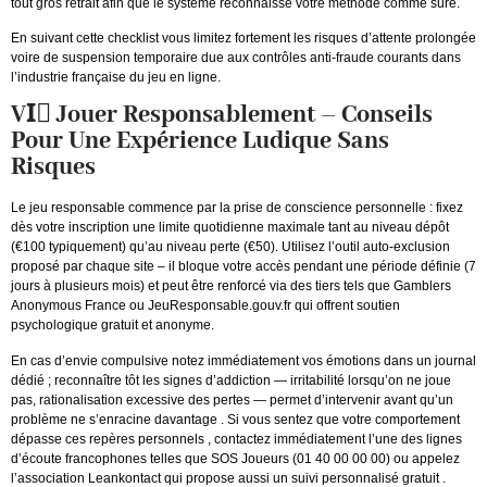
tout gros retrait afin que le système reconnaisse votre méthode comme sûre.
En suivant cette checklist vous limitez fortement les risques d’attente prolongée
voire de suspension temporaire due aux contrôles anti‑fraude courants dans
l’industrie française du jeu en ligne.
VI️⃣ Jouer Responsablement – Conseils
Pour Une Expérience Ludique Sans
Risques
Le jeu responsable commence par la prise de conscience personnelle : fixez
dès votre inscription une limite quotidienne maximale tant au niveau dépôt
(€100 typiquement) qu’au niveau perte (€50). Utilisez l’outil auto‑exclusion
proposé par chaque site – il bloque votre accès pendant une période définie (7
jours à plusieurs mois) et peut être renforcé via des tiers tels que Gamblers
Anonymous France ou JeuResponsable.gouv.fr qui offrent soutien
psychologique gratuit et anonyme.
En cas d’envie compulsive notez immédiatement vos émotions dans un journal
dédié ; reconnaître tôt les signes d’addiction — irritabilité lorsqu’on ne joue
pas, rationalisation excessive des pertes — permet d’intervenir avant qu’un
problème ne s’enracine davantage . Si vous sentez que votre comportement
dépasse ces repères personnels , contactez immédiatement l’une des lignes
d’écoute francophones telles que SOS Joueurs (01 40 00 00 00) ou appelez
l’association Leankontact qui propose aussi un suivi personnalisé gratuit .