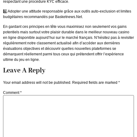
respectant une procédure KYC efficace.
6️⃣ Adopter une attitude responsable grâce aux outils auto‑exclusion et limites
budgétaires recommandés par Basketnews.Net.
En gardant ces principes en tête vous maximisez non seulement vos gains
potentiels mais surtout votre plaisir durable dans le meilleur nouveau casino
en ligne disponible aujourd’hui sur le marché français. N’hésitez pas à revisiter
régulièrement notre classement actualisé afin d’accéder aux dernières
évaluations objectives et découvrir quelles nouvelles plateformes se
démarquent réellement parmi tous ceux qui prétendent offrir l’expérience
ultime du jeu en ligne.
Leave A Reply
Your email address will not be published.
Required fields are marked
*
Comment
*