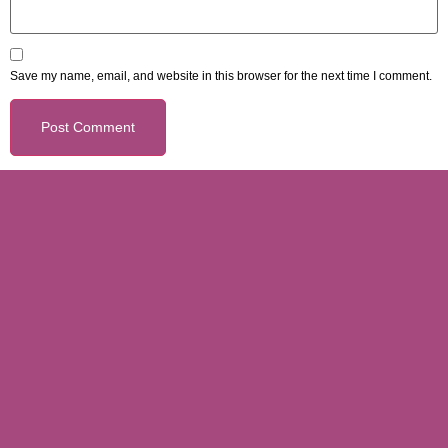
Save my name, email, and website in this browser for the next time I comment.