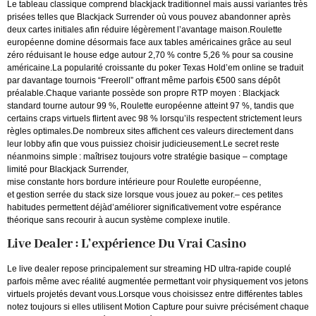
Le tableau classique comprend blackjack traditionnel mais aussi variantes très
prisées telles que Blackjack Surrender où vous pouvez abandonner après
deux cartes initiales afin réduire légèrement l’avantage maison.Roulette
européenne domine désormais face aux tables américaines grâce au seul
zéro réduisant le house edge autour 2,70 % contre 5,26 % pour sa cousine
américaine.La popularité croissante du poker Texas Hold’em online se traduit
par davantage tournois “Freeroll” offrant même parfois €500 sans dépôt
préalable.Chaque variante possède son propre RTP moyen : Blackjack
standard tourne autour 99 %, Roulette européenne atteint 97 %, tandis que
certains craps virtuels flirtent avec 98 % lorsqu’ils respectent strictement leurs
règles optimales.De nombreux sites affichent ces valeurs directement dans
leur lobby afin que vous puissiez choisir judicieusement.Le secret reste
néanmoins simple : maîtrisez toujours votre stratégie basique – comptage
limité pour Blackjack Surrender,
mise constante hors bordure intérieure pour Roulette européenne,
et gestion serrée du stack size lorsque vous jouez au poker.– ces petites
habitudes permettent déjà​d’améliorer significativement votre espérance
théorique sans recourir à aucun système complexe inutile.​
Live Dealer : L’expérience Du Vrai Casino
Le live dealer repose principalement sur streaming HD ultra‑rapide couplé
parfois même avec réalité augmentée permettant voir physiquement vos jetons
virtuels projetés devant vous.Lorsque vous choisissez entre différentes tables
notez toujours si elles utilisent Motion Capture pour suivre précisément chaque