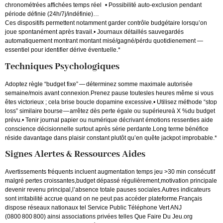
chronométrées affichées temps réel • Possibilité auto-exclusion pendant
période définie (24h/7j/indéfinie)…
Ces dispositifs permettent notamment garder contrôle budgétaire lorsqu’on
joue spontanément après travail.• Journaux détaillés sauvegardés
automatiquement montrant montant misé/gagné/pérdu quotidienement —
essentiel pour identifier dérive éventuelle.*
Techniques Psychologiques
Adoptez règle “budget fixe” — déterminez somme maximale autorisée
semaine/mois avant connexion.Prenez pause toutesles heures même si vous
êtes victorieux ; cela brise boucle dopamine excessive.• Utilisez méthode “stop
loss” similaire bourse — arrêtez dès perte égale ou supérieureà X %du budget
prévu.• Tenir journal papier ou numérique décrivant émotions ressenties aide
conscience décisionnelle surtout après série perdante.Long terme bénéfice
réside davantage dans plaisir constant plutôt qu’en quête jackpot improbable.*
Signes Alertes & Ressources Aides
Avertissements fréquents incluent augmentation temps jeu >30 min consécutif
malgré pertes croissantes,budget dépassé régulièrement,motivation principale
devenir revenu principal,l’absence totale pauses sociales.Autres indicateurs
sont irritabilité accrue quand on ne peut pas accéder plateforme.Français
dispose réseaux nationaux tel Service Public Téléphone Vert ANJ
(0800 800 800) ainsi associations privées telles Que Faire Du Jeu.org