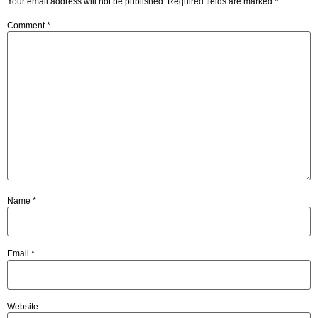
Your email address will not be published.
Required fields are marked
*
Comment
*
Name
*
Email
*
Website