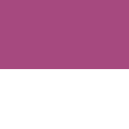
Give Your Loved Ones Quality Care You