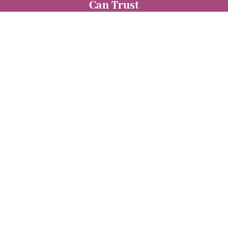
Can Trust
Contact Us Now