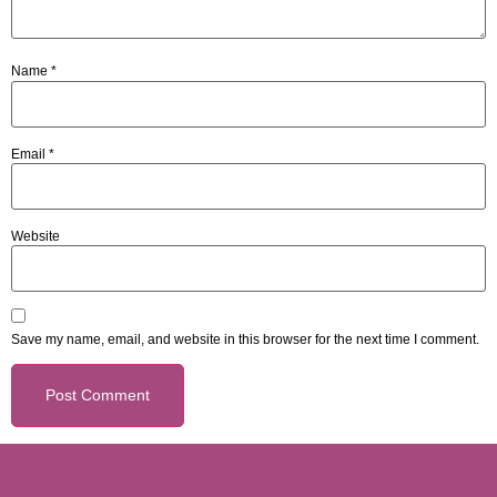
Name
*
Email
*
Website
Save my name, email, and website in this browser for the next time I comment.