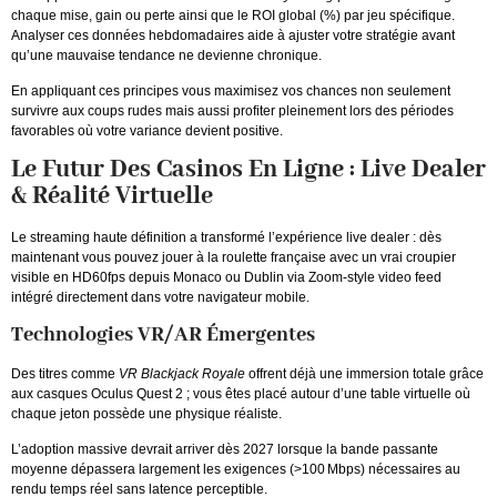
chaque mise, gain ou perte ainsi que le ROI global (%) par jeu spécifique.
Analyser ces données hebdomadaires aide à ajuster votre stratégie avant
qu’une mauvaise tendance ne devienne chronique.
En appliquant ces principes vous maximisez vos chances non seulement
survivre aux coups rudes mais aussi profiter pleinement lors des périodes
favorables où votre variance devient positive.
Le Futur Des Casinos En Ligne : Live Dealer
& Réalité Virtuelle
Le streaming haute définition a transformé l’expérience live dealer : dès
maintenant vous pouvez jouer à la roulette française avec un vrai croupier
visible en HD60fps depuis Monaco ou Dublin via Zoom‑style video feed
intégré directement dans votre navigateur mobile.
Technologies VR/AR Émergentes
Des titres comme
VR Blackjack Royale
offrent déjà une immersion totale grâce
aux casques Oculus Quest 2 ; vous êtes placé autour d’une table virtuelle où
chaque jeton possède une physique réaliste.
L’adoption massive devrait arriver dès 2027 lorsque la bande passante
moyenne dépassera largement les exigences (>100 Mbps) nécessaires au
rendu temps réel sans latence perceptible.