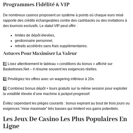
Programmes Fidélité & VIP
De nombreux casinos proposent un système à points où chaque euro misé
rapporte des crédits échangeables contre des cashbacks ou des invitations à
des tournois exclusifs. Le statut VIP peut offrir :
limites de dépôt élevées,
gestionnaire personnel,
retraits accélérés sans frais supplémentaires.
Astuces Pour Maximiser La Valeur
1️⃣ Lisez attentivement le tableau « conditions du bonus » affiché sur
Basketnews.Net – il résume souvent les exigences réelles.
2️⃣ Privilégiez les offres avec un wagering inférieur à 20x.
3️⃣ Combinez bonus dépôt + tours gratuits sur la même session pour exploiter
la volatilité élevée d’une machine à jackpot progressif.
Évitez cependant les pièges courants : bonus expirant au bout de trois jours ou
exigences “mise maximale” très basses qui limitent vos gains potentiels.
Les Jeux De Casino Les Plus Populaires En
Ligne