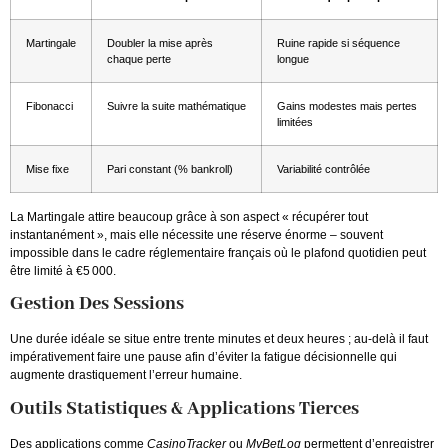
Martingale
Doubler la mise après
Ruine rapide si séquence
chaque perte
longue
Fibonacci
Suivre la suite mathématique
Gains modestes mais pertes
limitées
Mise fixe
Pari constant (% bankroll)
Variabilité contrôlée
La Martingale attire beaucoup grâce à son aspect « récupérer tout
instantanément », mais elle nécessite une réserve énorme – souvent
impossible dans le cadre réglementaire français où le plafond quotidien peut
être limité à €5 000.
Gestion Des Sessions
Une durée idéale se situe entre trente minutes et deux heures ; au-delà il faut
impérativement faire une pause afin d’éviter la fatigue décisionnelle qui
augmente drastiquement l’erreur humaine.
Outils Statistiques & Applications Tierces
Des applications comme
CasinoTracker
ou
MyBetLog
permettent d’enregistrer