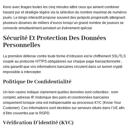
Keno avec tirages toutes les cinq minutes attire ceux qui aiment combiner
hasard pur et stratégie légère via la sélection du nombre maximal de numéros
joués. Le bingo interactif propose souvent des jackpots progressifs atteignant
plusieurs dizaines de milliers d’euros lorsqu’un grand nombre de joueurs se
connecte simultanément pendant un événement spécial.
Sécurité Et Protection Des Données
Personnelles
La première défense contre toute forme d’intrusion est le chiffrement SSL/TLS
couplé au protocole HTTPS obligatoires sur chaque page transactionnelle ;
cela garantit que vos informations bancaires circulent dans un tunnel crypté
impossible à intercepter.
Politique De Confidentialité
Un bon casino indique clairement quelles données sont collectées : nom
complet, adresse IP, historique des paris et coordonnées bancaires
uniquement lorsque cela est indispensable au processus KYC (Know Your
Customer). Ces informations sont stockées sur serveurs situés dans l’UE afin
d’être couvertes par le RGPD.
Vérification D’identité (KYC)