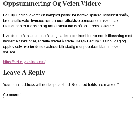
Oppsummering Og Veien Videre
BetCity Casino leverer en komplett pakke for norske spillere: lokalisert språk,
bredt spillutvalg, hyppige turneringer, attraktive bonuser og raske uttak.
Plattformen er lisensiert og har et sterkt fokus på spillerens sikkerhet.
Hvis du er på jakt etter et pålitelig casino som kombinerer norsk tilpasning med
moderne funksjoner, er dette stedet å starte. Besøk BetCity Casino i dag og
opplev selv hvorfor dette casinoet blir stadig mer populært blant norske
spillere.
https://bet-citycasino.com/
Leave A Reply
Your email address will not be published.
Required fields are marked
*
Comment
*