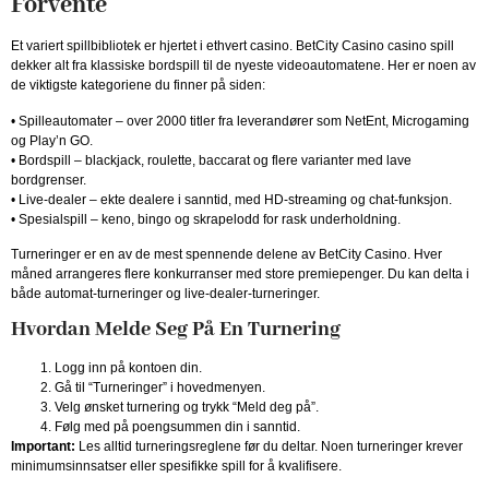
Forvente
Et variert spillbibliotek er hjertet i ethvert casino. BetCity Casino casino spill
dekker alt fra klassiske bordspill til de nyeste videoautomatene. Her er noen av
de viktigste kategoriene du finner på siden:
• Spilleautomater – over 2000 titler fra leverandører som NetEnt, Microgaming
og Play’n GO.
• Bordspill – blackjack, roulette, baccarat og flere varianter med lave
bordgrenser.
• Live‑dealer – ekte dealere i sanntid, med HD‑streaming og chat‑funksjon.
• Spesialspill – keno, bingo og skrapelodd for rask underholdning.
Turneringer er en av de mest spennende delene av BetCity Casino. Hver
måned arrangeres flere konkurranser med store premiepenger. Du kan delta i
både automat‑turneringer og live‑dealer‑turneringer.
Hvordan Melde Seg På En Turnering
Logg inn på kontoen din.
Gå til “Turneringer” i hovedmenyen.
Velg ønsket turnering og trykk “Meld deg på”.
Følg med på poengsummen din i sanntid.
Important:
Les alltid turneringsreglene før du deltar. Noen turneringer krever
minimumsinnsatser eller spesifikke spill for å kvalifisere.