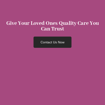
Give Your Loved Ones Quality Care You
Can Trust
Contact Us Now