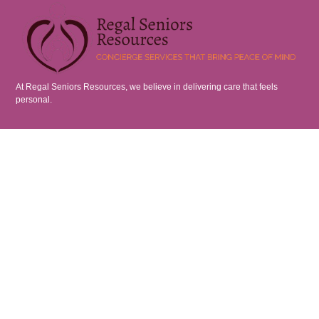
At Regal Seniors Resources, we believe in delivering care that feels
personal.
Navigation
Home
About Us
Services
Contact
Services
Nurse Consulting
Senior Placement Assistance
Virtual Monitoring
Home Repairs Assistance