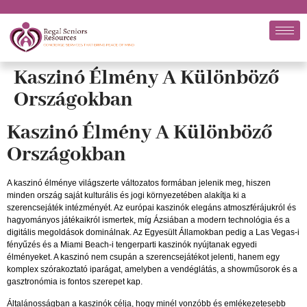
Kaszinó Élmény A Különböző
Országokban
Kaszinó Élmény A Különböző
Országokban
A kaszinó élménye világszerte változatos formában jelenik meg, hiszen
minden ország saját kulturális és jogi környezetében alakítja ki a
szerencsejáték intézményét. Az európai kaszinók elegáns atmoszférájukról és
hagyományos játékaikról ismertek, míg Ázsiában a modern technológia és a
digitális megoldások dominálnak. Az Egyesült Államokban pedig a Las Vegas-i
fényűzés és a Miami Beach-i tengerparti kaszinók nyújtanak egyedi
élményeket. A kaszinó nem csupán a szerencsejátékot jelenti, hanem egy
komplex szórakoztató iparágat, amelyben a vendéglátás, a showműsorok és a
gasztronómia is fontos szerepet kap.
Általánosságban a kaszinók célja, hogy minél vonzóbb és emlékezetesebb