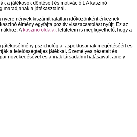
ák a játékosok döntéseit és motivációit. A kaszinó
g maradjanak a játékasztalnál.
 a nyeremények kiszámíthatatlan időközönként érkeznek,
kaszinó élmény egyfajta pozitív visszacsatolást nyújt. Ez az
lémákhoz. A
kaszino oldalak
felületein is megfigyelhető, hogy a
ett a játékosélmény pszichológiai aspektusainak megértéséért és
tják a felelősségteljes játékkal. Személyes nézeteit és
 ipar növekedésével és annak társadalmi hatásaival, amely