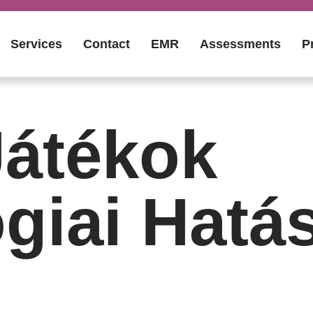
Services
Contact
EMR
Assessments
P
Játékok
giai Hatá