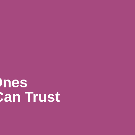
Ones
Can Trust