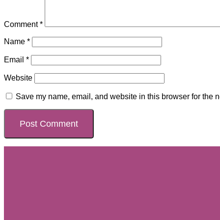
Comment
*
Name
*
Email
*
Website
Save my name, email, and website in this browser for the n