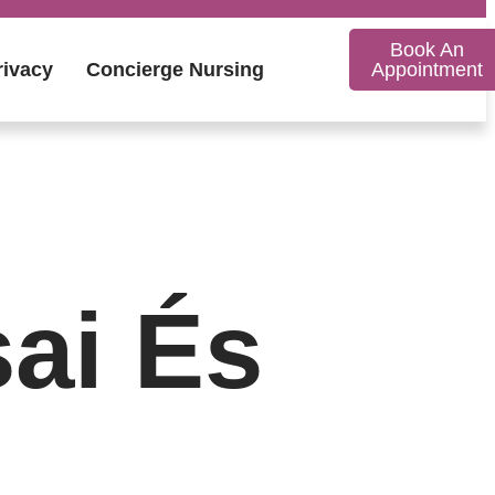
Book An
rivacy
Concierge Nursing
Appointment
sai És