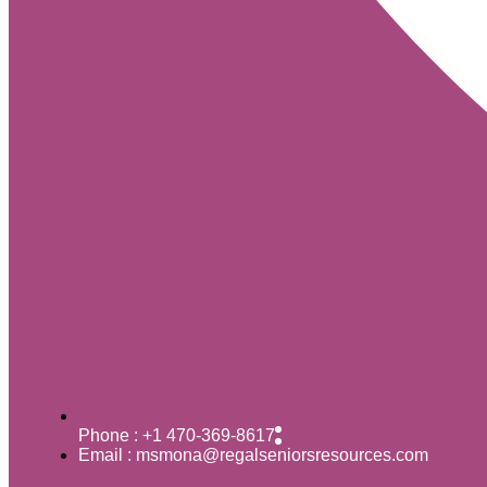
Phone : +1 470-369-8617
Email : msmona@regalseniorsresources.com