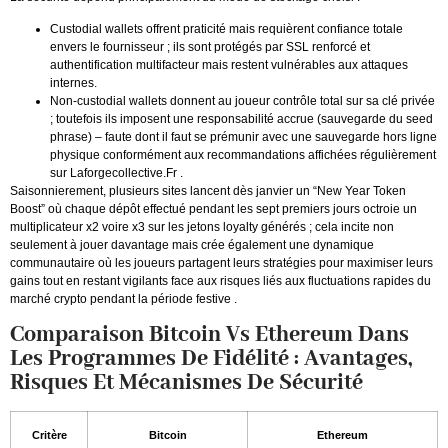
Custodial wallets offrent praticité mais requièrent confiance totale
envers le fournisseur ; ils sont protégés par SSL renforcé et
authentification multifacteur mais restent vulnérables aux attaques
internes.
Non‑custodial wallets donnent au joueur contrôle total sur sa clé privée
; toutefois ils imposent une responsabilité accrue (sauvegarde du seed
phrase) – faute dont il faut se prémunir avec une sauvegarde hors ligne
physique conformément aux recommandations affichées régulièrement
sur Laforgecollective.Fr .
Saisonnierement, plusieurs sites lancent dès janvier un “New Year Token
Boost” où chaque dépôt effectué pendant les sept premiers jours octroie un
multiplicateur x2 voire x3 sur les jetons loyalty générés ; cela incite non
seulement à jouer davantage mais crée également une dynamique
communautaire où les joueurs partagent leurs stratégies pour maximiser leurs
gains tout en restant vigilants face aux risques liés aux fluctuations rapides du
marché crypto pendant la période festive .
Comparaison Bitcoin Vs Ethereum Dans
Les Programmes De Fidélité : Avantages,
Risques Et Mécanismes De Sécurité
Critère
Bitcoin
Ethereum