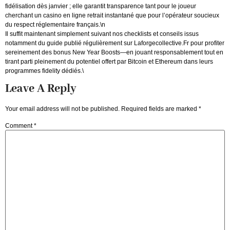
fidélisation dès janvier ; elle garantit transparence tant pour le joueur
cherchant un casino en ligne retrait instantané que pour l’opérateur soucieux
du respect réglementaire français.\n
Il suffit maintenant simplement suivant nos checklists et conseils issus
notamment du guide publié régulièrement sur Laforgecollective.Fr pour profiter
sereinement des bonus New Year Boosts—en jouant responsablement tout en
tirant parti pleinement du potentiel offert par Bitcoin et Ethereum dans leurs
programmes fidelity dédiés.\
Leave A Reply
Your email address will not be published.
Required fields are marked
*
Comment
*