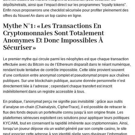
dépôts/retraits, ainsi que l’impact direct sur les programmes “loyalty tokens”.
Enfin nous proposerons une checklist sécurisée pour profiter pleinement des
offres du Nouvel An dans un top casino en ligne.
Mythe N°1 : « Les Transactions En
Cryptomonnaies Sont Totalement
Anonymes Et Donc Impossibles À
Sécuriser »
Le premier mythe qui circule parmi les néophytes est que chaque transaction
effectuée avec du Bitcoin ou de l’Ethereum disparaît dans le néant numérique,
rendant toute tentative de contrôle impossible. Cette idée provient souvent
d’une confusion entre anonymat complet et pseudonymat propre aux chaînes
publiques. Sur une blockchain publique, aucune donnée personnelle n’est
directement liée à l’adresse ; cependant chaque transfert est inscrit
indélébilement dans un registre accessible à tous.
En pratique, l’anonymat perçu ne signifie pas invisibilité : grâce aux outils
d’analyse on‑chain (Chainalysis, CipherTrace), il est possible de retracer le
flux des fonds depuis un portefeuille connu jusqu’à son origine finale. Les
plateformes sérieuses exploitent ces solutions pour appliquer leurs politiques
KYC/AML tout en conservant la rapidité inhérente aux cryptomonnaies. Ainsi,
lorsqu’un joueur dépose via un wallet généré par son compte casino, le site
peut associer cette adresse à son identité réelle sans divulguer l’information