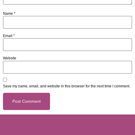
Name
*
Email
*
Website
Save my name, email, and website in this browser for the next time I comment.