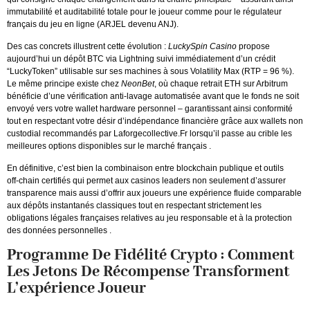
immutabilité et auditabilité totale pour le joueur comme pour le régulateur
français du jeu en ligne (ARJEL devenu ANJ).
Des cas concrets illustrent cette évolution :
LuckySpin Casino
propose
aujourd’hui un dépôt BTC via Lightning suivi immédiatement d’un crédit
“LuckyToken” utilisable sur ses machines à sous Volatility Max (RTP = 96 %).
Le même principe existe chez
NeonBet
, où chaque retrait ETH sur Arbitrum
bénéficie d’une vérification anti‑lavage automatisée avant que le fonds ne soit
envoyé vers votre wallet hardware personnel – garantissant ainsi conformité
tout en respectant votre désir d’indépendance financière grâce aux wallets non
custodial recommandés par Laforgecollective.Fr lorsqu’il passe au crible les
meilleures options disponibles sur le marché français .
En définitive, c’est bien la combinaison entre blockchain publique et outils
off‑chain certifiés qui permet aux casinos leaders non seulement d’assurer
transparence mais aussi d’offrir aux joueurs une expérience fluide comparable
aux dépôts instantanés classiques tout en respectant strictement les
obligations légales françaises relatives au jeu responsable et à la protection
des données personnelles .
Programme De Fidélité Crypto : Comment
Les Jetons De Récompense Transforment
L’expérience Joueur