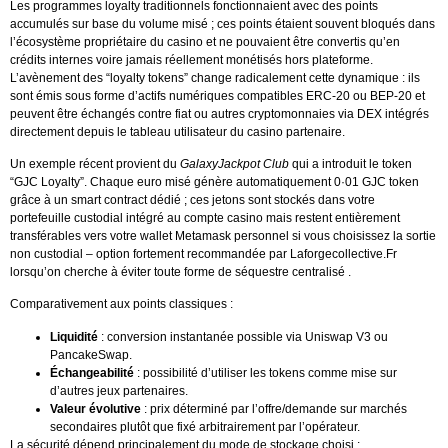
Les programmes loyalty traditionnels fonctionnaient avec des points
accumulés sur base du volume misé ; ces points étaient souvent bloqués dans
l’écosystème propriétaire du casino et ne pouvaient être convertis qu’en
crédits internes voire jamais réellement monétisés hors plateforme.
L’avènement des “loyalty tokens” change radicalement cette dynamique : ils
sont émis sous forme d’actifs numériques compatibles ERC‑20 ou BEP‑20 et
peuvent être échangés contre fiat ou autres cryptomonnaies via DEX intégrés
directement depuis le tableau utilisateur du casino partenaire.
Un exemple récent provient du
GalaxyJackpot Club
qui a introduit le token
“GJC Loyalty”. Chaque euro misé génère automatiquement 0·01 GJC token
grâce à un smart contract dédié ; ces jetons sont stockés dans votre
portefeuille custodial intégré au compte casino mais restent entièrement
transférables vers votre wallet Metamask personnel si vous choisissez la sortie
non custodial – option fortement recommandée par Laforgecollective.Fr
lorsqu’on cherche à éviter toute forme de séquestre centralisé .
Comparativement aux points classiques :
Liquidité
: conversion instantanée possible via Uniswap V3 ou
PancakeSwap.
Échangeabilité
: possibilité d’utiliser les tokens comme mise sur
d’autres jeux partenaires.
Valeur évolutive
: prix déterminé par l’offre/demande sur marchés
secondaires plutôt que fixé arbitrairement par l’opérateur.
La sécurité dépend principalement du mode de stockage choisi :