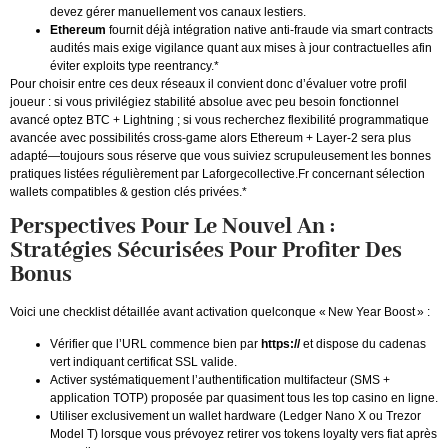
devez gérer manuellement vos canaux lestiers.
Ethereum
fournit déjà intégration native anti‑fraude via smart contracts
audités mais exige vigilance quant aux mises à jour contractuelles afin
éviter exploits type reentrancy.*
Pour choisir entre ces deux réseaux il convient donc d’évaluer votre profil
joueur : si vous privilégiez stabilité absolue avec peu besoin fonctionnel
avancé optez BTC + Lightning ; si vous recherchez flexibilité programmatique
avancée avec possibilités cross‑game alors Ethereum + Layer‑2 sera plus
adapté—toujours sous réserve que vous suiviez scrupuleusement les bonnes
pratiques listées régulièrement par Laforgecollective.Fr concernant sélection
wallets compatibles & gestion clés privées.*
Perspectives Pour Le Nouvel An :
Stratégies Sécurisées Pour Profiter Des
Bonus
Voici une checklist détaillée avant activation quelconque « New Year Boost » :
Vérifier que l’URL commence bien par
https://
et dispose du cadenas
vert indiquant certificat SSL valide.
Activer systématiquement l’authentification multifacteur (SMS +
application TOTP) proposée par quasiment tous les top casino en ligne.
Utiliser exclusivement un wallet hardware (Ledger Nano X ou Trezor
Model T) lorsque vous prévoyez retirer vos tokens loyalty vers fiat après