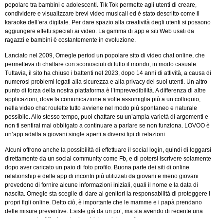
popolare tra bambini e adolescenti. Tik Tok permette agli utenti di creare,
condividere e visualizzare brevi video musicali ed è stato descritto come il
karaoke dell’era digitale. Per dare spazio alla creatività degli utenti si possono
aggiungere effetti speciali ai video. La gamma di app e siti Web usati da
ragazzi e bambini è costantemente in evoluzione.
Lanciato nel 2009, Omegle period un popolare sito di video chat online, che
permetteva di chattare con sconosciuti di tutto il mondo, in modo casuale.
Tuttavia, il sito ha chiuso i battenti nel 2023, dopo 14 anni di attività, a causa di
numerosi problemi legati alla sicurezza e alla privacy dei suoi utenti. Un altro
punto di forza della nostra piattaforma è l’imprevedibilità. A differenza di altre
applicazioni, dove la comunicazione a volte assomiglia più a un colloquio,
nella video chat roulette tutto avviene nel modo più spontaneo e naturale
possibile. Allo stesso tempo, puoi chattare su un’ampia varietà di argomenti e
non ti sentirai mai obbligato a continuare a parlare se non funziona. LOVOO è
un’app adatta a giovani single aperti a diversi tipi di relazioni.
Alcuni offrono anche la possibilità di effettuare il social login, quindi di loggarsi
direttamente da un social community come Fb, e di potersi iscrivere solamente
dopo aver caricato un paio di foto profilo. Buona parte dei siti di online
relationship e delle app di incontri più utilizzati da giovani e meno giovani
prevedono di fornire alcune informazioni iniziali, quali il nome e la data di
nascita. Omegle sta sceglie di dare ai genitori la responsabilità di proteggere i
propri figli online. Detto ciò, è importante che le mamme e i papà prendano
delle misure preventive. Esiste già da un po’, ma sta avendo di recente una