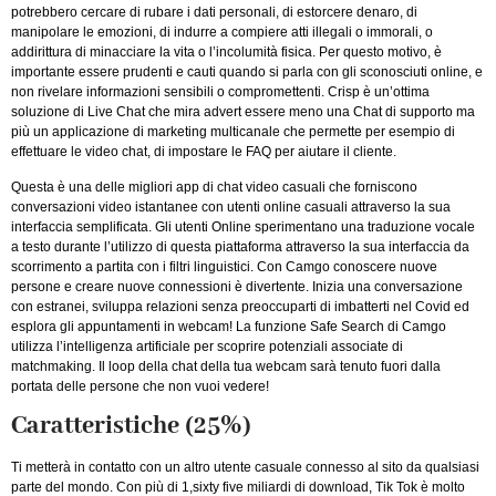
potrebbero cercare di rubare i dati personali, di estorcere denaro, di
manipolare le emozioni, di indurre a compiere atti illegali o immorali, o
addirittura di minacciare la vita o l’incolumità fisica. Per questo motivo, è
importante essere prudenti e cauti quando si parla con gli sconosciuti online, e
non rivelare informazioni sensibili o compromettenti. Crisp è un’ottima
soluzione di Live Chat che mira advert essere meno una Chat di supporto ma
più un applicazione di marketing multicanale che permette per esempio di
effettuare le video chat, di impostare le FAQ per aiutare il cliente.
Questa è una delle migliori app di chat video casuali che forniscono
conversazioni video istantanee con utenti online casuali attraverso la sua
interfaccia semplificata. Gli utenti Online sperimentano una traduzione vocale
a testo durante l’utilizzo di questa piattaforma attraverso la sua interfaccia da
scorrimento a partita con i filtri linguistici. Con Camgo conoscere nuove
persone e creare nuove connessioni è divertente. Inizia una conversazione
con estranei, sviluppa relazioni senza preoccuparti di imbatterti nel Covid ed
esplora gli appuntamenti in webcam! La funzione Safe Search di Camgo
utilizza l’intelligenza artificiale per scoprire potenziali associate di
matchmaking. Il loop della chat della tua webcam sarà tenuto fuori dalla
portata delle persone che non vuoi vedere!
Caratteristiche (25%)
Ti metterà in contatto con un altro utente casuale connesso al sito da qualsiasi
parte del mondo. Con più di 1,sixty five miliardi di download, Tik Tok è molto