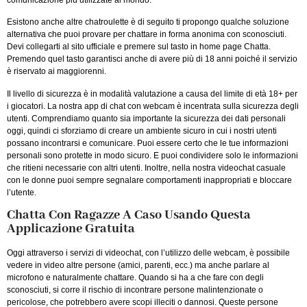
Esistono anche altre chatroulette è di seguito ti propongo qualche soluzione
alternativa che puoi provare per chattare in forma anonima con sconosciuti.
Devi collegarti al sito ufficiale e premere sul tasto in home page Chatta.
Premendo quel tasto garantisci anche di avere più di 18 anni poiché il servizio
è riservato ai maggiorenni.
Il livello di sicurezza è in modalità valutazione a causa del limite di età 18+ per
i giocatori. La nostra app di chat con webcam è incentrata sulla sicurezza degli
utenti. Comprendiamo quanto sia importante la sicurezza dei dati personali
oggi, quindi ci sforziamo di creare un ambiente sicuro in cui i nostri utenti
possano incontrarsi e comunicare. Puoi essere certo che le tue informazioni
personali sono protette in modo sicuro. E puoi condividere solo le informazioni
che ritieni necessarie con altri utenti. Inoltre, nella nostra videochat casuale
con le donne puoi sempre segnalare comportamenti inappropriati e bloccare
l’utente.
Chatta Con Ragazze A Caso Usando Questa
Applicazione Gratuita
Oggi attraverso i servizi di videochat, con l’utilizzo delle webcam, è possibile
vedere in video altre persone (amici, parenti, ecc.) ma anche parlare al
microfono e naturalmente chattare. Quando si ha a che fare con degli
sconosciuti, si corre il rischio di incontrare persone malintenzionate o
pericolose, che potrebbero avere scopi illeciti o dannosi. Queste persone