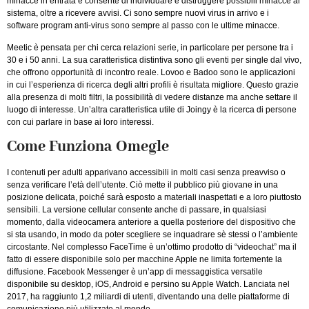
minacce in entrata e consente di individuare e distruggere possibili minacce al
sistema, oltre a ricevere avvisi. Ci sono sempre nuovi virus in arrivo e i
software program anti-virus sono sempre al passo con le ultime minacce.
Meetic è pensata per chi cerca relazioni serie, in particolare per persone tra i
30 e i 50 anni. La sua caratteristica distintiva sono gli eventi per single dal vivo,
che offrono opportunità di incontro reale. Lovoo e Badoo sono le applicazioni
in cui l’esperienza di ricerca degli altri profili è risultata migliore. Questo grazie
alla presenza di molti filtri, la possibilità di vedere distanze ma anche settare il
luogo di interesse. Un’altra caratteristica utile di Joingy è la ricerca di persone
con cui parlare in base ai loro interessi.
Come Funziona Omegle
I contenuti per adulti apparivano accessibili in molti casi senza preavviso o
senza verificare l’età dell’utente. Ciò mette il pubblico più giovane in una
posizione delicata, poiché sarà esposto a materiali inaspettati e a loro piuttosto
sensibili. La versione cellular consente anche di passare, in qualsiasi
momento, dalla videocamera anteriore a quella posteriore del dispositivo che
si sta usando, in modo da poter scegliere se inquadrare sè stessi o l’ambiente
circostante. Nel complesso FaceTime è un’ottimo prodotto di “videochat” ma il
fatto di essere disponibile solo per macchine Apple ne limita fortemente la
diffusione. Facebook Messenger è un’app di messaggistica versatile
disponibile su desktop, iOS, Android e persino su Apple Watch. Lanciata nel
2017, ha raggiunto 1,2 miliardi di utenti, diventando una delle piattaforme di
comunicazione più utilizzate al mondo.