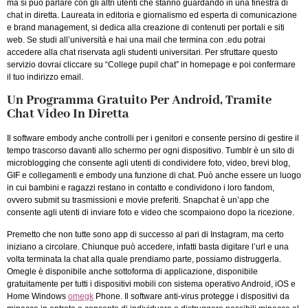
ma si può parlare con gli altri utenti che stanno guardando in una finestra di
chat in diretta. Laureata in editoria e giornalismo ed esperta di comunicazione
e brand management, si dedica alla creazione di contenuti per portali e siti
web. Se studi all’università e hai una mail che termina con .edu potrai
accedere alla chat riservata agli studenti universitari. Per sfruttare questo
servizio dovrai cliccare su “College pupil chat” in homepage e poi confermare
il tuo indirizzo email.
Un Programma Gratuito Per Android, Tramite
Chat Video In Diretta
Il software embody anche controlli per i genitori e consente persino di gestire il
tempo trascorso davanti allo schermo per ogni dispositivo. Tumblr è un sito di
microblogging che consente agli utenti di condividere foto, video, brevi blog,
GIF e collegamenti e embody una funzione di chat. Può anche essere un luogo
in cui bambini e ragazzi restano in contatto e condividono i loro fandom,
ovvero submit su trasmissioni e movie preferiti. Snapchat è un’app che
consente agli utenti di inviare foto e video che scompaiono dopo la ricezione.
Premetto che non tutte sono app di successo al pari di Instagram, ma certo
iniziano a circolare. Chiunque può accedere, infatti basta digitare l’url e una
volta terminata la chat alla quale prendiamo parte, possiamo distruggerla.
Omegle è disponibile anche sottoforma di applicazione, disponibile
gratuitamente per tutti i dispositivi mobili con sistema operativo Android, iOS e
Home Windows
omegk
Phone. Il software anti-virus protegge i dispositivi da