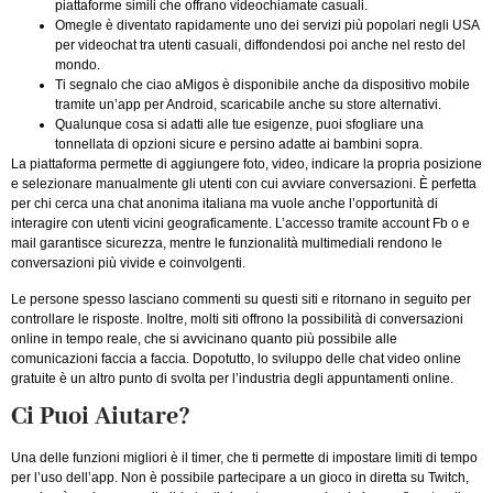
piattaforme simili che offrano videochiamate casuali.
Omegle è diventato rapidamente uno dei servizi più popolari negli USA
per videochat tra utenti casuali, diffondendosi poi anche nel resto del
mondo.
Ti segnalo che ciao aMigos è disponibile anche da dispositivo mobile
tramite un’app per Android, scaricabile anche su store alternativi.
Qualunque cosa si adatti alle tue esigenze, puoi sfogliare una
tonnellata di opzioni sicure e persino adatte ai bambini sopra.
La piattaforma permette di aggiungere foto, video, indicare la propria posizione
e selezionare manualmente gli utenti con cui avviare conversazioni. È perfetta
per chi cerca una chat anonima italiana ma vuole anche l’opportunità di
interagire con utenti vicini geograficamente. L’accesso tramite account Fb o e
mail garantisce sicurezza, mentre le funzionalità multimediali rendono le
conversazioni più vivide e coinvolgenti.
Le persone spesso lasciano commenti su questi siti e ritornano in seguito per
controllare le risposte. Inoltre, molti siti offrono la possibilità di conversazioni
online in tempo reale, che si avvicinano quanto più possibile alle
comunicazioni faccia a faccia. Dopotutto, lo sviluppo delle chat video online
gratuite è un altro punto di svolta per l’industria degli appuntamenti online.
Ci Puoi Aiutare?
Una delle funzioni migliori è il timer, che ti permette di impostare limiti di tempo
per l’uso dell’app. Non è possibile partecipare a un gioco in diretta su Twitch,