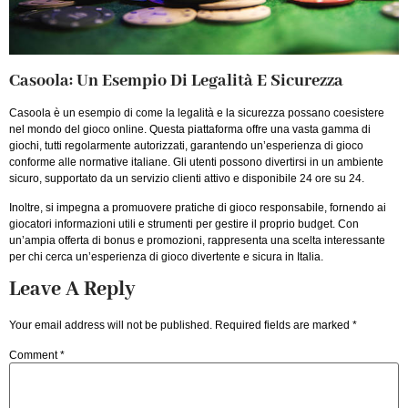
Casoola: Un Esempio Di Legalità E Sicurezza
Casoola è un esempio di come la legalità e la sicurezza possano coesistere
nel mondo del gioco online. Questa piattaforma offre una vasta gamma di
giochi, tutti regolarmente autorizzati, garantendo un’esperienza di gioco
conforme alle normative italiane. Gli utenti possono divertirsi in un ambiente
sicuro, supportato da un servizio clienti attivo e disponibile 24 ore su 24.
Inoltre, si impegna a promuovere pratiche di gioco responsabile, fornendo ai
giocatori informazioni utili e strumenti per gestire il proprio budget. Con
un’ampia offerta di bonus e promozioni, rappresenta una scelta interessante
per chi cerca un’esperienza di gioco divertente e sicura in Italia.
Leave A Reply
Your email address will not be published.
Required fields are marked
*
Comment
*