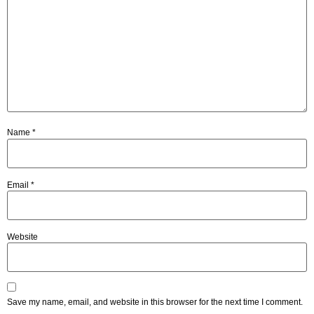
Name
*
Email
*
Website
Save my name, email, and website in this browser for the next time I comment.