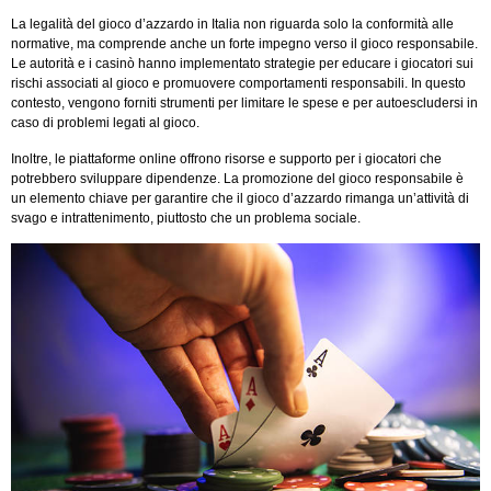
La legalità del gioco d’azzardo in Italia non riguarda solo la conformità alle
normative, ma comprende anche un forte impegno verso il gioco responsabile.
Le autorità e i casinò hanno implementato strategie per educare i giocatori sui
rischi associati al gioco e promuovere comportamenti responsabili. In questo
contesto, vengono forniti strumenti per limitare le spese e per autoescludersi in
caso di problemi legati al gioco.
Inoltre, le piattaforme online offrono risorse e supporto per i giocatori che
potrebbero sviluppare dipendenze. La promozione del gioco responsabile è
un elemento chiave per garantire che il gioco d’azzardo rimanga un’attività di
svago e intrattenimento, piuttosto che un problema sociale.