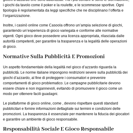
i giochi da tavolo come il poker e la roulette, e le scommesse sportive. Ogni
tipologia è regolamentata da leggi specifiche che ne disciplinano l’offerta e
l’organizzazione.
Inoltre, i casinò online come Casoola offrono un’ampia selezione di giochi,
garantendo un’esperienza di gioco variegata e conforme alle normative
vigenti. Ogni gioco deve possedere una licenza appropriata, rilasciata dalle
autorità competenti, per garantire la trasparenza e la legalità delle operazioni
di gioco.
Normative Sulla Pubblicità E Promozioni
Un aspetto fondamentale della legalità nel gioco d’azzardo riguarda la
pubblicità. Le norme italiane impongono restrizioni severe sulla pubblicità dei
giochi d’azzardo, al fine di proteggere i consumatori e prevenire
comportamenti di gioco problematico. Le campagne pubblicitarie devono
essere chiare e non ingannevoli, evitando di promuovere il gioco come un
modo per ottenere facili guadagni.
Le piattaforme di gioco online, come , devono rispettare questi standard
pubblicitari e fornire informazioni dettagliate sui termini e condizioni delle
promozioni. La trasparenza è essenziale per mantenere la fiducia dei giocatori
e garantire un ambiente di gioco responsabile.
Responsabilità Sociale E Gioco Responsabile