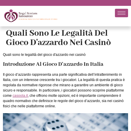
Quali Sono Le Legalità Del
Gioco D'azzardo Nei Casinò
Quali sono le legalità del gioco d'azzardo nei casinò
Introduzione Al Gioco D’azzardo In Italia
Il gioco d’azzardo rappresenta una parte significativa dell’intrattenimento in
Italia, con un interesse crescente tra i giocatori. La legalità di questa pratica è
regolata da normative rigorose che mirano a garantire un ambiente di gioco
sicuro e responsabile. In particolare, i giocatori possono scoprire piattaforme
come
casoola.it
, che offrono molte opzioni, ed è importante comprendere il
quadro normativo che definisce le regole del gioco d’azzardo, sia nei casinò
fisici che nelle piattaforme online.