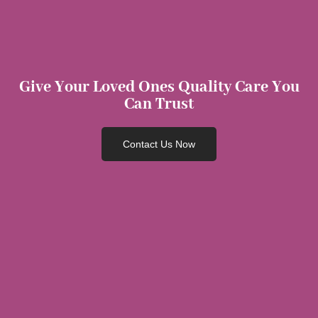
Give Your Loved Ones Quality Care You
Can Trust
Contact Us Now