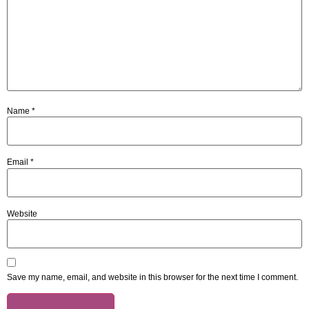
Name
*
Email
*
Website
Save my name, email, and website in this browser for the next time I comment.