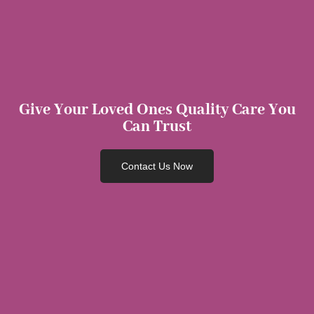
Give Your Loved Ones Quality Care You
Can Trust
Contact Us Now