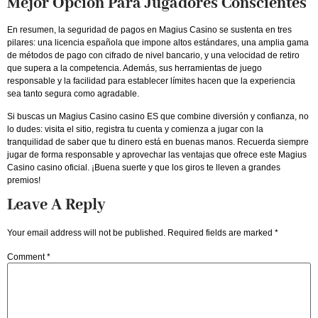
Mejor Opción Para Jugadores Conscientes
En resumen, la seguridad de pagos en Magius Casino se sustenta en tres
pilares: una licencia española que impone altos estándares, una amplia gama
de métodos de pago con cifrado de nivel bancario, y una velocidad de retiro
que supera a la competencia. Además, sus herramientas de juego
responsable y la facilidad para establecer límites hacen que la experiencia
sea tanto segura como agradable.
Si buscas un Magius Casino casino ES que combine diversión y confianza, no
lo dudes: visita el sitio, registra tu cuenta y comienza a jugar con la
tranquilidad de saber que tu dinero está en buenas manos. Recuerda siempre
jugar de forma responsable y aprovechar las ventajas que ofrece este Magius
Casino casino oficial. ¡Buena suerte y que los giros te lleven a grandes
premios!
Leave A Reply
Your email address will not be published.
Required fields are marked
*
Comment
*