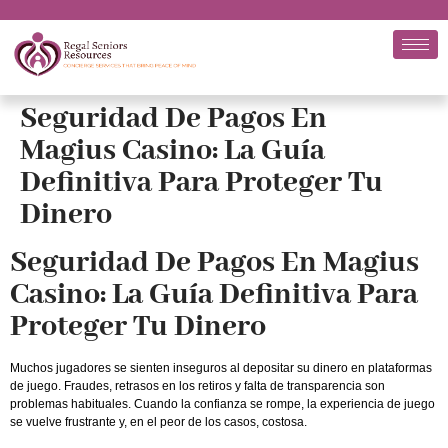
Seguridad De Pagos En
Magius Casino: La Guía
Definitiva Para Proteger Tu
Dinero
Seguridad De Pagos En Magius
Casino: La Guía Definitiva Para
Proteger Tu Dinero
Muchos jugadores se sienten inseguros al depositar su dinero en plataformas
de juego. Fraudes, retrasos en los retiros y falta de transparencia son
problemas habituales. Cuando la confianza se rompe, la experiencia de juego
se vuelve frustrante y, en el peor de los casos, costosa.