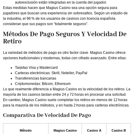
autoexclusión están integradas en la cuenta del jugador.
Estas medidas hacen que Magius Casino sea una opción segura para
jugadores que buscan una experiencia sin sobresaltos. Según un estudio de
la industria, el 96 % de los usuarios de casinos con licencia española
consideran que sus pagos son “totalmente seguros”.
Métodos De Pago Seguros Y Velocidad De
Retiro
La variedad de métodos de pago es otro factor clave. Magius Casino ofrece
opciones tradicionales y modernas, todas con cifrado avanzado. Entre ellas:
Tarjetas Visa y Mastercard
Carteras electrónicas: Skrill, Neteller, PayPal
Transferencias bancarias
Criptomonedas: Bitcoin, Ethereum
Lo que realmente diferencia a Magius Casino es la velocidad de los retiros. La
mayoría de los casinos tardan entre 24 y 72 horas en procesar una solicitud.
En cambio, Magius Casino suele completar los retiros en menos de 12 horas
para la mayoría de los métodos, y en hasta 2 horas para carteras electrónicas.
Comparativa De Velocidad De Pago
Método
Magius Casino
Casino A
Casino B