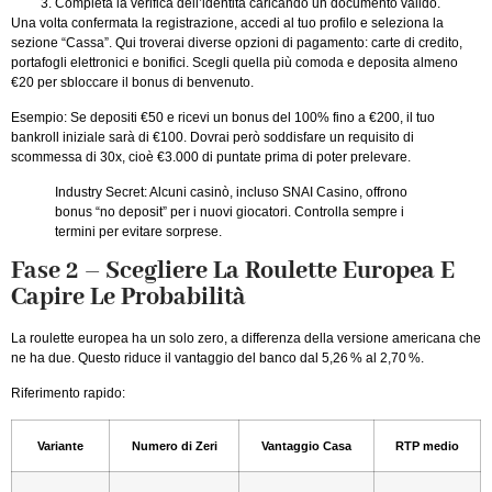
Completa la verifica dell’identità caricando un documento valido.
Una volta confermata la registrazione, accedi al tuo profilo e seleziona la
sezione “Cassa”. Qui troverai diverse opzioni di pagamento: carte di credito,
portafogli elettronici e bonifici. Scegli quella più comoda e deposita almeno
€20 per sbloccare il bonus di benvenuto.
Esempio: Se depositi €50 e ricevi un bonus del 100% fino a €200, il tuo
bankroll iniziale sarà di €100. Dovrai però soddisfare un requisito di
scommessa di 30x, cioè €3.000 di puntate prima di poter prelevare.
Industry Secret: Alcuni casinò, incluso SNAI Casino, offrono
bonus “no deposit” per i nuovi giocatori. Controlla sempre i
termini per evitare sorprese.
Fase 2 – Scegliere La Roulette Europea E
Capire Le Probabilità
La roulette europea ha un solo zero, a differenza della versione americana che
ne ha due. Questo riduce il vantaggio del banco dal 5,26 % al 2,70 %.
Riferimento rapido:
Variante
Numero di Zeri
Vantaggio Casa
RTP medio