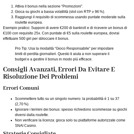
Attiva il bonus nella sezione “Promozioni”.
Gioca su giochi a bassa volatilità (slot con RTP ≥ 96 %).
Raggiungi il requisito di scommessa usando puntate moderate sulla
roulette europea.
Esempio pratico: Supponi di avere €200 di bankroll e di ricevere un bonus di
€100 con requisito 25x. Con puntate di €5 sulla roulette europea, dovrai
effettuare 500 giri per sbloccare il bonus.
Pro Tip: Usa la modalità “Gioco Responsabile” per impostare
limiti di perdita giornalieri. Questo ti aiuta a non superare il
budget e a gestire il bonus in modo più efficace.
Consigli Avanzati, Errori Da Evitare E
Risoluzione Dei Problemi
Errori Comuni
Scommettere tutto su un singolo numero: la probabilità è 1 su 37
(2,70 %).
Ignorare i termini dei bonus: spesso richiedono scommesse su giochi
diversi dalla roulette.
Non verificare la licenza: gioca solo su piattaforme autorizzate come
SNAI Casino.
Strategie Consigliate