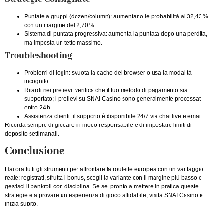
Puntate a gruppi (dozen/column): aumentano le probabilità al 32,43 %
con un margine del 2,70 %.
Sistema di puntata progressiva: aumenta la puntata dopo una perdita,
ma imposta un tetto massimo.
Troubleshooting
Problemi di login: svuota la cache del browser o usa la modalità
incognito.
Ritardi nei prelievi: verifica che il tuo metodo di pagamento sia
supportato; i prelievi su SNAI Casino sono generalmente processati
entro 24 h.
Assistenza clienti: il supporto è disponibile 24/7 via chat live e email.
Ricorda sempre di giocare in modo responsabile e di impostare limiti di
deposito settimanali.
Conclusione
Hai ora tutti gli strumenti per affrontare la roulette europea con un vantaggio
reale: registrati, sfrutta i bonus, scegli la variante con il margine più basso e
gestisci il bankroll con disciplina. Se sei pronto a mettere in pratica queste
strategie e a provare un’esperienza di gioco affidabile, visita SNAI Casino e
inizia subito.