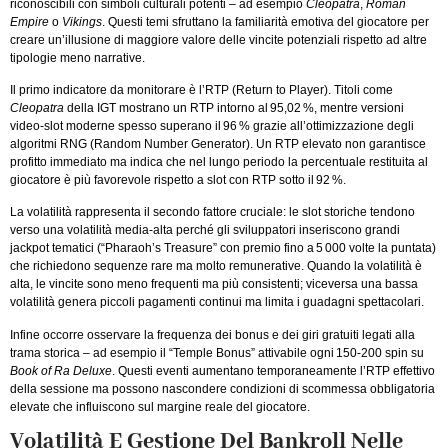
riconoscibili con simboli culturali potenti – ad esempio
Cleopatra
,
Roman
Empire
o
Vikings
. Questi temi sfruttano la familiarità emotiva del giocatore per
creare un’illusione di maggiore valore delle vincite potenziali rispetto ad altre
tipologie meno narrative.
Il primo indicatore da monitorare è l’RTP (Return to Player). Titoli come
Cleopatra
della IGT mostrano un RTP intorno al 95,02 %, mentre versioni
video‑slot moderne spesso superano il 96 % grazie all’ottimizzazione degli
algoritmi RNG (Random Number Generator). Un RTP elevato non garantisce
profitto immediato ma indica che nel lungo periodo la percentuale restituita al
giocatore è più favorevole rispetto a slot con RTP sotto il 92 %.
La volatilità rappresenta il secondo fattore cruciale: le slot storiche tendono
verso una volatilità media‑alta perché gli sviluppatori inseriscono grandi
jackpot tematici (“Pharaoh’s Treasure” con premio fino a 5 000 volte la puntata)
che richiedono sequenze rare ma molto remunerative. Quando la volatilità è
alta, le vincite sono meno frequenti ma più consistenti; viceversa una bassa
volatilità genera piccoli pagamenti continui ma limita i guadagni spettacolari.
Infine occorre osservare la frequenza dei bonus e dei giri gratuiti legati alla
trama storica – ad esempio il “Temple Bonus” attivabile ogni 150‑200 spin su
Book of Ra Deluxe
. Questi eventi aumentano temporaneamente l’RTP effettivo
della sessione ma possono nascondere condizioni di scommessa obbligatoria
elevate che influiscono sul margine reale del giocatore.
Volatilità E Gestione Del Bankroll Nelle