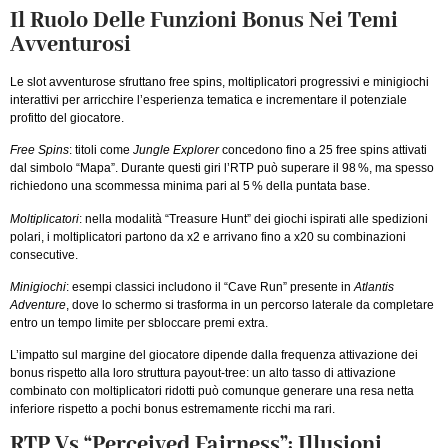
Il Ruolo Delle Funzioni Bonus Nei Temi
Avventurosi
Le slot avventurose sfruttano free spins, moltiplicatori progressivi e minigiochi
interattivi per arricchire l’esperienza tematica e incrementare il potenziale
profitto del giocatore.
Free Spins
: titoli come
Jungle Explorer
concedono fino a 25 free spins attivati
dal simbolo “Mapa”. Durante questi giri l’RTP può superare il 98 %, ma spesso
richiedono una scommessa minima pari al 5 % della puntata base.
Moltiplicatori
: nella modalità “Treasure Hunt” dei giochi ispirati alle spedizioni
polari, i moltiplicatori partono da x2 e arrivano fino a x20 su combinazioni
consecutive.
Minigiochi
: esempi classici includono il “Cave Run” presente in
Atlantis
Adventure
, dove lo schermo si trasforma in un percorso laterale da completare
entro un tempo limite per sbloccare premi extra.
L’impatto sul margine del giocatore dipende dalla frequenza attivazione dei
bonus rispetto alla loro struttura payout‑tree: un alto tasso di attivazione
combinato con moltiplicatori ridotti può comunque generare una resa netta
inferiore rispetto a pochi bonus estremamente ricchi ma rari.
RTP Vs “perceived Fairness”: Illusioni