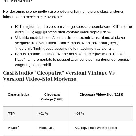
Al Presente
Nel decennio scorso molte case produttrici hanno rivisitato classici storici
introducendo meccaniche avanzate:
RTP migliorato – Le versioni vintage spesso presentavano RTP intorno
all’89‑91%; oggi gli stessi titoli vantano valori sopra il 95%.
Volatilità modulabile – Alcune edizioni recenti consentono al player
scegliere tra diversi livelli tramite impostazioni opzionali (“low”,
“medium”, “high”), cosa assente nelle macchine tradizionali.
Bonus dinamici – L’integrazione dei sistemi “Megaways” o “Cluster
Pays” ha incrementato le possibilità vincenti pur mantenendo requisiti
wagering comparabili.
Casi Studio: “Cleopatra” Versioni Vintage Vs
Versioni Video‑slot Moderne
Caratteristica
Cleopatra
Cleopatra Video‑Slot (2023)
Vintage (1998)
RTP
≈91 %
≈96 %
Volatilità
Media–alta
Alta (opzione low disponibile)