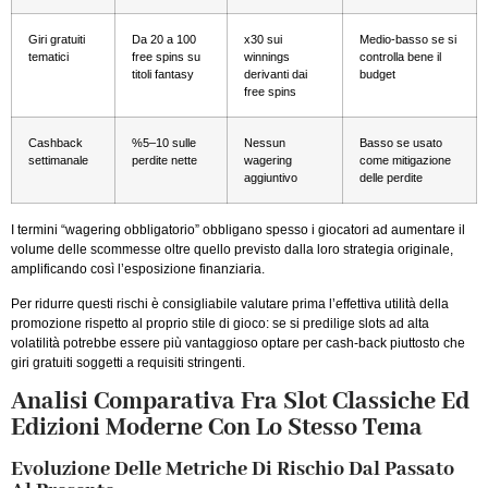
Giri gratuiti
Da 20 a 100
x30 sui
Medio‑basso se si
tematici
free spins su
winnings
controlla bene il
titoli fantasy
derivanti dai
budget
free spins
Cashback
%5–10 sulle
Nessun
Basso se usato
settimanale
perdite nette
wagering
come mitigazione
aggiuntivo
delle perdite
I termini “wagering obbligatorio” obbligano spesso i giocatori ad aumentare il
volume delle scommesse oltre quello previsto dalla loro strategia originale,
amplificando così l’esposizione finanziaria.
Per ridurre questi rischi è consigliabile valutare prima l’effettiva utilità della
promozione rispetto al proprio stile di gioco: se si predilige slots ad alta
volatilità potrebbe essere più vantaggioso optare per cash‑back piuttosto che
giri gratuiti soggetti a requisiti stringenti.
Analisi Comparativa Fra Slot Classiche Ed
Edizioni Moderne Con Lo Stesso Tema
Evoluzione Delle Metriche Di Rischio Dal Passato