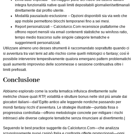
integra funzionalità native quali limiti depositabili giornalieri/settimanali
direttamente dal profilo utente.
Modalità pausa/auto‑esclusione – Opzioni disponibili sia via web che
app mobile permettono blocchi temporanei fino a sei mesi.
Report personalizzati – Calcioturco.Com recensisce piattaforme che
offrono report mensili via email contenenti statistiche su win/loss ratio,
tempo medio trascorso sulle singole categorie tematiche e
suggerimenti personalizzati.
Utilizzare almeno uno desses strumenti è raccomandato soprattutto quando ci
si avventura tra vari temi ad alto rischio come quelli mitologici o fantasy; così è
possibile intervenire tempestivamente qualora emergano pattern problematichi
quali aumento improvviso delle scommesse o sessione continuativa oltre i
limiti prefissati.
Conclusione
Abbiamo esplorato come la scelta tematica influisca direttamente sulle
metriche chiave quali RTP, volatilità e strutture bonus nelle slot più amate dai
giocatori italiani—dall’Egitto antico alle leggende nordiche passando per
mondi fantasy ricchi d’avventura. Le strategie illustrate—puntata fissa o
progressiva controllata—offrono metodologie concrete per mitigare i rischi
intrinseci alle diverse categorie tematiche senza rinunciare al divertimento.|
Seguendo le best practice suggerite da Calcioturco.Com—che analizza
scrupolosamente nuovi casinò Italia e confronta offerte promozionali—ogni