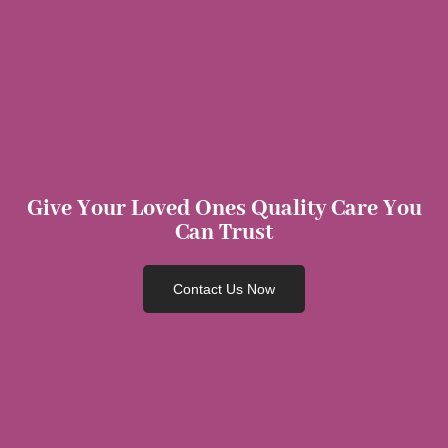
Give Your Loved Ones Quality Care You
Can Trust
Contact Us Now