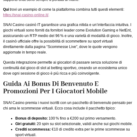
Qui
trovi un esempio di come la piattaforma combina tutti questi elementi:
https://snai-casino-online.it/
.
SNAI Casino casinò IT garantisce una grafica nitida e un’interfaccia intuitiva. I
giochi virtuali sono forniti da fornitori leader come Evolution Gaming e NetEnt,
assicurando un RTP medio del 96 % e una varietà di modalità di gioco. Inoltre,
il casinò ufficiale offre la possibilità di scommettere su sport virtuali
direttamente dalla pagina “Scommesse Live”, dove le quote vengono
aggiornate in tempo reale.
Questa integrazione permette ai giocatori di passare senza soluzione di
continuità dal gioco di slot al betting sportivo, creando un ecosistema unico
dove ogni sessione di gioco è più ricca e più coinvolgente.
Guida Ai Bonus Di Benvenuto E
Promozioni Per I Giocatori Mobile
SNAI Casino premia i nuovi iscritti con un pacchetto di benvenuto pensato per
chi ama le scommesse virtuali. Ecco cosa include il pacchetto tipico:
Bonus di deposito:
100 % fino a €200 sul primo versamento.
Giri gratuiti:
20 spin su slot selezionate, validi anche sui giochi mobile.
Crediti scommessa:
€10 di credito extra per le prime scommesse su
sport virtuali.