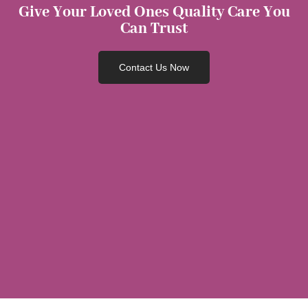
Give Your Loved Ones Quality Care You
Can Trust
Contact Us Now