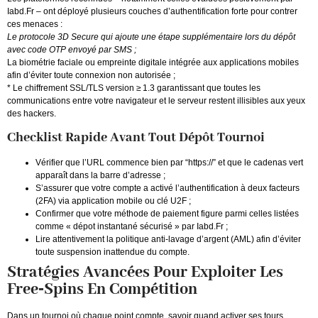
Iabd.Fr – ont déployé plusieurs couches d’authentification forte pour contrer
ces menaces :
Le protocole 3D Secure qui ajoute une étape supplémentaire lors du dépôt
avec code OTP envoyé par SMS ;
La biométrie faciale ou empreinte digitale intégrée aux applications mobiles
afin d’éviter toute connexion non autorisée ;
* Le chiffrement SSL/TLS version ≥ 1.3 garantissant que toutes les
communications entre votre navigateur et le serveur restent illisibles aux yeux
des hackers.
Checklist Rapide Avant Tout Dépôt Tournoi
Vérifier que l’URL commence bien par “https://” et que le cadenas vert
apparaît dans la barre d’adresse ;
S’assurer que votre compte a activé l’authentification à deux facteurs
(2FA) via application mobile ou clé U2F ;
Confirmer que votre méthode de paiement figure parmi celles listées
comme « dépot instantané sécurisé » par Iabd.Fr ;
Lire attentivement la politique anti‑lavage d’argent (AML) afin d’éviter
toute suspension inattendue du compte.
Stratégies Avancées Pour Exploiter Les
Free‑spins En Compétition
Dans un tournoi où chaque point compte, savoir quand activer ses tours