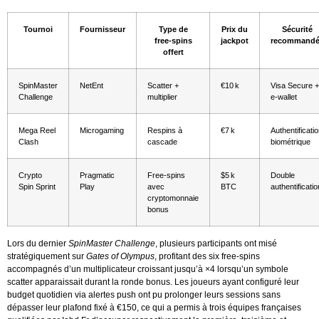
Tournoi
Fournisseur
Type de
Prix du
Sécurité
free‑spins
jackpot
recommand
offert
SpinMaster
NetEnt
Scatter +
€10 k
Visa Secure +
Challenge
multiplier
e‑wallet
Mega Reel
Microgaming
Respins à
€7 k
Authentificati
Clash
cascade
biométrique
Crypto
Pragmatic
Free‑spins
$5 k
Double
Spin Sprint
Play
avec
BTC
authentificatio
cryptomonnaie
bonus
Lors du dernier
SpinMaster Challenge
, plusieurs participants ont misé
stratégiquement sur
Gates of Olympus
, profitant des six free‐spins
accompagnés d’un multiplicateur croissant jusqu’à ×4 lorsqu’un symbole
scatter apparaissait durant la ronde bonus. Les joueurs ayant configuré leur
budget quotidien via alertes push ont pu prolonger leurs sessions sans
dépasser leur plafond fixé à €150, ce qui a permis à trois équipes françaises