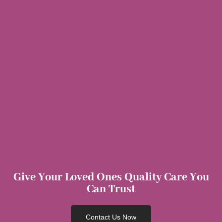
Give Your Loved Ones Quality Care You
Can Trust
Contact Us Now