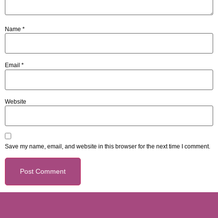
Name
*
Email
*
Website
Save my name, email, and website in this browser for the next time I comment.