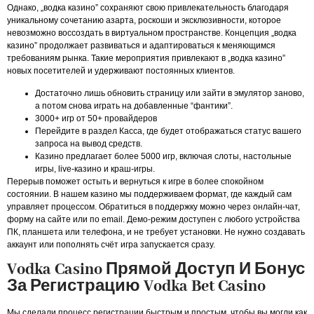
Однако, „водка казино” сохраняют свою привлекательность благодаря
уникальному сочетанию азарта, роскоши и эксклюзивности, которое
невозможно воссоздать в виртуальном пространстве. Концепция „водка
казино” продолжает развиваться и адаптироваться к меняющимся
требованиям рынка. Такие мероприятия привлекают в „водка казино”
новых посетителей и удерживают постоянных клиентов.
Достаточно лишь обновить страницу или зайти в эмулятор заново,
а потом снова играть на добавленные “фантики”.
3000+ игр от 50+ провайдеров
Перейдите в раздел Касса, где будет отображаться статус вашего
запроса на вывод средств.
Казино предлагает более 5000 игр, включая слоты, настольные
игры, live-казино и краш-игры.
Перерыв поможет остыть и вернуться к игре в более спокойном
состоянии. В нашем казино мы поддерживаем формат, где каждый сам
управляет процессом. Обратиться в поддержку можно через онлайн-чат,
форму на сайте или по email. Демо-режим доступен с любого устройства
ПК, планшета или телефона, и не требует установки. Не нужно создавать
аккаунт или пополнять счёт игра запускается сразу.
Vodka Casino Прямой Доступ И Бонус
За Регистрацию Vodka Bet Casino
Мы сделали процесс регистрации быстрым и простым, чтобы вы могли как